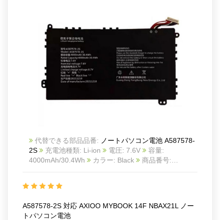
代替できる部品品番:
ノートパソコン電池 A587578-
2S
充電池種類: Li-ion
電圧: 7.6V
容量:
4000mAh/30.4Wh
カラー: Black
商品番号:
2511BA1062L
互換 AXIOO MYBOOK 14F NBAX21L
互換品番: A587578-2S
対応ラッ モデル: For
AXIOO MYBOOK 14F NBAX21L
A587578-2S 対応 AXIOO MYBOOK 14F NBAX21L ノー
トパソコン電池