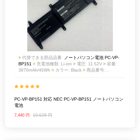
代替できる部品品番:
ノートパソコン電池 PC-VP-
BP151
充電池種類: Li-ion
電圧: 11.52V
容量:
3870mAh/45Wh
カラー: Black
商品番号:
24KK81N6
互換 NEC PC-VP-BP151
互換品番: PC-
VP-BP151
対応ラッ モデル: For NEC PC-VP-BP151
PC-VP-BP151 対応 NEC PC-VP-BP151 ノートパソコン
電池
10,629 円
7,440 円