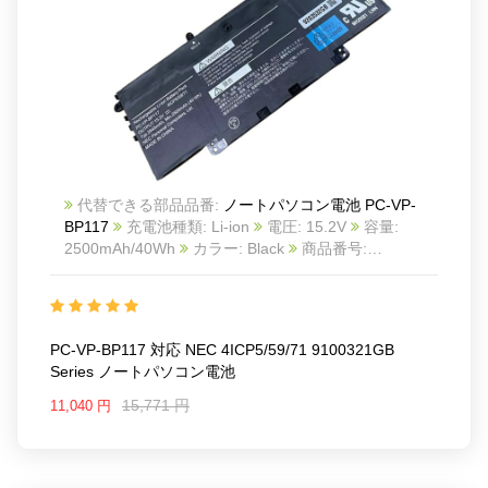
代替できる部品品番:
ノートパソコン電池 PC-VP-
BP117
充電池種類: Li-ion
電圧: 15.2V
容量:
2500mAh/40Wh
カラー: Black
商品番号:
NEC23AU1747
互換 NEC 4ICP5/59/71 9100321GB
Series
互換品番: PC-VP-BP117
対応ラッ モデル:
For NEC 4ICP5/59/71 9100321GB Series
PC-VP-BP117 対応 NEC 4ICP5/59/71 9100321GB
Series ノートパソコン電池
15,771 円
11,040 円