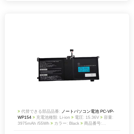
代替できる部品品番:
ノートパソコン電池 PC-VP-
WP154
充電池種類: Li-ion
電圧: 15.36V
容量:
3975mAh /55Wh
カラー: Black
商品番号:
NEC23JUL1887
互換 NEC N22SAR400
互換品番: