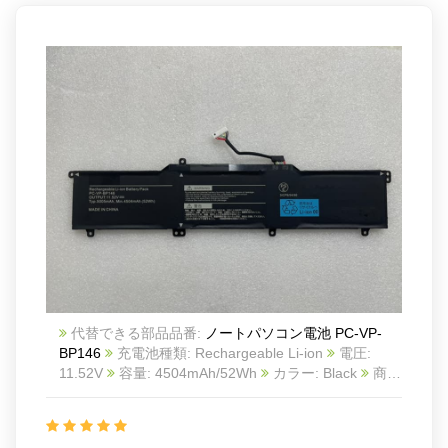
代替できる部品品番:
ノートパソコン電池 PC-VP-
BP146
充電池種類: Rechargeable Li-ion
電圧:
11.52V
容量: 4504mAh/52Wh
カラー: Black
商品
番号: 22KK147
互換 NEC PC-VP-BP146
互換品番:
PC-VP-BP146
対応ラッ モデル: For NEC PC-VP-
BP146