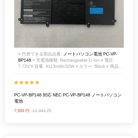
代替できる部品品番:
ノートパソコン電池 PC-VP-
BP148
充電池種類: Rechargeable Li-ion
電圧:
7.72V
容量: 4113mAh/32W
カラー: Black
商品番
号: 22KK103
互換 NEC PC-VP-BP148
互換品番:
PC-VP-BP148
対応ラッ モデル: For NEC PC-VP-
BP148
PC-VP-BP148 対応 NEC PC-VP-BP148 ノートパソコン
電池
11,341 円
7,939 円