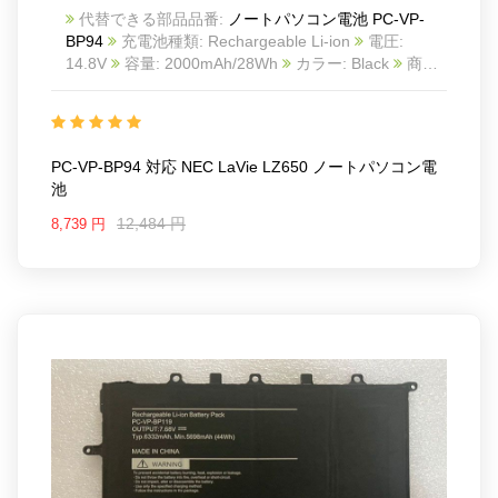
代替できる部品品番:
ノートパソコン電池 PC-VP-
BP94
充電池種類: Rechargeable Li-ion
電圧:
14.8V
容量: 2000mAh/28Wh
カラー: Black
商品
番号: NEC22SE1510
互換 NEC LaVie LZ650
互換
品番: PC-VP-BP94 OP-570-77022
対応ラッ モデル:
For NEC LaVie LZ650 laptop
PC-VP-BP94 対応 NEC LaVie LZ650 ノートパソコン電
池
12,484 円
8,739 円