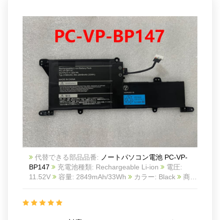
代替できる部品品番:
ノートパソコン電池 PC-VP-
BP147
充電池種類: Rechargeable Li-ion
電圧:
11.52V
容量: 2849mAh/33Wh
カラー: Black
商品
番号: 22KK102
互換 NEC PC-VP-BP147
互換品番:
PC-VP-BP147
対応ラッ モデル: For NEC PC-VP-
BP147