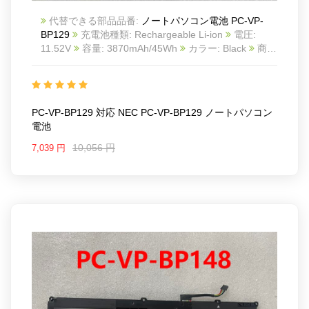
代替できる部品品番:
ノートパソコン電池 PC-VP-
BP129
充電池種類: Rechargeable Li-ion
電圧:
11.52V
容量: 3870mAh/45Wh
カラー: Black
商品
番号: 22KK142
互換 NEC PC-VP-BP129
互換品番:
PC-VP-BP129
対応ラッ モデル: For NEC PC-VP-
BP129
PC-VP-BP129 対応 NEC PC-VP-BP129 ノートパソコン
電池
10,056 円
7,039 円