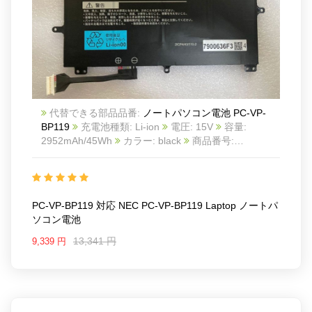
代替できる部品品番:
ノートパソコン電池 PC-VP-
BP119
充電池種類: Li-ion
電圧: 15V
容量:
2952mAh/45Wh
カラー: black
商品番号:
NEC21AU1251
互換 NEC PC-VP-BP119 laptop
互
換品番: PC-VP-BP119
対応ラッ モデル: For NEC
PC-VP-BP119 laptop
PC-VP-BP119 対応 NEC PC-VP-BP119 Laptop ノートパ
ソコン電池
13,341 円
9,339 円