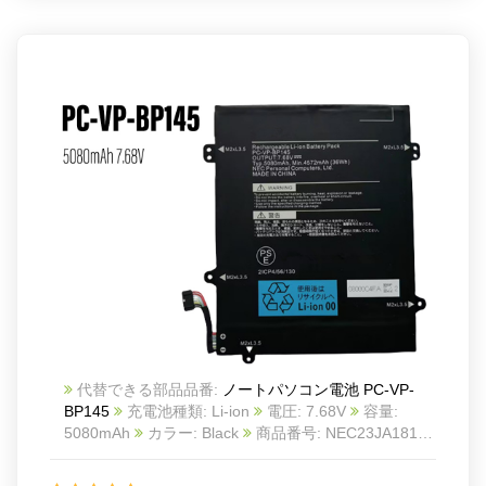
代替できる部品品番:
ノートパソコン電池 PC-VP-
BP145
充電池種類: Li-ion
電圧: 7.68V
容量:
5080mAh
カラー: Black
商品番号: NEC23JA1817
互換 For NEC PC-VP-BP145
互換品番: PC-VP-
BP145
対応ラッ モデル: For NEC PC-VP-BP145