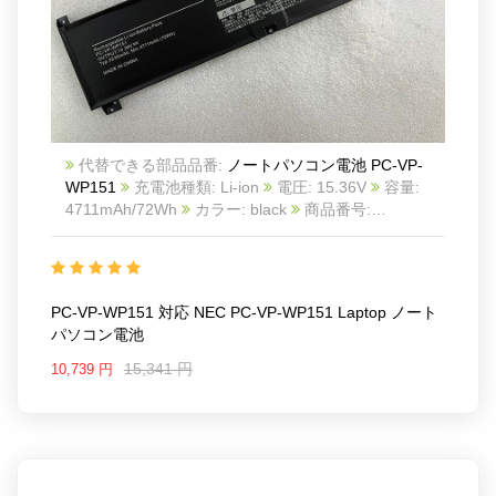
代替できる部品品番:
ノートパソコン電池 PC-VP-
WP151
充電池種類: Li-ion
電圧: 15.36V
容量:
4711mAh/72Wh
カラー: black
商品番号:
NEC21AU1248
互換 NEC PC-VP-WP151 laptop
互
換品番: PC-VP-WP151
対応ラッ モデル: For NEC
PC-VP-WP151 laptop
PC-VP-WP151 対応 NEC PC-VP-WP151 Laptop ノート
パソコン電池
15,341 円
10,739 円