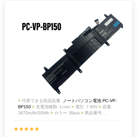
代替できる部品品番:
ノートパソコン電池 PC-VP-
BP150
充電池種類: Li-ion
電圧: 7.68V
容量:
3870mAh/30Wh
カラー: Black
商品番号:
24KK81N7
互換 NEC PC-VP-BP150
互換品番: PC-
VP-BP150
対応ラッ モデル: For NEC PC-VP-BP150