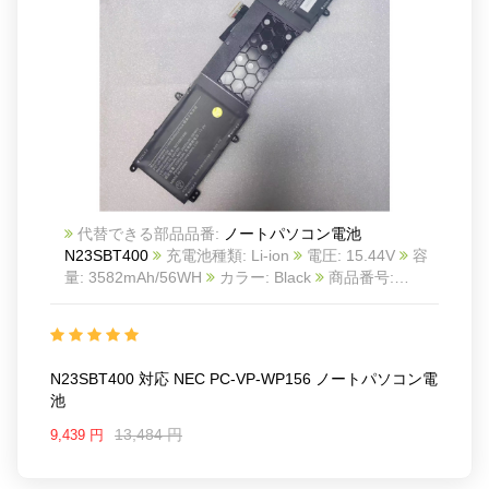
代替できる部品品番:
ノートパソコン電池
N23SBT400
充電池種類: Li-ion
電圧: 15.44V
容
量: 3582mAh/56WH
カラー: Black
商品番号:
24BA0603C515
互換 NEC PC-VP-WP156
互換品
番: N23SBT400
対応ラッ モデル: For NEC PC-VP-
WP156
N23SBT400 対応 NEC PC-VP-WP156 ノートパソコン電
池
13,484 円
9,439 円