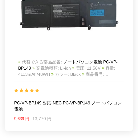
代替できる部品品番:
ノートパソコン電池 PC-VP-
BP149
充電池種類: Li-ion
電圧: 11.58V
容量:
4113mAh/48WH
カラー: Black
商品番号:
23BA11150017
互換 NEC PC-VP-BP149
互換品番:
PC-VP-BP149
対応ラッ モデル: For NEC PC-VP-
BP149
PC-VP-BP149 対応 NEC PC-VP-BP149 ノートパソコン
電池
13,770 円
9,639 円