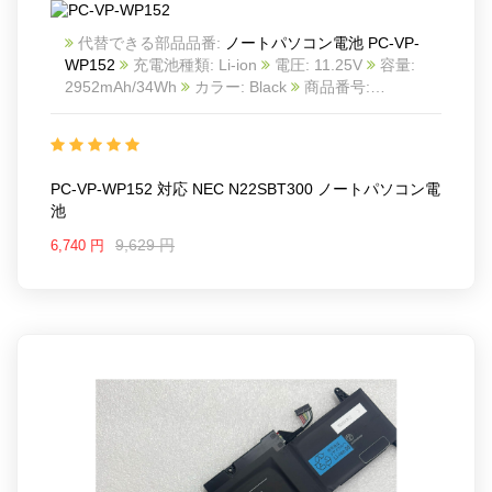
代替できる部品品番:
ノートパソコン電池 PC-VP-
WP152
充電池種類: Li-ion
電圧: 11.25V
容量:
2952mAh/34Wh
カラー: Black
商品番号:
24BA1023C741
互換 NEC N22SBT300
互換品番:
PC-VP-WP152
対応ラッ モデル: For NEC
N22SBT300
PC-VP-WP152 対応 NEC N22SBT300 ノートパソコン電
池
9,629 円
6,740 円