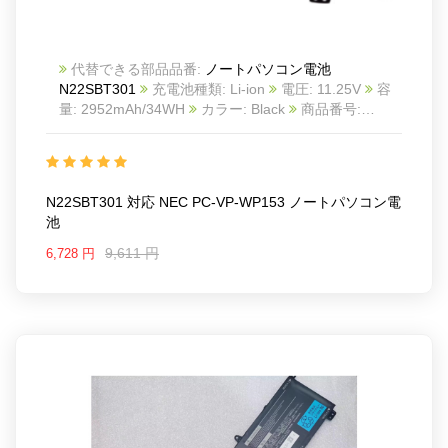
代替できる部品品番:
ノートパソコン電池
N22SBT301
充電池種類: Li-ion
電圧: 11.25V
容
量: 2952mAh/34WH
カラー: Black
商品番号:
24BA0603C512
互換 NEC PC-VP-WP153
互換品
番: N22SBT301
対応ラッ モデル: For NEC PC-VP-
WP153
N22SBT301 対応 NEC PC-VP-WP153 ノートパソコン電
池
9,611 円
6,728 円