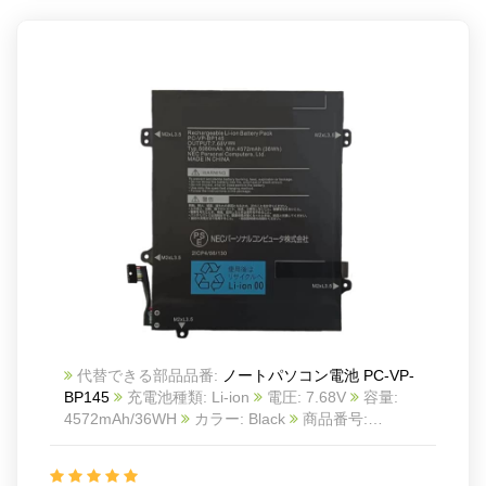
代替できる部品品番:
ノートパソコン電池 PC-VP-
BP145
充電池種類: Li-ion
電圧: 7.68V
容量:
4572mAh/36WH
カラー: Black
商品番号:
23BA11140015
互換 NEC PC-VP-BP145
互換品番:
PC-VP-BP145
対応ラッ モデル: For NEC PC-VP-
BP145