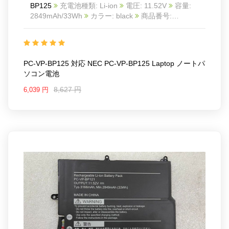
BP125
充電池種類: Li-ion
電圧: 11.52V
容量:
2849mAh/33Wh
カラー: black
商品番号:
NEC21AU1245
互換 NEC PC-VP-BP125 laptop
互
換品番: PC-VP-BP125
対応ラッ モデル: For NEC
PC-VP-BP125 laptop
PC-VP-BP125 対応 NEC PC-VP-BP125 Laptop ノートパ
ソコン電池
8,627 円
6,039 円