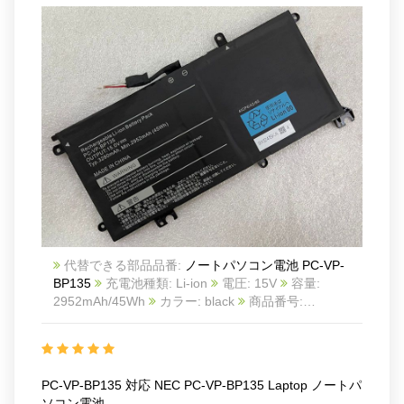
代替できる部品品番:
ノートパソコン電池 PC-VP-
BP135
充電池種類: Li-ion
電圧: 15V
容量:
2952mAh/45Wh
カラー: black
商品番号:
NEC21AU1246
互換 NEC PC-VP-BP135 laptop
互
換品番: PC-VP-BP135
対応ラッ モデル: For NEC
PC-VP-BP135 laptop
PC-VP-BP135 対応 NEC PC-VP-BP135 Laptop ノートパ
ソコン電池