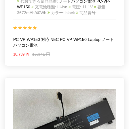
代替できる部品品番:
ノートパソコン電池 PC-VP-
WP150
充電池種類: Li-ion
電圧: 11.1V
容量:
3672mAh/40Wh
カラー: black
商品番号:
NEC21AU1249
互換 NEC PC-VP-WP150 laptop
互
換品番: PC-VP-WP150
対応ラッ モデル: For NEC
PC-VP-WP150 laptop
PC-VP-WP150 対応 NEC PC-VP-WP150 Laptop ノート
パソコン電池
15,341 円
10,739 円