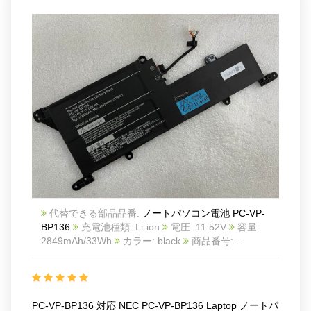
代替できる部品品番:
ノートパソコン電池 PC-VP-
BP136
充電池種類: Li-ion
電圧: 11.52V
容量:
2849mAh/33Wh
カラー: black
商品番号:
NEC21AU1250
互換 NEC PC-VP-BP136 laptop
互
換品番: PC-VP-BP136
対応ラッ モデル: For NEC
PC-VP-BP136 laptop
PC-VP-BP136 対応 NEC PC-VP-BP136 Laptop ノートパ