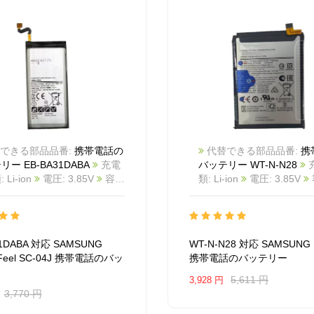
できる部品品番:
携帯電話の
代替できる部品品番:
携
ー EB-BA31DABA
充電
バッテリー WT-N-N28
Li-ion
電圧: 3.85V
容
類: Li-ion
電圧: 3.85V
容量:
000mAh/11.55Wh
カラー:
5000mAh/19.25Wh
カラ
商品番号:
White
商品番号:
BA1091M_Te
互換
2511BA1027M_Te
互換
NG Galaxy Feel SC-04J
SAMSUNG PHONE
互換
31DABA 対応 SAMSUNG
WT-N-N28 対応 SAMSUNG
: EB-BA31DABA
対応ラ
WT-N-N28
対応ラッ モデル
 Feel SC-04J 携帯電話のバッ
携帯電話のバッテリー
ル: For SAMSUNG Galaxy
SAMSUNG PHONE
SC-04J
5,611 円
3,928 円
3,770 円