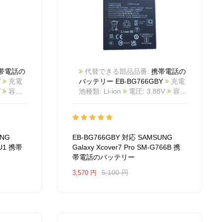
帯電話の
代替できる部品品番:
携帯電話の
Y
充電
バッテリー EB-BG766GBY
充電
V
容量:
池種類: Li-ion
電圧: 3.88V
容
ー:
量: 4350mAh/16.88Wh
カラー:
Black
商品番号:
2603BA1122M_Te
互換
dge SM-
SAMSUNG Galaxy Xcover7 Pro
UNG
EB-BG766GBY 対応 SAMSUNG
SM-G766B
互換品番: EB-
7U1 携帯
Galaxy Xcover7 Pro SM-G766B 携
: For
BG766GBY
対応ラッ モデル:
帯電話のバッテリー
dge SM-
For SAMSUNG Galaxy Xcover7
Pro SM-G766B
5,100 円
3,570 円