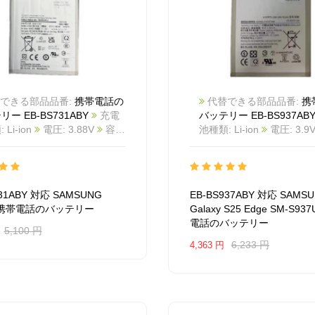
できる部品品番:
携帯電話の
代替できる部品品番:
携
ー EB-BS731ABY
充電
バッテリー EB-BS937AB
Li-ion
電圧: 3.88V
容
池種類: Li-ion
電圧: 3.9
700mAh/18.24Wh
カラー:
3900mAh/15.21Wh
カラ
商品番号:
White
商品番号:
BA1136M_Te
互換
2603BA1124M_Te
互換
UNG S25FE
互換品番:
SAMSUNG Galaxy S25 E
731ABY 対応 SAMSUNG
EB-BS937ABY 対応 SAMS
S731ABY
対応ラッ モデル:
S937U1
互換品番: EB-
E 携帯電話のバッテリー
Galaxy S25 Edge SM-S93
SAMSUNG S25FE
BS937ABY
対応ラッ モデル
電話のバッテリー
SAMSUNG Galaxy S25 E
5,100 円
S937U1
6,233 円
4,363 円