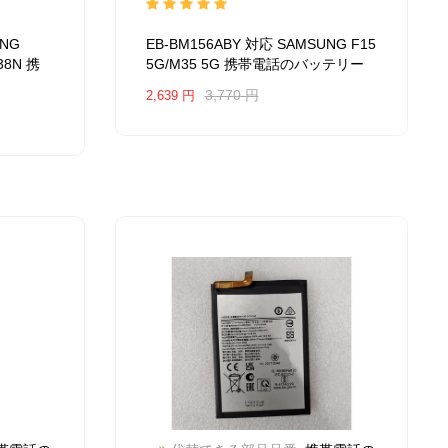
2504BA0841M_Te
互換
SAMSUNG F15 5G/M35 5G
互
UNG
EB-BM156ABY 対応 SAMSUNG F15
品番:
換品番: EB-BM156ABY
対応ラッ
938N 携
5G/M35 5G 携帯電話のバッテリー
 モデル:
モデル: For SAMSUNG F15
25
5G/M35 5G
3,770 円
2,639 円