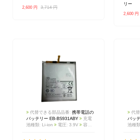
リー
3,714 円
2,600 円
2,600 円
代替できる部品品番:
携帯電話の
代替
バッテリー EB-BS931ABY
充電
バッテリ
池種類: Li-ion
電圧: 3.9V
容量:
池種類: 
4000mAh/15.6Wh
カラー: White
量: 4
商品番号: 2504BA0848M_Te
White