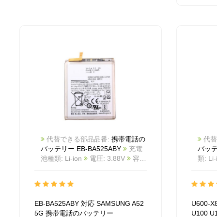
代替できる部品品番:
携帯電話の
代替
バッテリー EB-BA525ABY
充電
バッテリ
池種類: Li-ion
電圧: 3.88V
容
類: Li
量: 4370mAh/16.96Wh
カラー:
700m
White
商品番号:
号: 2
2511BA1025M_Te
互換
SAMS
SAMSUNG A52 5G
互換品番:
U308
EB-BA525ABY 対応 SAMSUNG A52
U600-X
EB-BA525ABY
対応ラッ モデル:
応ラッ 
5G 携帯電話のバッテリー
U100 
For SAMSUNG A52 5G
C210 