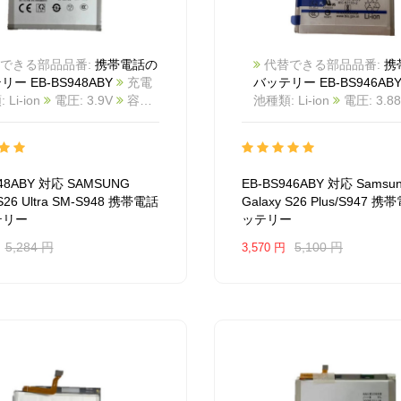
できる部品品番:
携帯電話の
代替できる部品品番:
携
ー EB-BS948ABY
充電
バッテリー EB-BS946AB
Li-ion
電圧: 3.9V
容量:
池種類: Li-ion
電圧: 3.8
mAh/18.94Wh
カラー:
量: 4755mAh
カラー: Wh
商品番号:
品番号: 2606BA1213M_T
BA1250M_Te
互換
Samsung Galaxy S26 Plu
NG Galaxy S26 Ultra SM-
互換品番: EB-BS946ABY
948ABY 対応 SAMSUNG
EB-BS946ABY 対応 Samsu
互換品番: EB-BS948ABY
ッ モデル: For Samsung G
 S26 Ultra SM-S948 携帯電話
Galaxy S26 Plus/S947
 モデル: For SAMSUNG
S26 Plus/S947
テリー
ッテリー
y S26 Ultra SM-S948
5,284 円
5,100 円
3,570 円