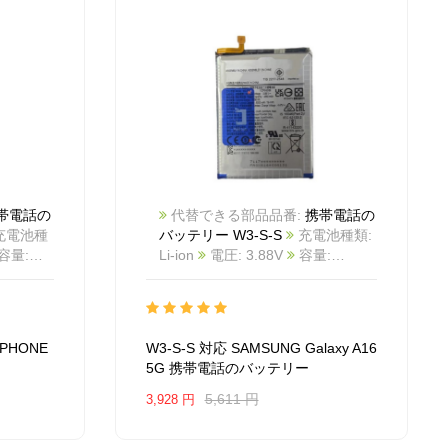
帯電話の
代替できる部品品番:
携帯電話の
充電池種
バッテリー W3-S-S
充電池種類:
Li-ion
電圧: 3.88V
容量:
ー:
5000mAh/19.4Wh
カラー: White
商品番号: 2511BA1026M_Te
互換 SAMSUNG Galaxy A16 5G
品番:
互換品番: W3-S-S
対応ラッ モデ
 PHONE
W3-S-S 対応 SAMSUNG Galaxy A16
: For
ル: For SAMSUNG Galaxy A16 5G
5G 携帯電話のバッテリー
5,611 円
3,928 円