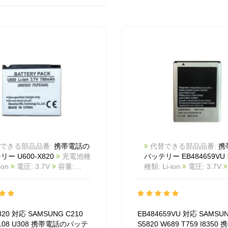
できる部品品番:
携帯電話の
代替できる部品品番:
携
ー U600-X820
充電池種
バッテリー EB484659VU
-ion
電圧: 3.7V
容量:
種類: Li-ion
電圧: 3.7V
Ah
カラー: White
商品番
1500mAh/5.55Wh
カラー:
511BA1014M_Te
互換
商品番号: 2511BA1013
UNG C210 U100 U108
互換 SAMSUNG I8150 S5
互換品番: U600-X820
対
W689 T759 I8350
互換品
820 対応 SAMSUNG C210
EB484659VU 対応 SAMSUN
モデル: For SAMSUNG
EB484659VU
対応ラッ 
U108 U308 携帯電話のバッテ
S5820 W689 T759 I8350
U100 U108 U308
For SAMSUNG I8150 S5