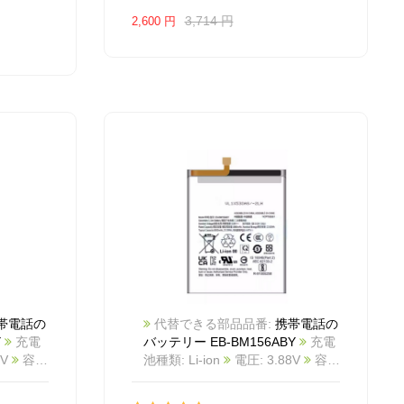
3,714 円
2,600 円
帯電話の
代替できる部品品番:
携帯電話の
Y
充電
バッテリー EB-BM156ABY
充電
8V
容
池種類: Li-ion
電圧: 3.88V
容
ラー:
量: 5880mAh/22.82Wh
カラー:
White
商品番号: