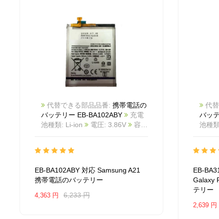
代替できる部品品番:
携帯電話の
代替
バッテリー EB-BA102ABY
充電
バッテリ
池種類: Li-ion
電圧: 3.86V
容
池種類: 
量: 3495mAh/13.49Wh
カラー:
量: 3
White
商品番号:
White
2603BA1116M_Te
互換
2602
Samsung A21
互換品番: EB-
SAMSU
EB-BA102ABY 対応 Samsung A21
EB-BA
BA102ABY
対応ラッ モデル: For
互換品番
携帯電話のバッテリー
Galaxy
Samsung A21
ッ モデ
テリー
Feel 
6,233 円
4,363 円
2,639 円