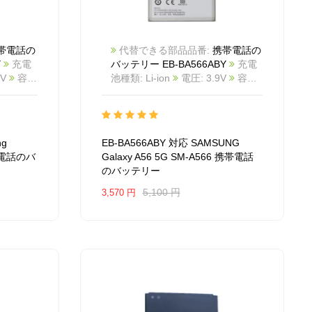
帯電話の
代替できる部品品番:
携帯電話の
Y
充電
バッテリー EB-BA566ABY
充電
8V
容
池種類: Li-ion
電圧: 3.9V
容量:
ite
商
5000mAh/19.5Wh
カラー: White
e
互換
商品番号: 2603BA1157M_Te
s/S947
互換 SAMSUNG Galaxy A56 5G
対応ラ
SM-A566
互換品番: EB-
ng
EB-BA566ABY 対応 SAMSUNG
alaxy
BA566ABY
対応ラッ モデル: For
 携帯電話のバ
Galaxy A56 5G SM-A566 携帯電話
SAMSUNG Galaxy A56 5G SM-
のバッテリー
A566
5,100 円
3,570 円