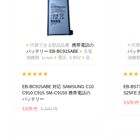
代替できる部品品番:
携帯電話の
代替
バッテリー EB-BC915ABE
充電
バッテリ
池種類: Li-ion
電圧: 3.85V
容
池種類: 
量: 4000mAh/15.4Wh
カラー:
量: 4
White
商品番号:
White
2603BA1151M_Te
互換
2603
SAMSUNG C10 C910 C915 SM-
SAMS
EB-BC915ABE 対応 SAMSUNG C10
EB-BS
C9150
互換品番: EB-BC915ABE
EB-B
C910 C915 SM-C9150 携帯電話の
S25F
対応ラッ モデル: For SAMSUNG
For 
バッテリー
C10 C910 C915 SM-C9150
3,570 円
5,100 円
3,570 円