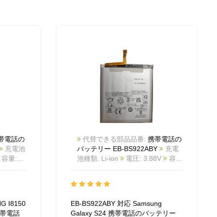
帯電話の
代替できる部品品番:
携帯電話の
充電池
バッテリー EB-BS922ABY
充電
容量:
池種類: Li-ion
電圧: 3.88V
容
 White
量: 4000mAh/15.13Wh
カラー:
M_Te
White
商品番号:
820
2508BA0959M_Te
互換
番:
Samsung Galaxy S24
互換品番:
G I8150
EB-BS922ABY 対応 Samsung
モデル:
EB-BS922ABY
対応ラッ モデル:
 携帯電話
Galaxy S24 携帯電話のバッテリー
820
For SAMSUNG S24