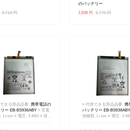
のバッテリー
W689 T759 I8350
3,714 円
3,770 円
2,639 円
できる部品品番:
携帯電話の
代替できる部品品番:
携
ー EB-BS936ABY
充電
バッテリー EB-BS938AB
Li-ion
電圧: 3.88V
容
池種類: Li-ion
電圧: 3.8
900mAh/19.02Wh
カラー:
量: 5000mAh/19.4Wh
カ
商品番号:
White
商品番号: