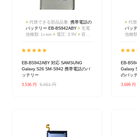
代替できる部品品番:
携帯電話の
代替
バッテリー EB-BS942ABY
充電
バッテリ
池種類: Li-ion
電圧: 3.9V
容量:
池種類: 
4300mAh/16.77Wh
カラー:
4855
White
商品番号:
White
2607BA1251M_Te
互換
2607
SAMSUNG Galaxy S26 SM-S942
SAMSU
EB-BS942ABY 対応 SAMSUNG
EB-BS
互換品番: EB-BS942ABY
対応
S948
Galaxy S26 SM-S942 携帯電話のバ
Galaxy
ラッ モデル: For SAMSUNG
対応ラッ
ッテリー
のバッ
Galaxy S26 SM-S942
Galax
5,051 円
3,536 円
3,699 円