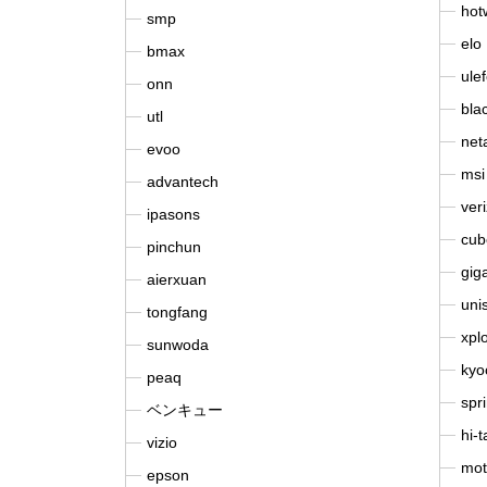
hot
smp
elo
bmax
ule
onn
bla
utl
net
evoo
msi
advantech
ver
ipasons
cub
pinchun
gig
aierxuan
uni
tongfang
xpl
sunwoda
kyo
peaq
spri
ベンキュー
hi-t
vizio
mot
epson