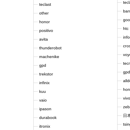
tecl
teclast
bar
other
goo
honor
htc
positivo
inf
avita
cros
thunderobot
voy
machenike
tec
gpd
gpd
trekstor
all
infinix
hon
kuu
viv
vaio
zeb
ipason
日
durabook
tsi
itronix