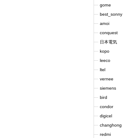
gome
best_sonny
amoi
conquest
日本電気
kopo
leeco
ltel
vernee
siemens
bird
condor
digicel
changhong
redmi