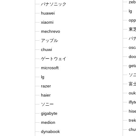
zeb
パナソニック
lg
huawei
opp
xiaomi
東
mechrevo
パ
アップル
osc
chuwi
doo
ゲートウェイ
get
microsoft
ソ
lg
富
razer
ouki
haier
ifly
ソニー
his
gigabyte
trek
medion
chu
dynabook