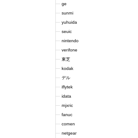
ge
sunmi
yuhuida
seuic
nintendo
verifone
東芝
kodak
デル
iflytek
idata
mjxric
fanuc
comen
netgear