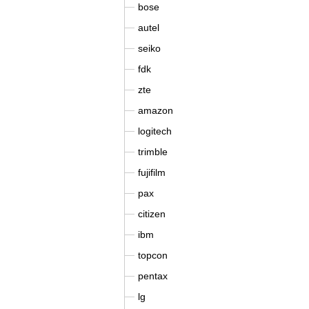
bose
autel
seiko
fdk
zte
amazon
logitech
trimble
fujifilm
pax
citizen
ibm
topcon
pentax
lg