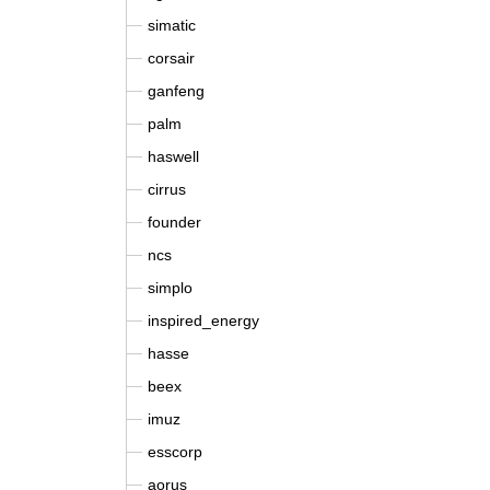
simatic
corsair
ganfeng
palm
haswell
cirrus
founder
ncs
simplo
inspired_energy
hasse
beex
imuz
esscorp
aorus