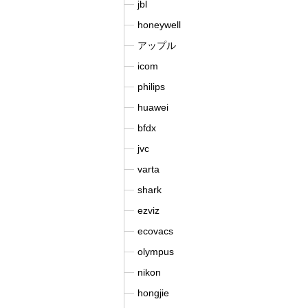
jbl
honeywell
アップル
icom
philips
huawei
bfdx
jvc
varta
shark
ezviz
ecovacs
olympus
nikon
hongjie