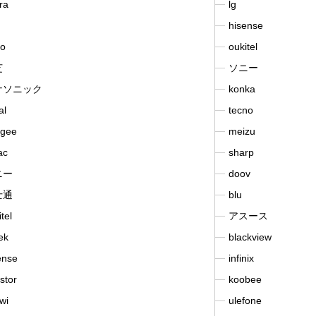
ra
lg
hisense
o
oukitel
芝
ソニー
ナソニック
konka
al
tecno
gee
meizu
ac
sharp
ニー
doov
士通
blu
tel
アスース
tek
blackview
ense
infinix
stor
koobee
wi
ulefone