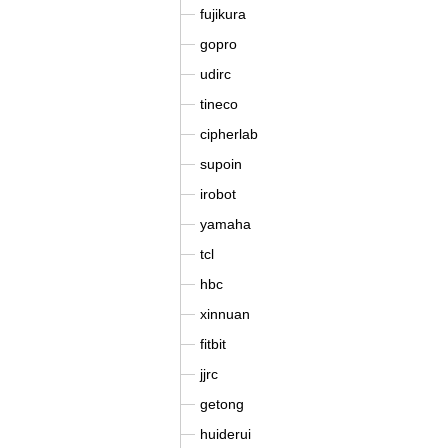
fujikura
gopro
udirc
tineco
cipherlab
supoin
irobot
yamaha
tcl
hbc
xinnuan
fitbit
jjrc
getong
huiderui