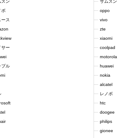
ムスン
サムスン
ノボ
oppo
スース
vivo
azon
zte
ckview
xiaomi
イサー
coolpad
wei
motorola
ップル
huawei
omi
nokia
alcatel
ル
レノボ
rosoft
htc
tel
doogee
air
philips
gionee