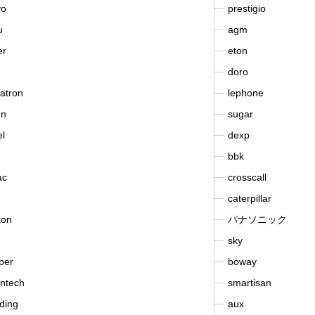
vo
prestigio
u
agm
er
eton
doro
atron
lephone
un
sugar
el
dexp
bbk
ac
crosscall
caterpillar
kon
パナソニック
sky
per
boway
ntech
smartisan
ding
aux