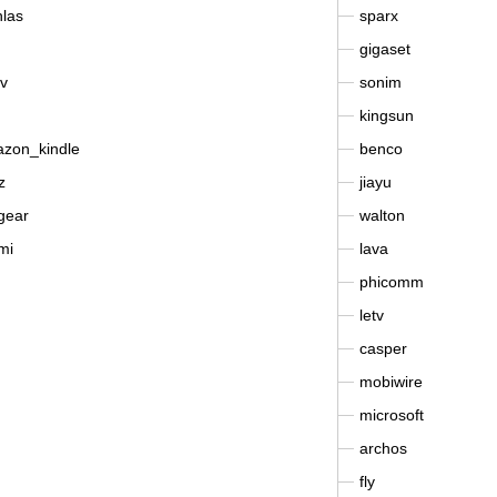
hlas
sparx
gigaset
v
sonim
kingsun
zon_kindle
benco
z
jiayu
gear
walton
mi
lava
phicomm
letv
casper
mobiwire
microsoft
archos
fly