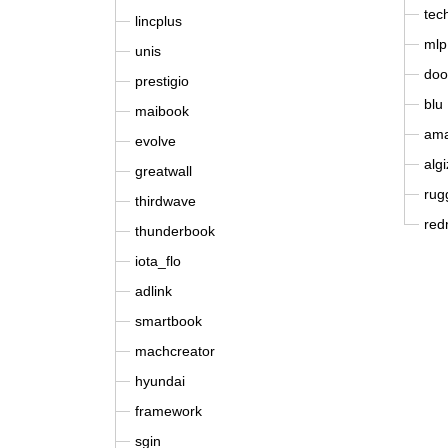
tec
lincplus
mlp
unis
doo
prestigio
blu
maibook
ama
evolve
algi
greatwall
rug
thirdwave
red
thunderbook
iota_flo
adlink
smartbook
machcreator
hyundai
framework
sgin