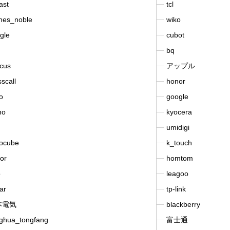
ast
tcl
nes_noble
wiko
gle
cubot
bq
ocus
アップル
scall
honor
o
google
no
kyocera
umidigi
docube
k_touch
or
homtom
o
leagoo
ar
tp-link
本電気
blackberry
nghua_tongfang
富士通