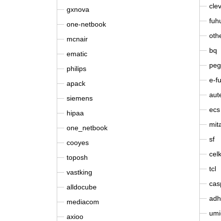
cle
gxnova
fuh
one-netbook
oth
mcnair
bq
ematic
peg
philips
e-f
apack
aut
siemens
ecs
hipaa
mit
one_netbook
sf
cooyes
cel
toposh
tcl
vastking
cas
alldocube
adh
mediacom
umi
axioo