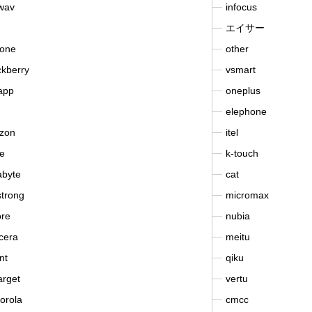
wav
infocus
エイサー
fone
other
ckberry
vsmart
app
oneplus
elephone
izon
itel
e
k-touch
abyte
cat
strong
micromax
ore
nubia
cera
meitu
nt
qiku
arget
vertu
orola
cmcc