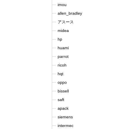
imou
allen_bradley
アスース
midea
hp
huami
parrot
ricoh
hqt
oppo
bissell
saft
apack
siemens
intermec