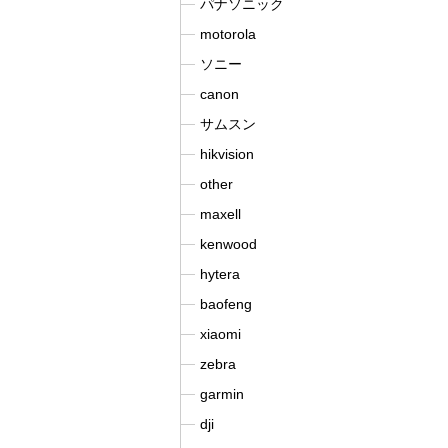
パナソニック
motorola
ソニー
canon
サムスン
hikvision
other
maxell
kenwood
hytera
baofeng
xiaomi
zebra
garmin
dji