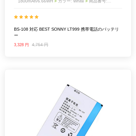
1800mAh/6.66WH
カラー: White
商品番号:
22LK554_Te
互換 BEST SONNY LT999
互換品番:
BS-108
対応ラッ モデル: For BEST SONNY LT999
BS-108 対応 BEST SONNY LT999 携帯電話のバッテリ
ー
4,754 円
3,328 円