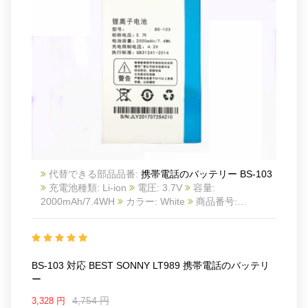
代替できる部品品番:
携帯電話のバッテリー BS-103
充電池種類: Li-ion
電圧: 3.7V
容量:
2000mAh/7.4WH
カラー: White
商品番号:
22LK552_Te
互換 BEST SONNY LT989
互換品番:
BS-103
対応ラッ モデル: For BEST SONNY LT989
BS-103 対応 BEST SONNY LT989 携帯電話のバッテリ
ー
4,754 円
3,328 円