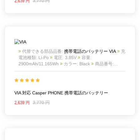
3,770 円
2,639 円
代替できる部品品番:
携帯電話のバッテリー VIA
充
電池種類: Li-Po
電圧: 3.85V
容量:
2900mAh/11.165Wh
カラー: Black
商品番号:
24BA11280635_Te
互換 Casper PHONE
互換品番:
VIA G1
対応ラッ モデル: For Casper PHONE
VIA 対応 Casper PHONE 携帯電話のバッテリー
3,770 円
2,639 円