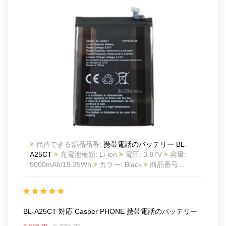
代替できる部品品番:
携帯電話のバッテリー BL-
A25CT
充電池種類: Li-ion
電圧: 3.87V
容量:
5000mAh/19.35Wh
カラー: Black
商品番号:
2504BA0857M_Te
互換 Casper PHONE
互換品番:
BL-A25CT
対応ラッ モデル: For Casper PHONE
BL-A25CT 対応 Casper PHONE 携帯電話のバッテリー