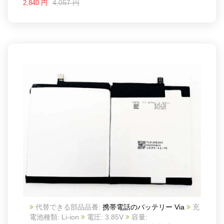
4,057 円
2,840 円
代替できる部品品番:
携帯電話のバッテリー Via
充
電池種類: Li-ion
電圧: 3.85V
容量: