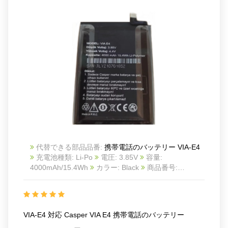
代替できる部品品番:
携帯電話のバッテリー VIA-E4
充電池種類: Li-Po
電圧: 3.85V
容量:
4000mAh/15.4Wh
カラー: Black
商品番号:
24BA11200606_Te
互換 Casper VIA E4
互換品番:
VIA-E4
対応ラッ モデル: For Casper VIA E4
VIA-E4 対応 Casper VIA E4 携帯電話のバッテリー