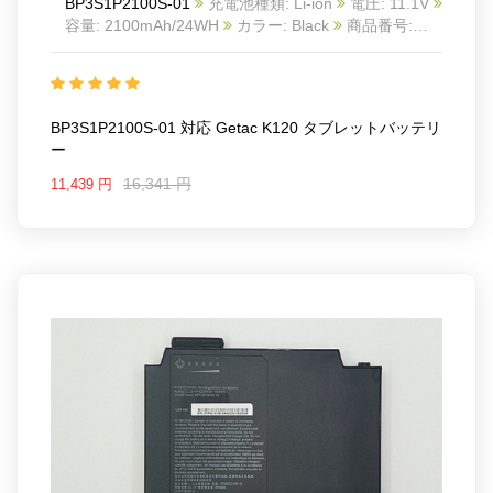
BP3S1P2100S-01
充電池種類: Li-ion
電圧: 11.1V
容量: 2100mAh/24WH
カラー: Black
商品番号:
24BA0723C641_Ta
互換 Getac K120
互換品番:
BP3S1P2100S-01 441142000003
対応ラッ モデル:
For Getac K120
BP3S1P2100S-01 対応 Getac K120 タブレットバッテリ
ー
16,341 円
11,439 円