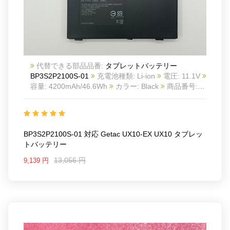
代替できる部品品番:
タブレットバッテリー
BP3S2P2100S-01
充電池種類: Li-ion
電圧: 11.1V
容量: 4200mAh/46.6Wh
カラー: Black
商品番号:
24KK75G2_Ta
互換 Getac UX10-EX UX10
互換品
番: BP3S2P2100S-01 441141100004
対応ラッ モデ
ル: For Getac UX10-EX UX10
BP3S2P2100S-01 対応 Getac UX10-EX UX10 タブレッ
トバッテリー
13,056 円
9,139 円