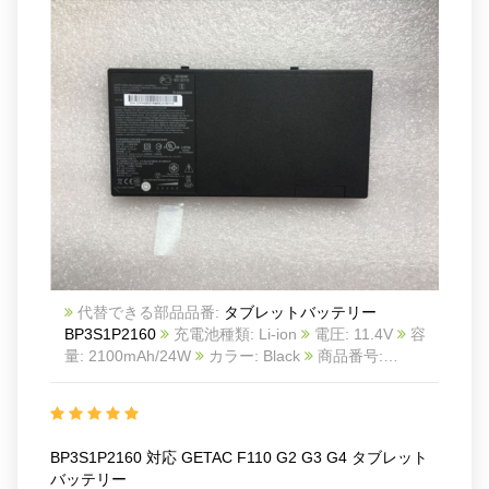
代替できる部品品番:
タブレットバッテリー
BP3S1P2160
充電池種類: Li-ion
電圧: 11.4V
容
量: 2100mAh/24W
カラー: Black
商品番号:
GET2476NEW_Ta
互換 GETAC F110 G2 G3 G4
互換品番: BP3S1P2160 BP3S1P2160-S
441857100001
対応ラッ モデル: For GETAC
F110, Getac F110, Getac F110 G2, Getac F110 G3,
BP3S1P2160 対応 GETAC F110 G2 G3 G4 タブレット
Getac F110 G4
バッテリー