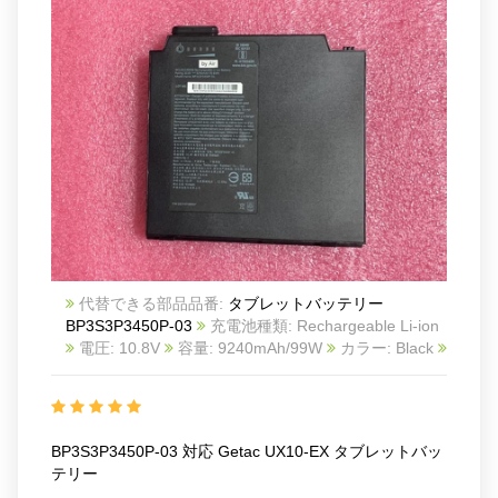
代替できる部品品番:
タブレットバッテリー
BP3S3P3450P-03
充電池種類: Rechargeable Li-ion
電圧: 10.8V
容量: 9240mAh/99W
カラー: Black
商品番号: GET23MA1680_Ta
互換 Getac UX10-EX
互換品番: BP3S3P3450P-03
対応ラッ モデル: For
Getac UX10-EX
BP3S3P3450P-03 対応 Getac UX10-EX タブレットバッ
テリー