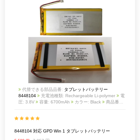
代替できる部品品番:
タブレットバッテリー
8448104
充電池種類: Rechargeable Li-polymer
電
圧: 3.8V
容量: 6700mAh
カラー: Black
商品番号:
ECN12726_Ta
互換 GPD win 1
互換品番: 8448104
対応ラッ モデル: For GPD win 1
Package includes:
1 * 8448104 battery
8448104 対応 GPD Win 1 タブレットバッテリー