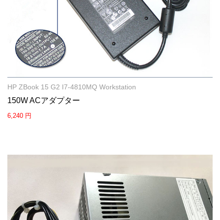
HP ZBook 15 G2 I7-4810MQ Workstation
150W ACアダプター
6,240 円