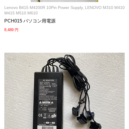
Lenovo B415 M4200R 10Pin Power Supply, LENOVO M310 M410
M415 M510 M610
PCH015 パソコン用電源
8,489 円