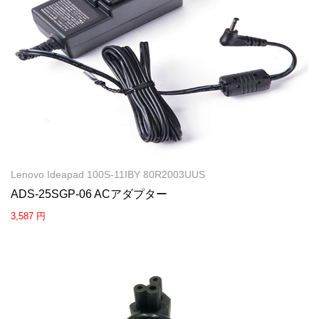
Lenovo Ideapad 100S-11IBY 80R2003UUS
ADS-25SGP-06 ACアダプター
3,587 円