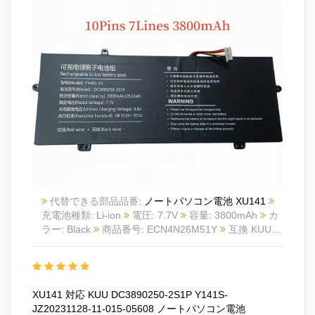
代替できる部品品番:
ノートパソコン電池 XU141
充電池種類: Li-ion
電圧: 7.7V
容量: 3800mAh
カ
ラー: Black
商品番号: ECN4N26M51Y
互換 KUU
DC3890250-2S1P Y141S-JZ20231128-11-015-05608
互換品番: XU141 F146G-ZS DC3890250-2S1P
対
応ラッ モデル: For KUU F146G-ZSKUU Y141S
4090255 4090255P Y141S-JZ20231128-11-015-
XU141 対応 KUU DC3890250-2S1P Y141S-
05608
JZ20231128-11-015-05608 ノートパソコン電池