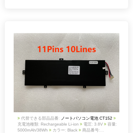
代替できる部品品番:
ノートパソコン電池 CT152
充電池種類: Rechargeable Li-ion
電圧: 3.8V
容量:
5000mAh/38Wh
カラー: Black
商品番号: