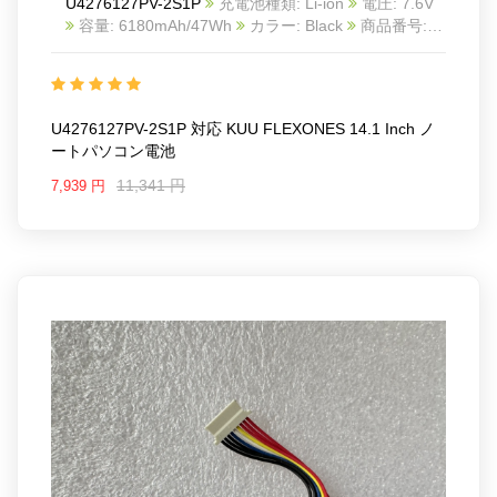
U4276127PV-2S1P
充電池種類: Li-ion
電圧: 7.6V
容量: 6180mAh/47Wh
カラー: Black
商品番号:
2511BA1084L
互換 KUU FLEXONES 14.1 inch
互
換品番: U4276127PV-2S1P
対応ラッ モデル: For
KUU FLEXONES 14.1 inch
U4276127PV-2S1P 対応 KUU FLEXONES 14.1 Inch ノ
ートパソコン電池
11,341 円
7,939 円