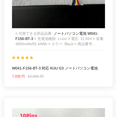
代替できる部品品番:
ノートパソコン電池 W041-
F156-BT-3
充電池種類: Li-ion
電圧: 11.55V
容量:
4800mAh/55.44Wh
カラー: Black
商品番号:
25BA0934L
互換 KUU G3
互換品番: W041-F156-
BT-3
対応ラッ モデル: For KUU G3
W041-F156-BT-3 対応 KUU G3 ノートパソコン電池
10,056 円
7,039 円