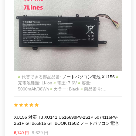
代替できる部品品番:
ノートパソコン電池 XU156
充電池種類: Li-ion
電圧: 7.6V
容量:
5000mAh/38Wh
カラー: Black
商品番号:
KUU24NO1807
互換 T3 XU141 U516698PV-2S1P
5074116PV-2S1P GTBook15 GT BOOK i1502
互換
品番: XU156 U516698PV-2S1P 5074116PV-2S1P
対
応ラッ モデル: For KUU 15.6inch NOTEBOOK i7-
XU156 対応 T3 XU141 U516698PV-2S1P 5074116PV-
1185G7 DESKTOP-V9SVK5N
2S1P GTBook15 GT BOOK I1502 ノートパソコン電池
T3 XU141 GTBook15 GT BOOK i1502
9,629 円
6,740 円