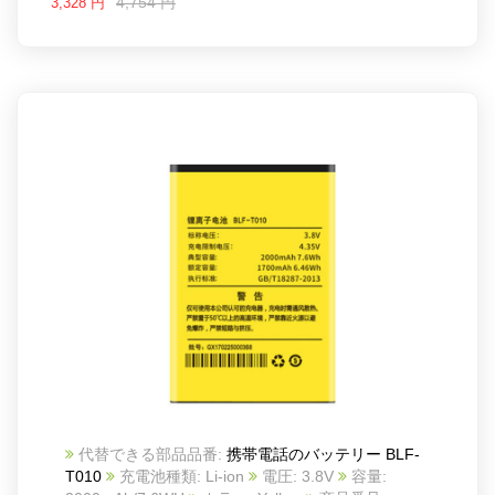
4,754 円
3,328 円
代替できる部品品番:
携帯電話のバッテリー BLF-
T010
充電池種類: Li-ion
電圧: 3.8V
容量: