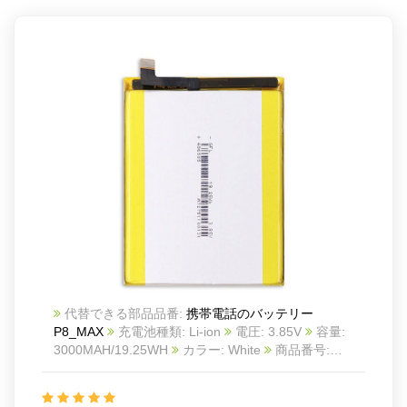
代替できる部品品番:
携帯電話のバッテリー
P8_MAX
充電池種類: Li-ion
電圧: 3.85V
容量:
3000MAH/19.25WH
カラー: White
商品番号:
20IV907_Te
互換 Elephone P8 Max
互換品番:
P8_MAX
対応ラッ モデル: For Elephone P8 Max