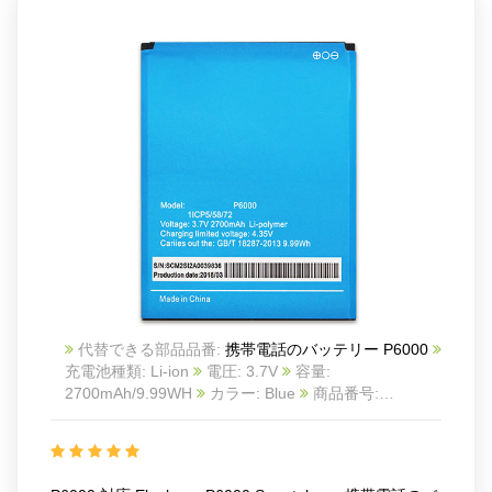
代替できる部品品番:
携帯電話のバッテリー P6000
充電池種類: Li-ion
電圧: 3.7V
容量:
2700mAh/9.99WH
カラー: Blue
商品番号:
ECN10937_Te
互換 Elephone P6000 smartphone
互換品番: P6000
対応ラッ モデル: For ELEPHONE
P6000
Charge limit voltage: 4.35V