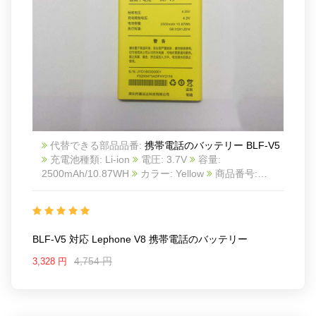
代替できる部品品番:
携帯電話のバッテリー BLF-V5
充電池種類: Li-ion
電圧: 3.7V
容量:
2500mAh/10.87WH
カラー: Yellow
商品番号:
20IV246_Te
互換 Lephone V8
互換品番: BLF-V5
対応ラッ モデル: For Lephone V8
BLF-V5 対応 Lephone V8 携帯電話のバッテリー
4,754 円
3,328 円