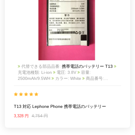
代替できる部品品番:
携帯電話のバッテリー T13
充電池種類: Li-ion
電圧: 3.8V
容量:
2500mAh/9.5WH
カラー: White
商品番号:
20IV916_Te
互換 lephone phone
互換品番: T13
対応ラッ モデル: For lephone phone
T13 対応 Lephone Phone 携帯電話のバッテリー
4,754 円
3,328 円