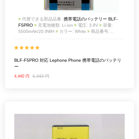
代替できる部品品番:
携帯電話のバッテリー BLF-
F5PRO
充電池種類: Li-ion
電圧: 3.8V
容量:
5500mAh/20.9WH
カラー: White
商品番号:
20IV795_Te
互換 Lephone phone
互換品番: BLF-
F5PRO
対応ラッ モデル: For Lephone phone
BLF-F5PRO 対応 Lephone Phone 携帯電話のバッテリ
ー
6,343 円
4,440 円