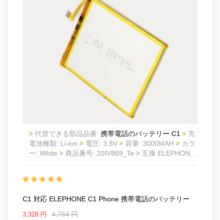
代替できる部品品番:
携帯電話のバッテリー C1
充
電池種類: Li-ion
電圧: 3.8V
容量: 3000MAH
カラ
ー: White
商品番号: 20IV869_Te
互換 ELEPHONE
C1 phone
互換品番: C1
対応ラッ モデル: For
ELEPHONE C1 phone
C1 対応 ELEPHONE C1 Phone 携帯電話のバッテリー
4,754 円
3,328 円