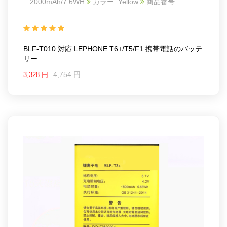
2000mAh/7.6WH
カラー: Yellow
商品番号:
22LK559_Te
互換 LEPHONE T6+/T5/F1
互換品番:
BLF-T010
対応ラッ モデル: For LEPHONE
T6+/T5/F1
Charge limit voltage:4.35V
BLF-T010 対応 LEPHONE T6+/T5/F1 携帯電話のバッテ
リー
4,754 円
3,328 円