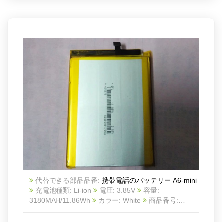
代替できる部品品番:
携帯電話のバッテリー A6-mini
充電池種類: Li-ion
電圧: 3.85V
容量:
3180MAH/11.86Wh
カラー: White
商品番号:
20IV851_Te
互換 Elephone A6 mini PHONE
互換
品番: A6-mini
対応ラッ モデル: For Elephone A6