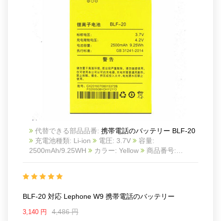
代替できる部品品番:
携帯電話のバッテリー BLF-20
充電池種類: Li-ion
電圧: 3.7V
容量:
2500mAh/9.25WH
カラー: Yellow
商品番号:
ECN10839_Te
互換 Lephone W9
互換品番: BLF-
20
対応ラッ モデル: for Lephone W9
Charge limit voltage:4.2V
BLF-20 対応 Lephone W9 携帯電話のバッテリー
4,486 円
3,140 円