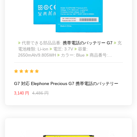
代替できる部品品番:
携帯電話のバッテリー G7
充
電池種類: Li-ion
電圧: 3.7V
容量:
2650mAh/9.805WH
カラー: Blue
商品番号:
ECN10864_Te
互換 Elephone Precious G7
互換品
番: G7
対応ラッ モデル: For Elephone Precious G7
Charge limit voltage:4.35V
G7 対応 Elephone Precious G7 携帯電話のバッテリー
4,486 円
3,140 円