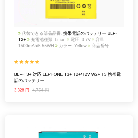
代替できる部品品番:
携帯電話のバッテリー BLF-
T3+
充電池種類: Li-ion
電圧: 3.7V
容量:
1500mAh/5.55WH
カラー: Yellow
商品番号:
22LK558_Te
互換 LEPHONE T3+ T2+/T2V W2+ T3
互換品番: BLF-T3+
対応ラッ モデル: For
LEPHONE T3+ T2+/T2V W2+ T3
Charge limit voltage:4.2V
BLF-T3+ 対応 LEPHONE T3+ T2+/T2V W2+ T3 携帯電
話のバッテリー
4,754 円
3,328 円