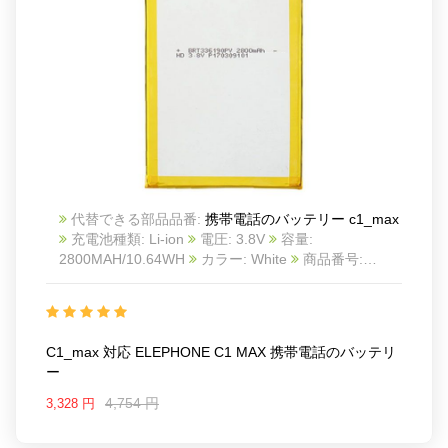
代替できる部品品番:
携帯電話のバッテリー c1_max
充電池種類: Li-ion
電圧: 3.8V
容量:
2800MAH/10.64WH
カラー: White
商品番号:
20IV862_Te
互換 ELEPHONE C1 MAX
互換品番:
c1_max
対応ラッ モデル: For ELEPHONE C1 MAX
C1_max 対応 ELEPHONE C1 MAX 携帯電話のバッテリ
ー
4,754 円
3,328 円