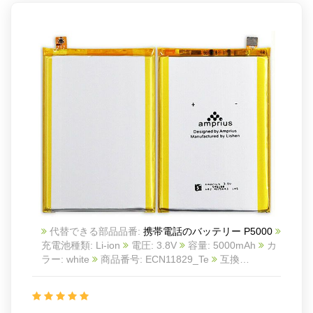
代替できる部品品番:
携帯電話のバッテリー P5000
充電池種類: Li-ion
電圧: 3.8V
容量: 5000mAh
カ
ラー: white
商品番号: ECN11829_Te
互換
Elephone P5000 THL 5000
互換品番: P5000
対応
ラッ モデル: Elephone P5000
THL 5000