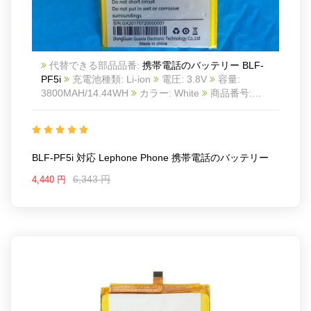
代替できる部品品番:
携帯電話のバッテリー BLF-
PF5i
充電池種類: Li-ion
電圧: 3.8V
容量:
3800MAH/14.44WH
カラー: White
商品番号:
20IV865_Te
互換 Lephone phone
互換品番: BLF-
PF5i
対応ラッ モデル: For Lephone phone
BLF-PF5i 対応 Lephone Phone 携帯電話のバッテリー
6,343 円
4,440 円