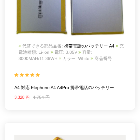
代替できる部品品番:
携帯電話のバッテリー A4
充
電池種類: Li-ion
電圧: 3.85V
容量:
3000MAH/11.36WH
カラー: White
商品番号:
20IV887_Te
互換 Elephone A4 A4Pro
互換品番:
A4
対応ラッ モデル: For Elephone A4 A4Pro
A4 対応 Elephone A4 A4Pro 携帯電話のバッテリー
4,754 円
3,328 円