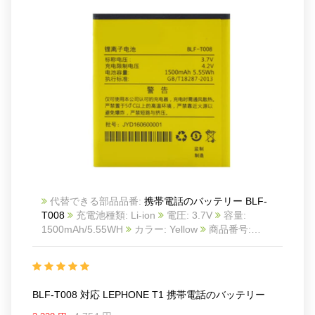
代替できる部品品番:
携帯電話のバッテリー BLF-
T008
充電池種類: Li-ion
電圧: 3.7V
容量:
1500mAh/5.55WH
カラー: Yellow
商品番号:
22LK631_Te
互換 LEPHONE T1
互換品番: BLF-
T008
対応ラッ モデル: For LEPHONE T1
Charge limit voltage:4.2V
BLF-T008 対応 LEPHONE T1 携帯電話のバッテリー