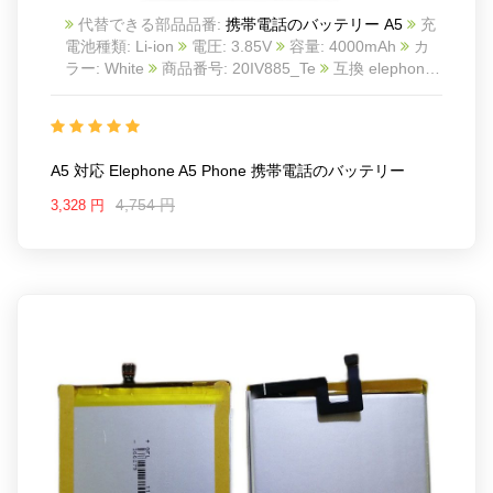
代替できる部品品番:
携帯電話のバッテリー A5
充
電池種類: Li-ion
電圧: 3.85V
容量: 4000mAh
カ
ラー: White
商品番号: 20IV885_Te
互換 elephone
A5 Phone
互換品番: A5
対応ラッ モデル: For
elephone A5 Phone
A5 対応 Elephone A5 Phone 携帯電話のバッテリー
4,754 円
3,328 円