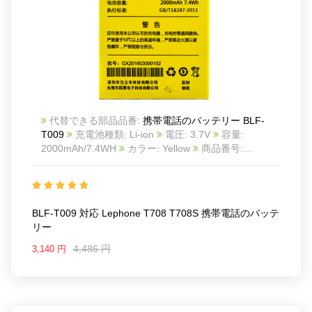
代替できる部品品番:
携帯電話のバッテリー BLF-
T009
充電池種類: Li-ion
電圧: 3.7V
容量:
2000mAh/7.4WH
カラー: Yellow
商品番号:
ECN10959_Te
互換 Lephone T708 T708S
互換品
番: BLF-T009
対応ラッ モデル: For Lephone T708
T708S
Charge limit voltage: 4.2V
BLF-T009 対応 Lephone T708 T708S 携帯電話のバッテ
リー
4,486 円
3,140 円