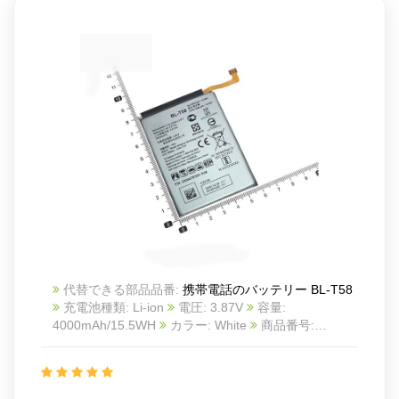
代替できる部品品番:
携帯電話のバッテリー BL-T58
充電池種類: Li-ion
電圧: 3.87V
容量:
4000mAh/15.5WH
カラー: White
商品番号:
20IV1538_Te
互換 LG phone
互換品番: BL-T58
対応ラッ モデル: For LG phone