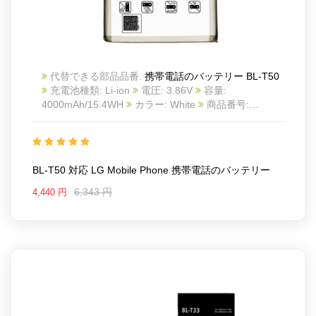
代替できる部品品番:
携帯電話のバッテリー BL-T50
充電池種類: Li-ion
電圧: 3.86V
容量:
4000mAh/15.4WH
カラー: White
商品番号:
22LK323_Te
互換 LG Mobile phone
互換品番: BL-
T50
対応ラッ モデル: For LG Mobile phone
BL-T50 対応 LG Mobile Phone 携帯電話のバッテリー
6,343 円
4,440 円