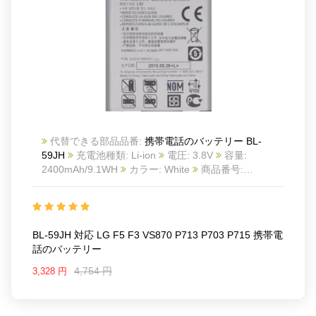
代替できる部品品番:
携帯電話のバッテリー BL-
59JH
充電池種類: Li-ion
電圧: 3.8V
容量:
2400mAh/9.1WH
カラー: White
商品番号:
23YA089_Te
互換 LG F5 F3 VS870 P713 P703
P715
互換品番: BL-59JH
対応ラッ モデル: For LG
F5 F3 VS870 P713 P703 P715
BL-59JH 対応 LG F5 F3 VS870 P713 P703 P715 携帯電
話のバッテリー
4,754 円
3,328 円