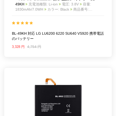
49KH
充電池種類: Li-ion
電圧: 3.8V
容量:
1830mAh/7.0WH
カラー: Black
商品番号:
22LK839_Te
互換 LG LU6200 6220 SU640 VS920
互換品番: BL-49KH
対応ラッ モデル: For LG
LU6200 6220 SU640 VS920
BL-49KH 対応 LG LU6200 6220 SU640 VS920 携帯電話
のバッテリー
4,754 円
3,328 円