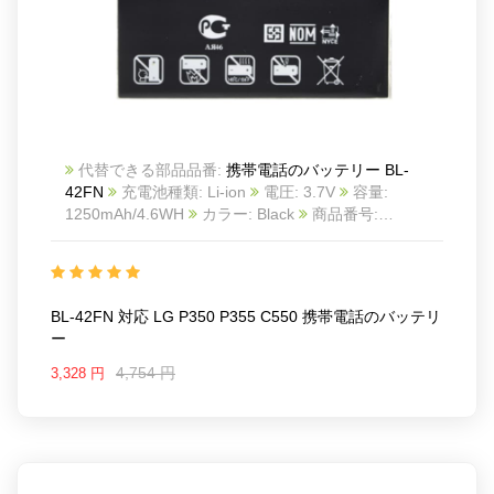
代替できる部品品番:
携帯電話のバッテリー BL-
42FN
充電池種類: Li-ion
電圧: 3.7V
容量:
1250mAh/4.6WH
カラー: Black
商品番号:
23BA0057_Te
互換 LG P350 P355 C550
互換品
番: BL-42FN
対応ラッ モデル: For LG
P350/P355/C550
BL-42FN 対応 LG P350 P355 C550 携帯電話のバッテリ
ー
4,754 円
3,328 円