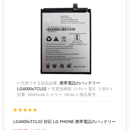
代替できる部品品番:
携帯電話のバッテリー
LG4000sTCL02
充電池種類: Li-Po
電圧: 3.85V
容量: 4000mAh
カラー: White
商品番号:
2506BA0910M_Te
互換 LG PHONE
互換品番:
LG4000sTCL02
対応ラッ モデル: For LG PHONE
LG4000sTCL02 対応 LG PHONE 携帯電話のバッテリー