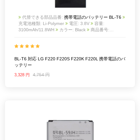
代替できる部品品番:
携帯電話のバッテリー BL-T6
充電池種類: Li-Polymer
電圧: 3.8V
容量:
3100mAh/11.8WH
カラー: Black
商品番号:
23YA0111_Te
互換 LG F220 F220S F220K F220L
互換品番: BL-T6
対応ラッ モデル: For LG F220
F220S F220K F220L
BL-T6 対応 LG F220 F220S F220K F220L 携帯電話のバ
ッテリー
4,754 円
3,328 円