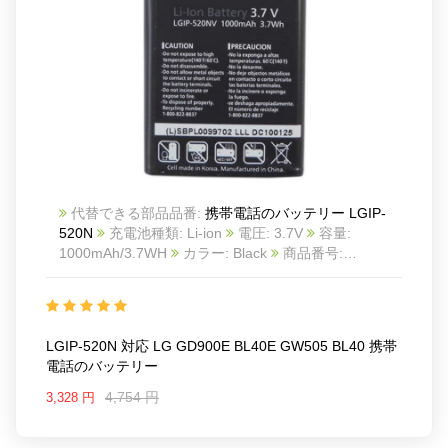
代替できる部品品番:
携帯電話のバッテリー LGIP-
520N
充電池種類: Li-ion
電圧: 3.7V
容量:
1000mAh/3.7WH
カラー: Black
商品番号:
23YA0150_Te
互換 LG GD900E BL40E GW505
BL40
互換品番: LGIP-520N
対応ラッ モデル: For
LG GD900E BL40E GW505 BL40
LGIP-520N 対応 LG GD900E BL40E GW505 BL40 携帯
電話のバッテリー
4,754 円
3,328 円