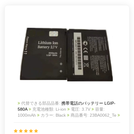
代替できる部品品番:
携帯電話のバッテリー LGIP-
580A
充電池種類: Li-ion
電圧: 3.7V
容量:
1000mAh
カラー: Black
商品番号: 23BA0062_Te
互換 LG KU990 KC910 KE998 KM900 KW838 KE990
互換品番: LGIP-580A
対応ラッ モデル: For LG
KU990/KC910/KE998/KM900/KW838/KE990