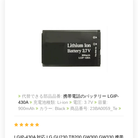
代替できる部品品番:
携帯電話のバッテリー LGIP-
430A
充電池種類: Li-ion
電圧: 3.7V
容量:
900mAh
カラー: Black
商品番号: 23BA0059_Te
互換 LG GU230 TB200 GW300 GW330
互換品番:
LGIP-430A
対応ラッ モデル: For LG
GU230/TB200/GW300/GW33
LGIP-430A 対応 LG GU230 TB200 GW300 GW330 携帯