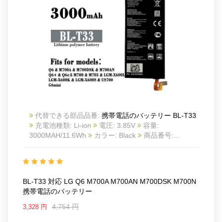
代替できる部品品番:
携帯電話のバッテリー BL-T33
充電池種類: Li-ion
電圧: 3.85V
容量:
3000MAH/11.6Wh
カラー: Black
商品番号:
20IV1620_Te
互換 LG Q6 M700A M700AN
M700DSK M700N
互換品番: BL-T33
対応ラッ モ
デル: For LG Q6 M700A M700AN M700DSK M700N
BL-T33 対応 LG Q6 M700A M700AN M700DSK M700N
携帯電話のバッテリー
4,754 円
3,328 円