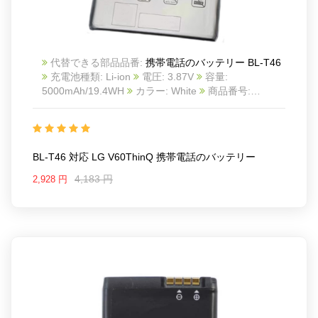
代替できる部品品番:
携帯電話のバッテリー BL-T46
充電池種類: Li-ion
電圧: 3.87V
容量:
5000mAh/19.4WH
カラー: White
商品番号:
24BA07080463_Te
互換 LG V60ThinQ
互換品番:
BL-T46
対応ラッ モデル: For LG V60ThinQ
BL-T46 対応 LG V60ThinQ 携帯電話のバッテリー
4,183 円
2,928 円