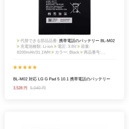
代替できる部品品番:
携帯電話のバッテリー BL-M02
充電池種類: Li-ion
電圧: 3.8V
容量:
8200mAh/31.1WH
カラー: Black
商品番号:
22LK776_Te
互換 LG G Pad 5 10.1
互換品番: BL-
M02
対応ラッ モデル: For LG G Pad 5 10.1
BL-M02 対応 LG G Pad 5 10.1 携帯電話のバッテリー
5,040 円
3,528 円