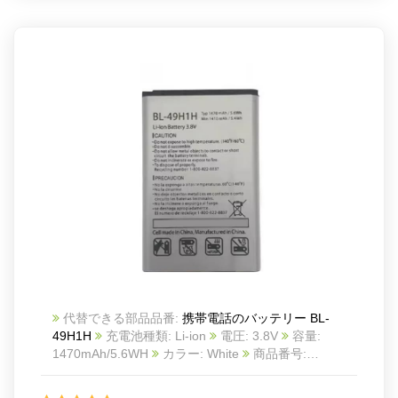
代替できる部品品番:
携帯電話のバッテリー BL-
49H1H
充電池種類: Li-ion
電圧: 3.8V
容量:
1470mAh/5.6WH
カラー: White
商品番号:
23YA0124_Te
互換 LG EXALT VN220
互換品番:
BL-49H1H
対応ラッ モデル: For LG EXALT VN220