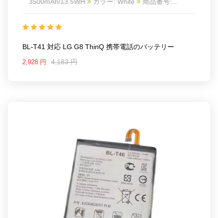
3500mAh/13.5WH
カラー: White
商品番号:
24BA09130508_Te
互換 LG G8 ThinQ
互換品番:
BL-T41
対応ラッ モデル: For LG G8 ThinQ
BL-T41 対応 LG G8 ThinQ 携帯電話のバッテリー
4,183 円
2,928 円