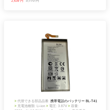
3,770 円
2,639 円
代替できる部品品番:
携帯電話のバッテリー BL-T41
充電池種類: Li-ion
電圧: 3.87V
容量: