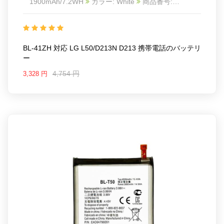
1900mAh/7.2WH
カラー: White
商品番号:
22LK355_Te
互換 LG L50/D213N D213
互換品番:
BL-41ZH
対応ラッ モデル: For LG L50/D213N D213
BL-41ZH 対応 LG L50/D213N D213 携帯電話のバッテリ
ー
4,754 円
3,328 円