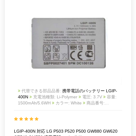
代替できる部品品番:
携帯電話のバッテリー LGIP-
400N
充電池種類: Li-Polymer
電圧: 3.7V
容量:
1500mAh/5.6WH
カラー: White
商品番号:
22LK914_Te
互換 LG P503 P520 P500 GW880
GW620 GT540 GM750
互換品番: LGIP-400N
対応
ラッ モデル: For LG
P503/P520/P500/GW880/GW620/GT540/GM750
LGIP-400N 対応 LG P503 P520 P500 GW880 GW620