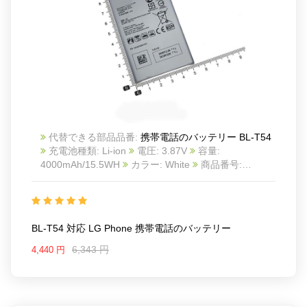
代替できる部品品番:
携帯電話のバッテリー BL-T54
充電池種類: Li-ion
電圧: 3.87V
容量:
4000mAh/15.5WH
カラー: White
商品番号:
20IV1539_Te
互換 LG phone
互換品番: BL-T54
対応ラッ モデル: For LG phone
BL-T54 対応 LG Phone 携帯電話のバッテリー
6,343 円
4,440 円