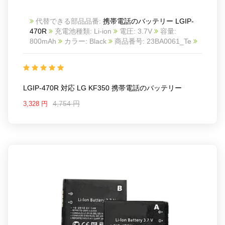
代替できる部品品番:
携帯電話のバッテリー LGIP-
470R
充電池種類: Li-ion
電圧: 3.7V
容量:
800mAh
カラー: Black
商品番号: 23BA0061_Te
互換 LG KF350
互換品番: LGIP-470R
対応ラッ モ
デル: For LG KF350
LGIP-470R 対応 LG KF350 携帯電話のバッテリー
4,754 円
3,328 円