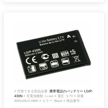
代替できる部品品番:
携帯電話のバッテリー LGIP-
430N
充電池種類: Li-ion
電圧: 3.7V
容量:
900mAh/3.4WH
カラー: Black
商品番号:
22LK249_Te
互換 LG T310 T320 TB260 TM300