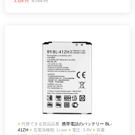
4,754 円
3,328 円
代替できる部品品番:
携帯電話のバッテリー BL-
41ZH
充電池種類: Li-ion
電圧: 3.8V
容量: