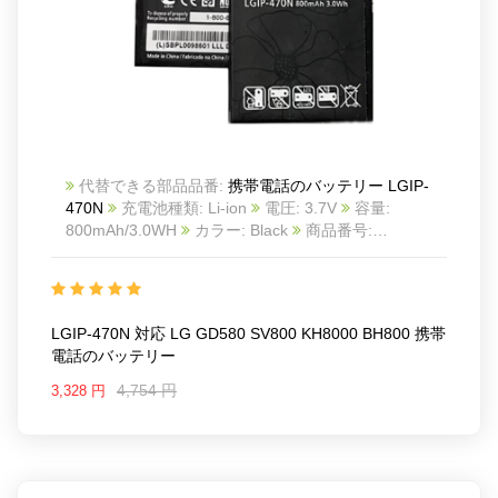
代替できる部品品番:
携帯電話のバッテリー LGIP-
470N
充電池種類: Li-ion
電圧: 3.7V
容量:
800mAh/3.0WH
カラー: Black
商品番号:
23BA0060_Te
互換 LG GD580 SV800 KH8000
BH800
互換品番: LGIP-470N
対応ラッ モデル: For
LG GD580/SV800/KH8000/BH800
LGIP-470N 対応 LG GD580 SV800 KH8000 BH800 携帯
電話のバッテリー
4,754 円
3,328 円