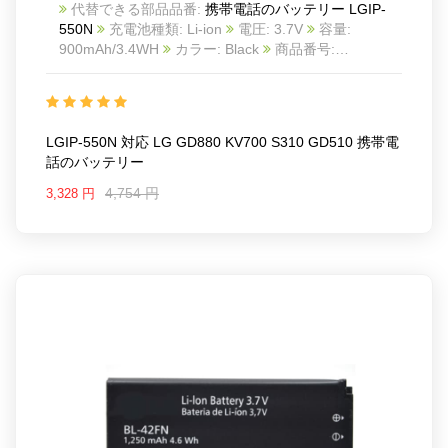
代替できる部品品番:
携帯電話のバッテリー LGIP-
550N
充電池種類: Li-ion
電圧: 3.7V
容量:
900mAh/3.4WH
カラー: Black
商品番号:
23BA0058_Te
互換 LG GD880 KV700 S310 GD510
互換品番: LGIP-550N
対応ラッ モデル: For LG
GD880/KV700/S310/GD510
LGIP-550N 対応 LG GD880 KV700 S310 GD510 携帯電
話のバッテリー
4,754 円
3,328 円