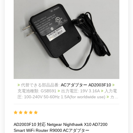
代替できる部品品番:
ACアダプター AD2003F10
充電池種類: GSB591
出力電圧: 19V 3.16A
入力電
圧: 100-240V 50-60Hz 1.5A(for worldwide use)
カラ
ー: Black
商品番号: NET17195
互換 Netgear
Nighthawk X10 AD7200 Smart WiFi Router R9000
互換品番: AD2003F10 332-10631-01
対応ラッ モデ
ル: For Netgear X10 X8 X6 X6S X4S R8900 R8500
AD2003F10 対応 Netgear Nighthawk X10 AD7200
R8300 R7900P R8000P C7800 EX8000 Wi-Fi Router
Smart WiFi Router R9000 ACアダプター
Nighthawk C7500, C7800, R7850, R7960P R8900,