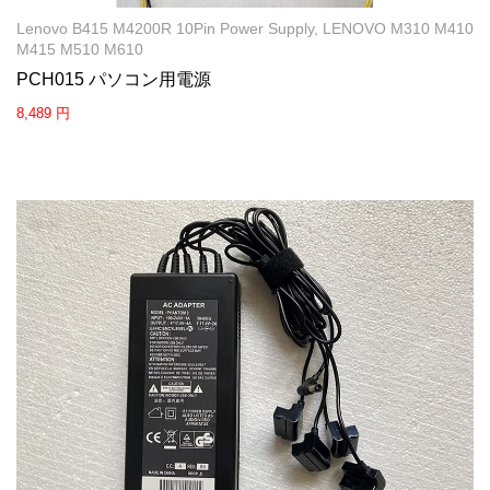
Lenovo B415 M4200R 10Pin Power Supply, LENOVO M310 M410
M415 M510 M610
PCH015 パソコン用電源
8,489 円