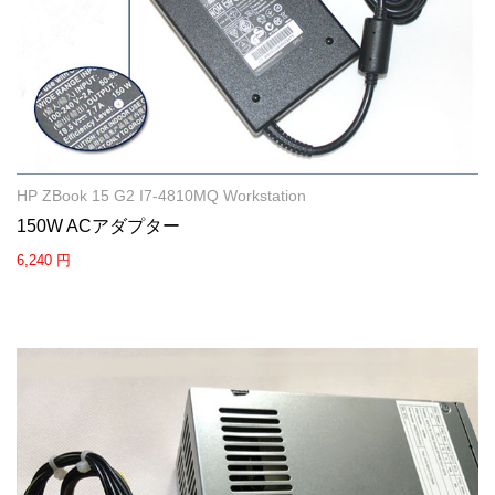
HP ZBook 15 G2 I7-4810MQ Workstation
150W ACアダプター
6,240 円