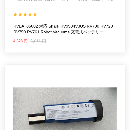
ECN164K9K_Oth
互換 Shark RV9904V3US RV700
RV720 RV750 RV761 Robot Vacuums
互換品番:
RVBAT85002
対応ラッ モデル: For Shark R75, R85,
RV850, R87, RV871, S87, RV851WV (2 Prongs)
RVBAT85002 対応 Shark RV9904V3US RV700 RV720
Shark RV9904V3US RV700 RV720 RV750 RV761
RV750 RV761 Robot Vacuums 充電式バッテリー
Robot Vacuums
6,611 円
4,628 円