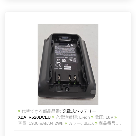
代替できる部品品番:
充電式バッテリー
XBATR520DCEU
充電池種類: Li-ion
電圧: 18V
容量: 1900mAh/34.2Wh
カラー: Black
商品番号:
25KK1257S_Oth
互換 Shark XBATR520DCEU
互
換品番: XBATR520DCEU
対応ラッ モデル: For