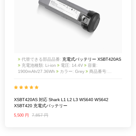
代替できる部品品番:
充電式バッテリー XSBT420AS
充電池種類: Li-ion
電圧: 14.4V
容量:
1900mAh/27.36Wh
カラー: Grey
商品番号:
24KK89S8_Oth
互換 Shark L1 L2 L3 WS640 WS642
XSBT420
互換品番: XSBT420AS
対応ラッ モデル:
For Shark XSBT420 XSBT420AS
Shark L1 L2 L3 WS640/642 WS640BL WV401BL
XSBT420AS 対応 Shark L1 L2 L3 WS640 WS642
WV401/410 QV410 WS640AE WV403BR
XSBT420 充電式バッテリー
WS640 WS640AE WS640BL
WS642 WS642AE WS642AEQBL WS642AEQCP
7,857 円
5,500 円
WS642AEQGN WS642AEQSL WS642AEQPL
WV401 WV401BL, WV401PK, WV403BR,
WV410BL, WV410GN, WV410PR, WV410TL