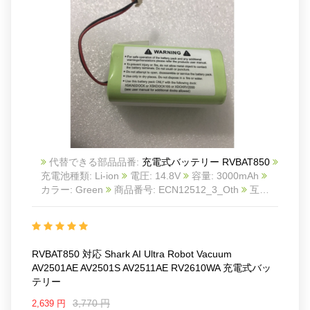
代替できる部品品番:
充電式バッテリー RVBAT850
充電池種類: Li-ion
電圧: 14.8V
容量: 3000mAh
カラー: Green
商品番号: ECN12512_3_Oth
互換
Shark AI Ultra Robot Vacuum AV2501AE AV2501S
AV2511AE RV2610WA
互換品番: RVBAT850
対応
ラッ モデル: For Shark UR1300S3US AV1010AE
AV1102A1US AV1102ARUS AV1110A1US
RVBAT850 対応 Shark AI Ultra Robot Vacuum
AV1110ARUS AV751 AV751R00US AV751R01US
AV2501AE AV2501S AV2511AE RV2610WA 充電式バッ
AV751R31US
テリー
AV752 AV752R00US AV752R01US AV752R31US
AV752X01US AV753 AV753R00US AV753R01US
3,770 円
2,639 円