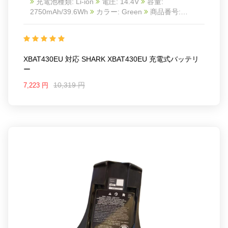
充電池種類: Li-ion
電圧: 14.4V
容量:
2750mAh/39.6Wh
カラー: Green
商品番号:
2605BA0540C_Oth
互換 SHARK XBAT430EU
互
換品番: XBAT430EU
対応ラッ モデル: For SHARK
XBAT430EU
XBAT430EU 対応 SHARK XBAT430EU 充電式バッテリ
ー
10,319 円
7,223 円