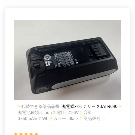
代替できる部品品番:
充電式バッテリー XBATR640
充電池種類: Li-ion
電圧: 21.6V
容量:
3750mAh/81Wh
カラー: Black
商品番号:
25KK1178S_Oth
互換 Shark XBATR640 3750mAh
互換品番: XBATR640
対応ラッ モデル: For Shark