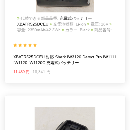
代替できる部品品番:
充電式バッテリー
XBATR525DCEU
充電池種類: Li-ion
電圧: 18V
容量: 2350mAh/42.3Wh
カラー: Black
商品番号:
25KK1256S_Oth
互換 Shark IW3120 Detect Pro
IW1111 IW1120 IW1120C
互換品番:
XBATR525DCEU
対応ラッ モデル: For Shark
IW3120 Detect Pro IW1111 IW1120 IW1120C
XBATR525DCEU 対応 Shark IW3120 Detect Pro IW1111
IW1120 IW1120C 充電式バッテリー
16,341 円
11,439 円