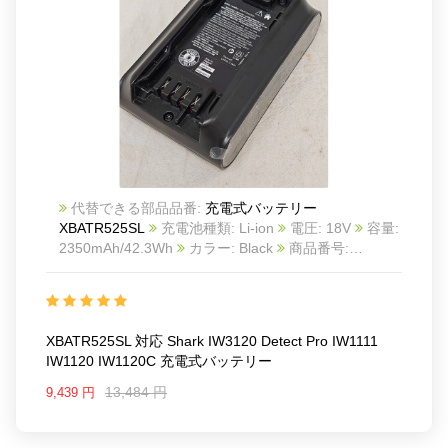
代替できる部品品番:
充電式バッテリー
XBATR525SL
充電池種類: Li-ion
電圧: 18V
容量:
2350mAh/42.3Wh
カラー: Black
商品番号:
25KK1254S_Oth
互換 Shark IW3120 Detect Pro
IW1111 IW1120 IW1120C
互換品番: XBATR525SL
XBATR525SLEU
対応ラッ モデル: For Shark
XBATR525
XBATR525SL 対応 Shark IW3120 Detect Pro IW1111
Shark IW3120 Detect Pro IW1111 IW1120 IW1120C
IW1120 IW1120C 充電式バッテリー
13,484 円
9,439 円