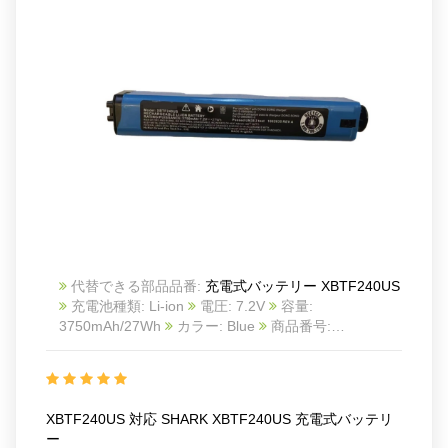
代替できる部品品番:
充電式バッテリー XBTF240US
充電池種類: Li-ion
電圧: 7.2V
容量:
3750mAh/27Wh
カラー: Blue
商品番号:
2605BA0539C_Oth
互換 SHARK XBTF240US
互
換品番: XBTF240US
対応ラッ モデル: For SHARK
XBTF240US
XBTF240US 対応 SHARK XBTF240US 充電式バッテリ
ー