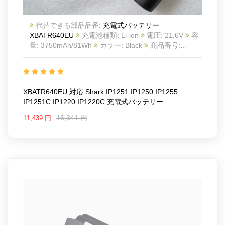
代替できる部品品番:
充電式バッテリー
XBATR640EU
充電池種類: Li-ion
電圧: 21.6V
容
量: 3750mAh/81Wh
カラー: Black
商品番号:
24KK67S4_1_Oth
互換 Shark IP1251 IP1250
IP1255 IP1251C IP1220 IP1220C
互換品番:
XBATR640EU XBATR640US
対応ラッ モデル: For
Shark IP1251 IP1250 IP1255 IP1251C IP1220
XBATR640EU 対応 Shark IP1251 IP1250 IP1255
IP1220C
IP1251C IP1220 IP1220C 充電式バッテリー
There are scratches on the battery surface due to
improper storage
16,341 円
11,439 円