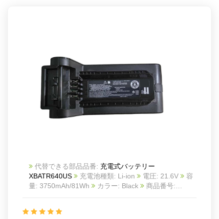
代替できる部品品番:
充電式バッテリー
XBATR640US
充電池種類: Li-ion
電圧: 21.6V
容
量: 3750mAh/81Wh
カラー: Black
商品番号:
24KK67S4_Oth
互換 Shark ninja
互換品番:
XBATR640US XBATR640EU
対応ラッ モデル: For
Shark IP1251 IP1250 IP1255 IP1251C IP1220