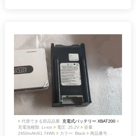
AV753R31US AV753X01US AV9112S1US
AV9113S1US
AV911S AV970 AV970GV1US AV970GVRUS
QR1000S QR1000SB QR1000SG QR1000SW
QR1100S1US QR1100SRUS QR1G00S1US
QR1G00SRUS
QR1W00S1US QR1W00SRUS
RV1000 RV1000AE RV1000S RV1001 RV1001AE
RV1001AEC RV1001AECM RV1001AEES
RV1001AENP
RV1001AEVM RV1001AEWK RV1100S1CA
RV1100S1US
RV1100SRCA RV1100SRUS RV1100VRCA
RV1100VRUS
RV1101A1CA RV1101A1US RV1101ARCA
RV1101ARUS
RV2600WA RV2600WD RV2600WS RV2610WA
RV2610WD
RV700_N RV720_N RV725 RV725_N RV750_N
RV750CA RV750R00US RV750R01US RV750R31US
代替できる部品品番:
充電式バッテリー XBAT200
RV754 RV754X01US RV761 RV761_N
充電池種類: Li-ion
電圧: 25.2V
容量:
RV761C RV761CA RV761NP RV761R00US
2450mAh/61.74Wh
カラー: Black
商品番号:
RV761R01CA RV761R01US RV761R31CA