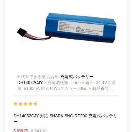
代替できる部品品番:
充電式バッテリー
DH14052CJY
充電池種類: Li-ion
電圧: 14.4V
容
量: 5100mAh/73.44Wh
カラー: Blue
商品番号:
2511BA0203C_Oth
互換 SHARK SNC-RZ200
互換
品番: DH14052CJY
対応ラッ モデル: For SHARK
SNC-RZ200
DH14052CJY 対応 SHARK SNC-RZ200 充電式バッテリ
ー
8,341 円
5,839 円