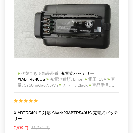
代替できる部品品番:
充電式バッテリー
XIABTR540US
充電池種類: Li-ion
電圧: 18V
容
量: 3750mAh/67.5Wh
カラー: Black
商品番号:
25KK1662S_Oth
互換 Shark XIABTR540US
互換
品番: XIABTR540US
対応ラッ モデル: For Shark
XIABTR540US
XIABTR540US 対応 Shark XIABTR540US 充電式バッテ
リー
11,341 円
7,939 円