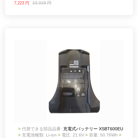
10,319 円
7,223 円
代替できる部品品番:
充電式バッテリー XSBT600EU
充電池種類: Li-ion
電圧: 21.6V
容量: 50.76Wh