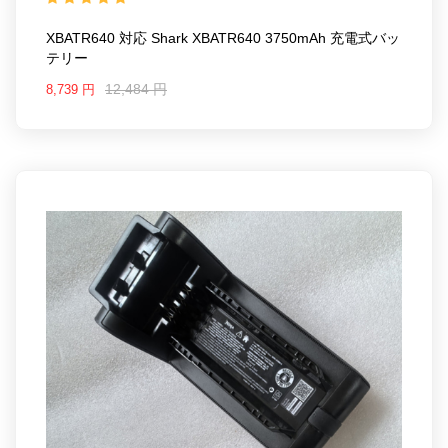
XBATR640 3750mAh
Note : Not Compatible XBATR640US
XBATR640 対応 Shark XBATR640 3750mAh 充電式バッ
テリー
12,484 円
8,739 円