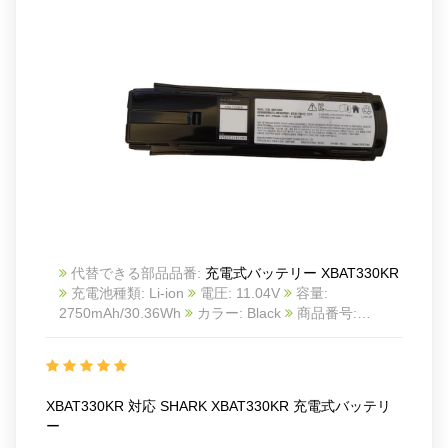
代替できる部品品番:
充電式バッテリー XBAT330KR
充電池種類: Li-ion
電圧: 11.04V
容量:
2750mAh/30.36Wh
カラー: Black
商品番号:
2605BA0537C_Oth
互換 SHARK XBAT330KR
互
換品番: XBAT330KR
対応ラッ モデル: For SHARK
XBAT330KR
XBAT330KR 対応 SHARK XBAT330KR 充電式バッテリ
ー