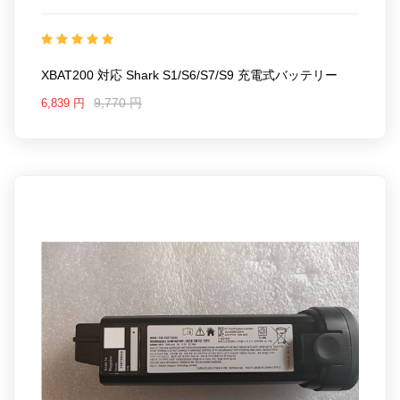
25KK1466S_Oth
互換 Shark S1/S6/S7/S9
互換品
RV761R31US
番: XBAT200 XBAT200AS
対応ラッ モデル: For
RV763 RV763X01US RV765 RV765X01US
Shark S1/S6/S7/S9
RV771 RV771R00US RV771R01US RV771R31US
Shark ION Rocket IONFlex 2X ION F80 X40 IR100C
RV772 RV772X01US
XBAT200 対応 Shark S1/S6/S7/S9 充電式バッテリー
Shark ION Rocket, IONFlex, and IONFlex 2X Cordless
RV850 RV850BRN RV850C RV850W RV850WV
Vacuums (XBAT200)
9,770 円
6,839 円
RV851WV RV852WVC RV852WVQBL RV852WVQBR
RV852WVQPL RV852WVQPR RV852WVQRG RV871
RV871C RV871R RV871RC RV9113A1US RV910S
RV911AE RV9122S1US RV9123S1US RV912S
RV915S
RV990 RV991
UR1000SR UR1005AE UR1005SR UR1100S1US
UR1100SRUS UR1105A1US UR1105ARUS
UR1110A1CA
UR1110ARCA
RV9153S1US RV1500ZXUS RV2360AE RV2360S
RV2400WD RV2400WS RV240BLXUS RV2402WD
RV2402WXUS RV2410WD RV2502AE RV2502AECA
RV2511AECA RV2610WACA RV2610WDCA
RV2620WD
RV9106WXUS RV9116ZXUS RV9126WXUS
RV9156WXUS