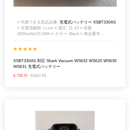
RV9905VXUS RV9915VXUS
UR1505WXUS UR2350AE UR2360S UR2450WD
UR2500SR UR755 UR755X01US
代替できる部品品番:
充電式バッテリー XSBT330AS
充電池種類: Li-ion
電圧: 11.1V
容量:
3000mAh/33.3Wh
カラー: Black
商品番号:
25KK1448S_Oth
互換 Shark Vacuum WS632
WS620 WS630 WS631
互換品番: XSBT330AS
XSBT330EU
対応ラッ モデル: For Shark Vacuum
WS632 WS620 WS630 WS631
XSBT330AS 対応 Shark Vacuum WS632 WS620 WS630
WS631 充電式バッテリー
9,627 円
6,739 円