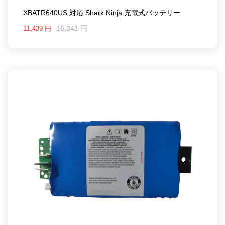
IP1220C
XBATR640US 対応 Shark Ninja 充電式バッテリー
"There are scratches on the battery surface due to
improper storage"
16,341 円
11,439 円