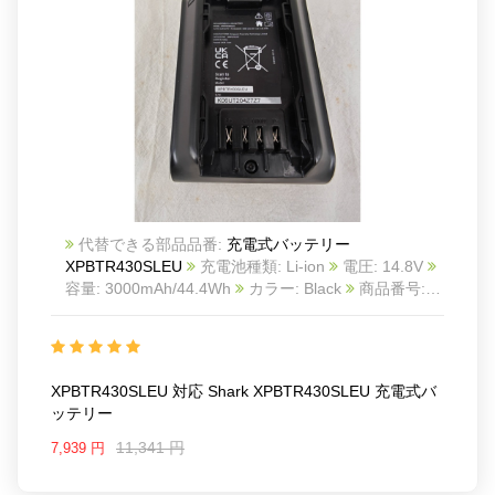
代替できる部品品番:
充電式バッテリー
XPBTR430SLEU
充電池種類: Li-ion
電圧: 14.8V
容量: 3000mAh/44.4Wh
カラー: Black
商品番号:
25KK1258S_Oth
互換 Shark XPBTR430SLEU
互
換品番: XPBTR430SLEU
対応ラッ モデル: For
Shark XPBTR430SLEU
XPBTR430SLEU 対応 Shark XPBTR430SLEU 充電式バ
ッテリー
11,341 円
7,939 円