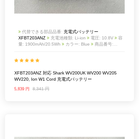
代替できる部品品番:
充電式バッテリー
XFBT203ANZ
充電池種類: Li-ion
電圧: 10.8V
容
量: 1900mAh/20.5Wh
カラー: Blue
商品番号:
25KK1663S_Oth
互換 Shark WV200UK WV200
WV205 WV220, ion W1 Cord
互換品番:
XFBT203ANZ
対応ラッ モデル: For Shark
WV200UK WV200 WV205 WV220, ion W1 Cord
XFBT203ANZ 対応 Shark WV200UK WV200 WV205
WV220, Ion W1 Cord 充電式バッテリー
8,341 円
5,839 円