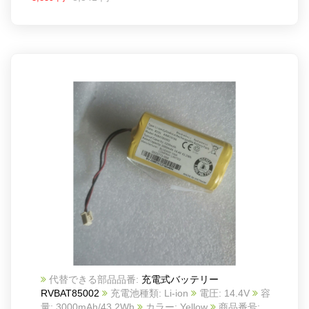
代替できる部品品番:
充電式バッテリー
RVBAT85002
充電池種類: Li-ion
電圧: 14.4V
容
量: 3000mAh/43.2Wh
カラー: Yellow
商品番号: