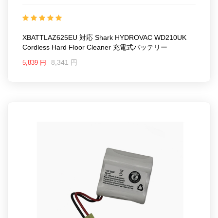
25KK1640S_Oth
互換 Shark HYDROVAC WD210UK
Cordless Hard Floor Cleaner
互換品番:
XBATTLAZ625EU
対応ラッ モデル: For Shark
HYDROVAC WD210UK Cordless Hard Floor Cleaner
XBATTLAZ625EU 対応 Shark HYDROVAC WD210UK
Cordless Hard Floor Cleaner 充電式バッテリー
8,341 円
5,839 円