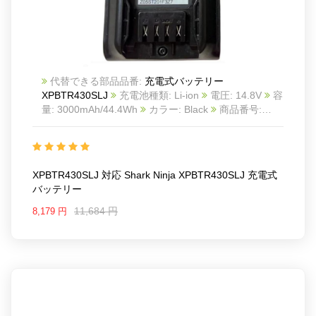
代替できる部品品番:
充電式バッテリー
XPBTR430SLJ
充電池種類: Li-ion
電圧: 14.8V
容
量: 3000mAh/44.4Wh
カラー: Black
商品番号:
2605BA0531C_Oth
互換 Shark Ninja XPBTR430SLJ
互換品番: XPBTR430SLJ
対応ラッ モデル: For
Shark Ninja XPBTR430SLJ
XPBTR430SLJ 対応 Shark Ninja XPBTR430SLJ 充電式
バッテリー
11,684 円
8,179 円