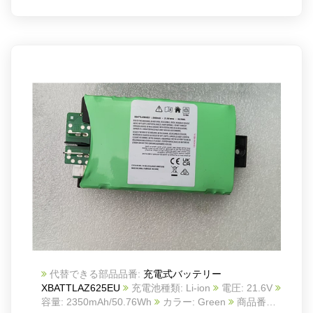
代替できる部品品番:
充電式バッテリー
XBATTLAZ625EU
充電池種類: Li-ion
電圧: 21.6V
容量: 2350mAh/50.76Wh
カラー: Green
商品番号: