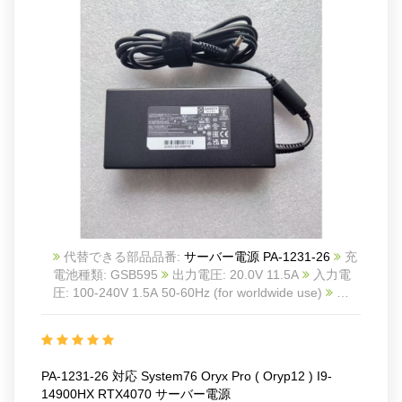
代替できる部品品番:
サーバー電源 PA-1231-26
充
電池種類: GSB595
出力電圧: 20.0V 11.5A
入力電
圧: 100-240V 1.5A 50-60Hz (for worldwide use)
カ
ラー: Black
商品番号: CHI17216_Altri
互換
System76 Oryx Pro ( oryp12 ) I9-14900HX RTX4070
互換品番: PA-1231-26
対応ラッ モデル: For
System76 Oryx Pro ( oryp12 ) I9-14900HX RTX4070
PA-1231-26 対応 System76 Oryx Pro ( Oryp12 ) I9-
MSI GS66 MS-16V3 Stealth 10UH-254US Gaming
14900HX RTX4070 サーバー電源
laptop. MSI Stealth GS66 GS75