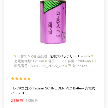
Chemistry: Lithium
Operating Temperature Range:
- 55 C to + 85 C
Brand: For Tadiran
Product Type:Electronic Battery
A high-performance, long-lasting power source
created for use in a range of applications is the TL-
2150 Lithium Thionyl Chloride Battery. The TL-2150
offers dependable and effective power for prolonged
periods of time, whether you require a battery for your
wireless data transmitter, alarm system, or utility
代替できる部品品番:
充電式バッテリー TL-5902
meter. This battery is perfect for usage in remote or
充電池種類: Lithium
電圧: 3.6V
容量: 1200mAh
difficult-to-reach areas because of its high energy
商品番号: ECN12989_2PCS_Oth
互換 Tadiran
density and low self-discharge rate, ensuring that your
SCHNEIDER PLC Battery
互換品番: TL-5902
対応
gadgets are always powered even when you??re not
ラッ モデル: Composition: Lithium
there. The TL-2150 is a flexible and practical option
Voltage: 3.6V
for a variety of applications because to its broad
Capacity: 1200mAh
working temperature range and prolonged shelf life.
TL-5902 対応 Tadiran SCHNEIDER PLC Battery 充電式
Dimensions: 14.5MM X 25.2MM (LS14250)
バッテリー
Model number: TL-5902
(14250, 1/2AA, TL5902T 439 1006 ND 4391006ND
4,056 円
2,839 円
439-1006 TL-5101, TL-5151, TL-2150, TL-4902)