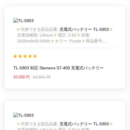
代替できる部品品番:
充電式バッテリー TL-5903
充電池種類: Lithium
電圧: 3.6V
容量:
2400mAh/8.64Wh
カラー: Purple
商品番号:
ECN13025_Oth
互換 Siemens S7-400
互換品番:
TL-5903
対応ラッ モデル: For TADIRAN TL-4903
LS14500 PLC
For Siemens Simatics S7-400 battery
TL-5903 対応 Siemens S7-400 充電式バッテリー
For Tadiran SL-360 battery
Battery without Solder Tabs
14,341 円
10,039 円
代替できる部品品番:
充電式バッテリー TL-5903
充電池種類: Lithium
電圧: 3.6V
容量: