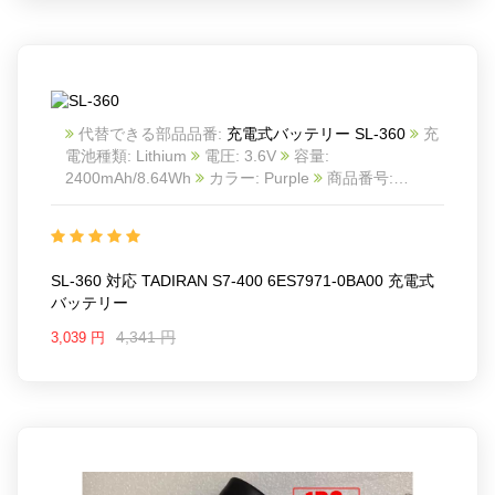
代替できる部品品番:
充電式バッテリー SL-360
充
電池種類: Lithium
電圧: 3.6V
容量:
2400mAh/8.64Wh
カラー: Purple
商品番号:
24KK66T4_A_Oth
互換 TADIRAN S7-400 6ES7971-
0BA00
互換品番: SL-360
対応ラッ モデル: For
TADIRAN S7-400 6ES7971-0BA00
Battery with Solder Tabs
SL-360 対応 TADIRAN S7-400 6ES7971-0BA00 充電式
バッテリー
4,341 円
3,039 円