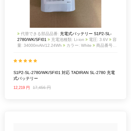
代替できる部品品番:
充電式バッテリー S1P2-SL-
2780/WK/SFI01
充電池種類: Li-ion
電圧: 3.6V
容
量: 34000mAh/12.24Wh
カラー: White
商品番号:
24KK1010T_Oth
互換 TADIRAN SL-2780
互換品
番: S1P2-SL-2780/WK/SFI01
対応ラッ モデル: For
TADIRAN SL-2780
S1P2-SL-2780/WK/SFI01 対応 TADIRAN SL-2780 充電
式バッテリー
17,456 円
12,219 円