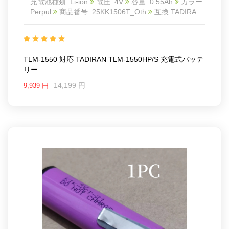
充電池種類: Li-ion
電圧: 4V
容量: 0.55Ah
カラー:
Perpul
商品番号: 25KK1506T_Oth
互換 TADIRAN
TLM-1550HP/S
互換品番: TLM-1550
対応ラッ モ
デル: For TADIRAN TLM-1550HP/T
Package Included:
1pc Battery
TLM-1550 対応 TADIRAN TLM-1550HP/S 充電式バッテ
リー
14,199 円
9,939 円