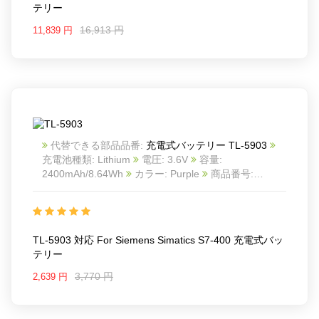
テリー
Battery with Solder Tabs
16,913 円
11,839 円
代替できる部品品番:
充電式バッテリー TL-5903
充電池種類: Lithium
電圧: 3.6V
容量:
2400mAh/8.64Wh
カラー: Purple
商品番号:
ECN13026_Oth
互換 For Siemens Simatics S7-400
互換品番: TL-5903
対応ラッ モデル: For TADIRAN
TL-4903 LS14500 PLC
For Siemens Simatics S7-400 battery
TL-5903 対応 For Siemens Simatics S7-400 充電式バッ
For Tadiran SL-360 battery
テリー
Battery with Solder Tabs
3,770 円
2,639 円