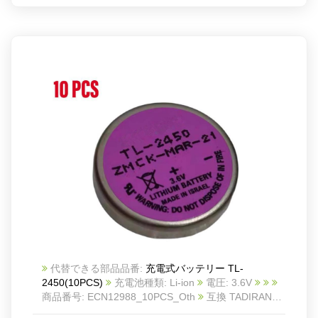
A 3.6 volt "1/2 AA" size lithium battery (non-
rechargeable) used in many applications such as
alarm/security
systems,computer/memory backup, GPS, electonic
equipment etc.
Package Included:
2x TL-5902 Batteries
代替できる部品品番:
充電式バッテリー TL-
2450(10PCS)
充電池種類: Li-ion
電圧: 3.6V
商品番号: ECN12988_10PCS_Oth
互換 TADIRAN
TL-5186 CMOS
互換品番: TL-2450(10PCS)
対応