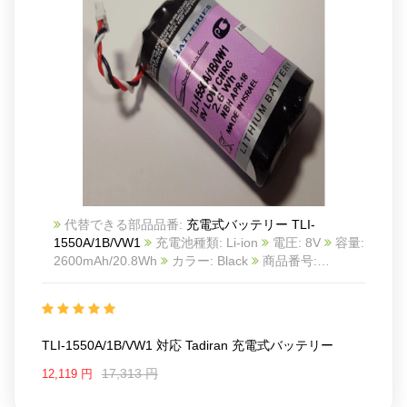
代替できる部品品番:
充電式バッテリー TLI-
1550A/1B/VW1
充電池種類: Li-ion
電圧: 8V
容量:
2600mAh/20.8Wh
カラー: Black
商品番号:
24KK73T5_Oth
互換 Tadiran
互換品番: TLI-
1550A/1B/VW1
対応ラッ モデル: For Tadiran
TLI-1550A/1B/VW1 対応 Tadiran 充電式バッテリー
17,313 円
12,119 円