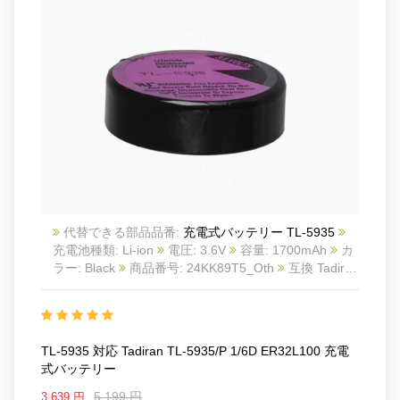
代替できる部品品番:
充電式バッテリー TL-5935
充電池種類: Li-ion
電圧: 3.6V
容量: 1700mAh
カ
ラー: Black
商品番号: 24KK89T5_Oth
互換 Tadiran
TL-5935/P 1/6D ER32L100
互換品番: TL-5935
対
応ラッ モデル: For Tadiran TL-5935/P 1/6D
ER32L100
TL-5935 対応 Tadiran TL-5935/P 1/6D ER32L100 充電
式バッテリー
5,199 円
3,639 円