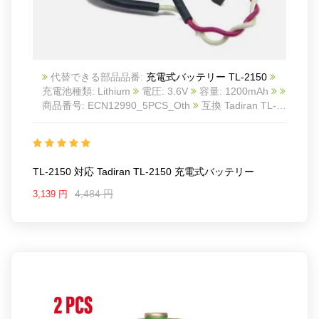
created for use in a range of applications is the TL-
2150 Lithium Thionyl Chloride Battery. The TL-2150
offers dependable and effective power for prolonged
periods of time, whether you require a battery for your
wireless data transmitter, alarm system, or utility
代替できる部品品番:
充電式バッテリー TL-2150
meter. This battery is perfect for usage in remote or
充電池種類: Lithium
電圧: 3.6V
容量: 1200mAh
difficult-to-reach areas because of its high energy
商品番号: ECN12990_5PCS_Oth
互換 Tadiran TL-
density and low self-discharge rate, ensuring that your
2150
互換品番: TL-2150
対応ラッ モデル:
gadgets are always powered even when you??re not
Replaces battery: Rechargeable/Non-Rechargeable:
there. The TL-2150 is a flexible and practical option
Non-Rechargeable
for a variety of applications because to its broad
Battery Size: 1/2AA
working temperature range and prolonged shelf life.
TL-2150 対応 Tadiran TL-2150 充電式バッテリー
Output Voltage: 3.6 V
Capacity: 1200 mAh
4,484 円
3,139 円
Package Included:
5pcs TL-2150 battery
Battery Chemistry:Lithium Thionyl Chloride (LiSOCl2)
Termination Style: Button Top (Extending)
Length: 25 mm
Width: 14.5 mm
Minimum Operating Temperature: - 55 C
Maximum Operating Temperature: + 85 C
Application: UL Component Recognition