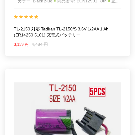
カラー: Black plug
商品番号: ECN12991_Oth
互換
Tadiran TL-2150/S 3.6V 1/2AA 1 Ah (ER14250 5101)
互換品番: TL-2150
対応ラッ モデル: Replaces
battery: Rechargeable/Non-Rechargeable: Non-
Rechargeable
TL-2150 対応 Tadiran TL-2150/S 3.6V 1/2AA 1 Ah
Battery Size: 1/2AA
(ER14250 5101) 充電式バッテリー
Output Voltage: 3.6 V
Capacity: 1200 mAh
4,484 円
3,139 円
Package Included:
1pc TL-2150 battery
Battery Chemistry:Lithium Thionyl Chloride (LiSOCl2)
Termination Style: Button Top (Extending)
Length: 25 mm
Width: 14.5 mm
Minimum Operating Temperature: - 55 C
Maximum Operating Temperature: + 85 C
Application: UL Component Recognition
Chemistry: Lithium
Operating Temperature Range:
- 55 C to + 85 C
Brand: For Tadiran
Product Type:Electronic Battery
A high-performance, long-lasting power source