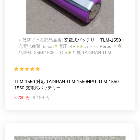
代替できる部品品番:
充電式バッテリー TLM-1550
充電池種類: Li-ion
電圧: 4V
カラー: Perpul
商
品番号: 25KK1505T_Oth
互換 TADIRAN TLM-
1550HP/T TLM-1550 1550
互換品番: TLM-1550
対応ラッ モデル: For TADIRAN TLM-1550HP/T TLM-
1550 1550
Package Included:
TLM-1550 対応 TADIRAN TLM-1550HP/T TLM-1550
1pc Battery
1550 充電式バッテリー
8,199 円
5,739 円