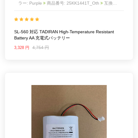
ラー: Purple
商品番号: 25KK1441T_Oth
互換
TADIRAN High-temperature Resistant Battery AA
互
換品番: SL-560
対応ラッ モデル: For Disposable
battery Number of battery cells 1
SL-560 対応 TADIRAN High-Temperature Resistant
Battery AA 充電式バッテリー
4,754 円
3,328 円