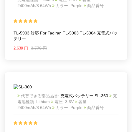
2400mAh/8.64Wh
カラー: Purple
商品番号:
24KK66T3_Oth
互換 For Tadiran TL-5903 TL-5904
互換品番: TL-5903 TL-5904
対応ラッ モデル: For
Siemens Simatics S7-400 battery
For Tadiran SL-360 battery
TL-5903 対応 For Tadiran TL-5903 TL-5904 充電式バッ
Battery without Solder Tabs
テリー
3,770 円
2,639 円
代替できる部品品番:
充電式バッテリー SL-360
充
電池種類: Lithium
電圧: 3.6V
容量:
2400mAh/8.64Wh
カラー: Purple
商品番号:
24KK66T5_Oth
互換 TADIRAN S7-400 6ES7971-
0BA00
互換品番: SL-360
対応ラッ モデル: For
TADIRAN S7-400 6ES7971-0BA00
Battery with Brown Connector