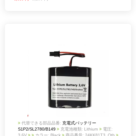
代替できる部品品番:
充電式バッテリー
S1P2/SL2780/B149
充電池種類: Lithium
電圧:
3.6V
カラー: Black
商品番号: 24KK81T3_Oth