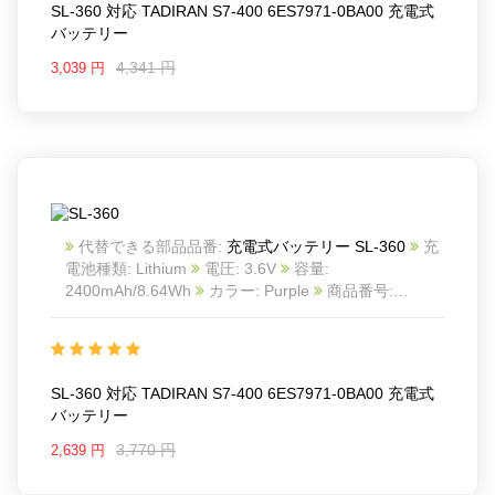
SL-360 対応 TADIRAN S7-400 6ES7971-0BA00 充電式
バッテリー
4,341 円
3,039 円
代替できる部品品番:
充電式バッテリー SL-360
充
電池種類: Lithium
電圧: 3.6V
容量:
2400mAh/8.64Wh
カラー: Purple
商品番号:
24KK66T4_B_Oth
互換 TADIRAN S7-400 6ES7971-
0BA00
互換品番: SL-360
対応ラッ モデル: For
TADIRAN S7-400 6ES7971-0BA00
Battery without Solder Tabs
SL-360 対応 TADIRAN S7-400 6ES7971-0BA00 充電式
バッテリー
3,770 円
2,639 円