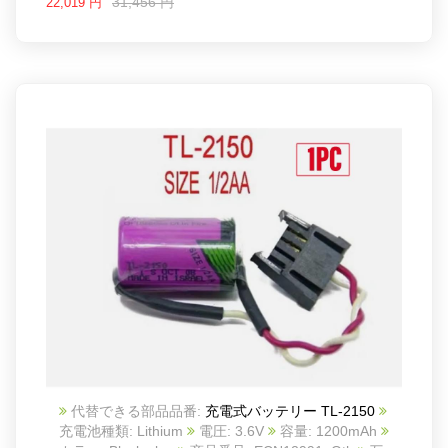
31,456 円
22,019 円
代替できる部品品番:
充電式バッテリー TL-2150
充電池種類: Lithium
電圧: 3.6V
容量: 1200mAh