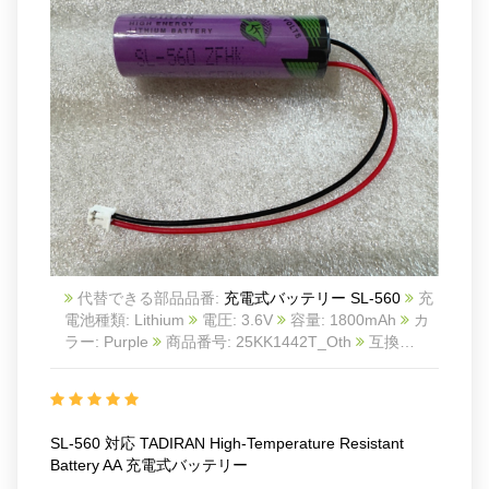
代替できる部品品番:
充電式バッテリー SL-560
充
電池種類: Lithium
電圧: 3.6V
容量: 1800mAh
カ
ラー: Purple
商品番号: 25KK1442T_Oth
互換
TADIRAN High-temperature Resistant Battery AA
互
換品番: SL-560
対応ラッ モデル: For Disposable
battery Number of battery cells 1
SL-560 対応 TADIRAN High-Temperature Resistant
Battery AA 充電式バッテリー