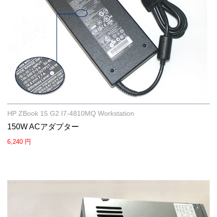
HP ZBook 15 G2 I7-4810MQ Workstation
150W ACアダプター
6,240 円