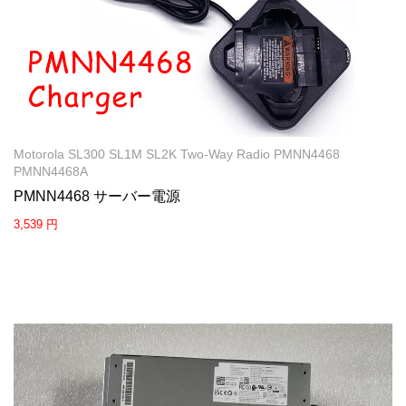
Motorola SL300 SL1M SL2K Two-Way Radio PMNN4468
PMNN4468A
PMNN4468 サーバー電源
3,539 円