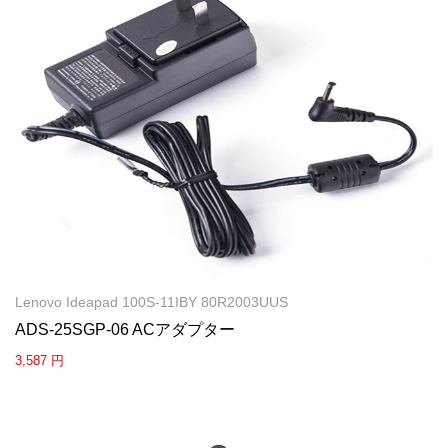
Lenovo Ideapad 100S-11IBY 80R2003UUS
ADS-25SGP-06 ACアダプター
3,587 円