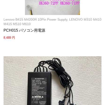
Lenovo B415 M4200R 10Pin Power Supply, LENOVO M310 M410
M415 M510 M610
PCH015 パソコン用電源
8,489 円