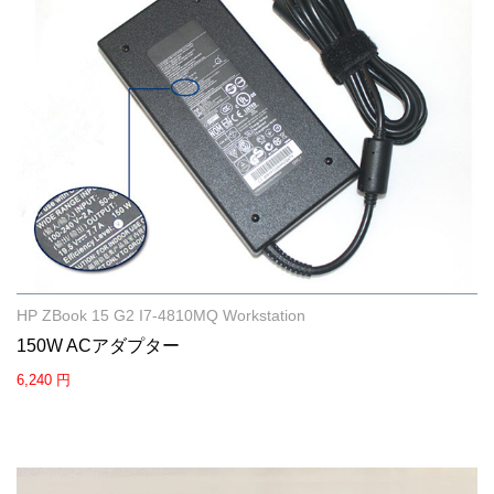
HP ZBook 15 G2 I7-4810MQ Workstation
150W ACアダプター
6,240 円