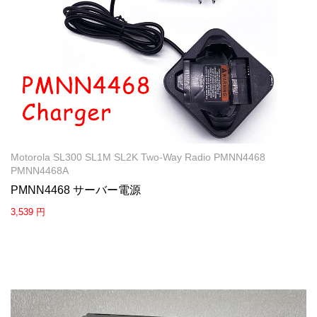
Motorola SL300 SL1M SL2K Two-Way Radio PMNN4468
PMNN4468A
PMNN4468 サーバー電源
3,539 円