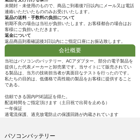
未開封・未使用のもので、商品ご到着後7日以内にメール又は電話
連絡いただいたもののみお受けいたします。
返品の送料・手数料の負担について
初期不良の場合は当社が負担いたします。お客様都合の場合はお
客様にご負担いただきます。
返金について
返品商品到着確認後3日以内にご指定口座にお振込致します。
会社概要
当社はパソコンのバッテリー、ACアダプター、部分の電子製品を
提供した代表メーカーと卸売業です。当サイトにて販売されてい
る製品は、当方の技術担当者が真面目なテストを行ったのです。
私たちの目的は、低価格で高性能の製品をお客様に提供すること
である。
信頼できる国内PSE認証を得た。
配送時間をご指定頂けます（土日祝で出荷を止める）
一年保証
過電流保護、過充放電防止の保護回路が内蔵されています
パソコンバッテリー