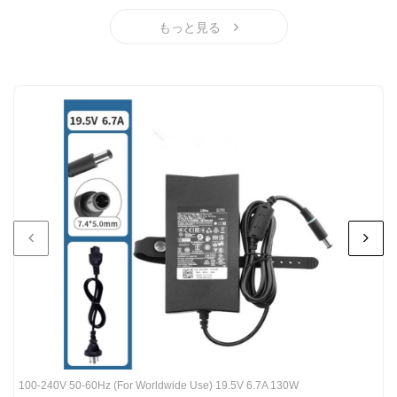
もっと見る
100-240V 50-60Hz (for Worldwide Use) 19.5V 6.7A 130W