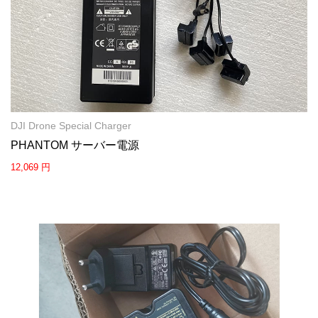
DJI Drone Special Charger
PHANTOM サーバー電源
12,069 円