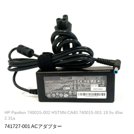
HP Pavilion 740015-002 HSTNN-CA40 740015-001 19.5v 45w
2.31a
741727-001 ACアダプター