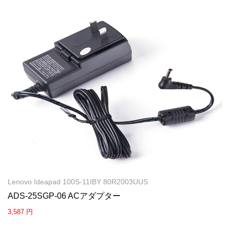
Lenovo Ideapad 100S-11IBY 80R2003UUS
ADS-25SGP-06 ACアダプター
3,587 円