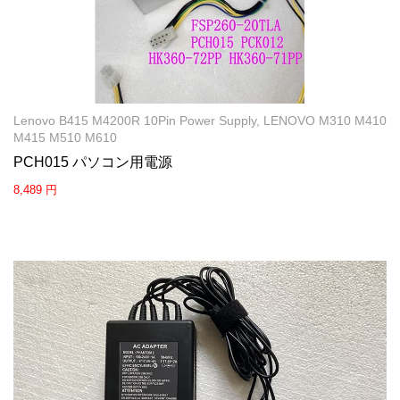
Lenovo B415 M4200R 10Pin Power Supply, LENOVO M310 M410
M415 M510 M610
PCH015 パソコン用電源
8,489 円