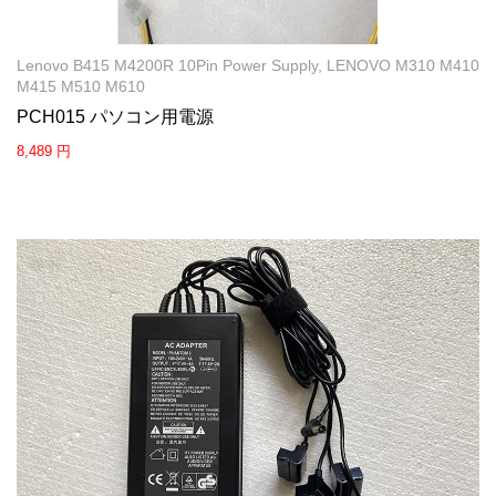
Lenovo B415 M4200R 10Pin Power Supply, LENOVO M310 M410
M415 M510 M610
PCH015 パソコン用電源
8,489 円