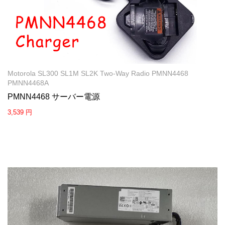
Motorola SL300 SL1M SL2K Two-Way Radio PMNN4468
PMNN4468A
PMNN4468 サーバー電源
3,539 円