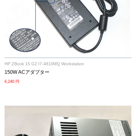
HP ZBook 15 G2 I7-4810MQ Workstation
150W ACアダプター
6,240 円