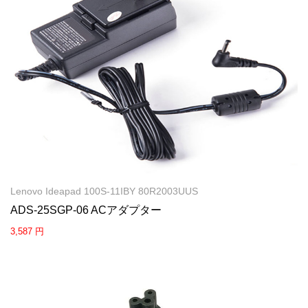
Lenovo Ideapad 100S-11IBY 80R2003UUS
ADS-25SGP-06 ACアダプター
3,587 円