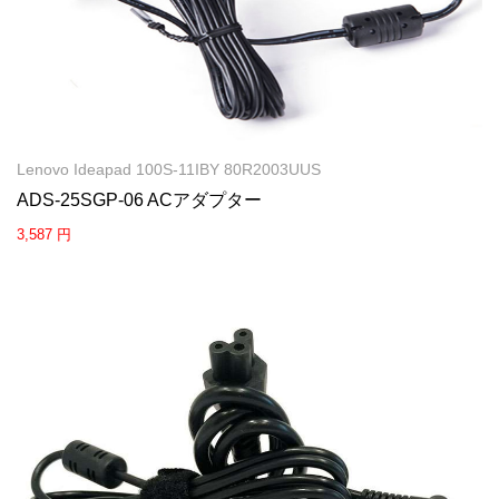
Lenovo Ideapad 100S-11IBY 80R2003UUS
ADS-25SGP-06 ACアダプター
3,587 円