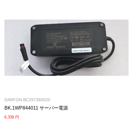
Alero (GP50) / Avenger (GA531/GA541) / Buzzaround XL-
EX 3-Wheel (GB118) / Buzzaround XL-EX 4-Wheel (GB148)
/ Compass (GP600) / Compass TRO (GP615SS/GP615CC)
DARFON BC297360020
BK.1WP844011 サーバー電源
6,339 円