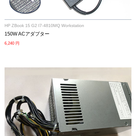
HP ZBook 15 G2 I7-4810MQ Workstation
150W ACアダプター
6,240 円