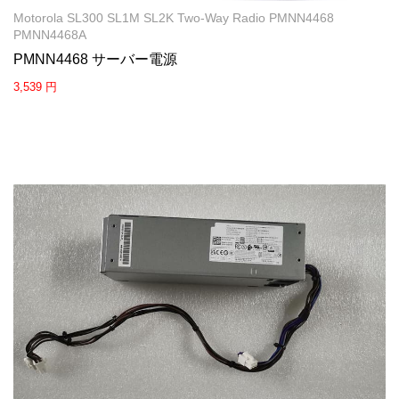
Motorola SL300 SL1M SL2K Two-Way Radio PMNN4468
PMNN4468A
PMNN4468 サーバー電源
3,539 円