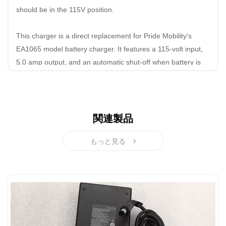
should be in the 115V position.
This charger is a direct replacement for Pride Mobility's
EA1065 model battery charger. It features a 115-volt input,
5.0 amp output, and an automatic shut-off when battery is
charged. It also includes a 10 amp GMA fuse and an IEC
power cord.
Compatible with the following makes/models:
関連製品
ActiveCare Medical Catalina / Intrepid / Intrepid P22 /
もっと見る
Medalist / Medalist 450 / Medalist P22 / Osprey 4410 / Pilot
2310 / Pilot 2410 / Prowler 3310 / Prowler 3410 / Renegade
/ Renegade P24 / Wildcat / Wildcat 450
Amigo Mobility Fiesta IV-12 (780000) / Mobility Fiesta SE
(790000) / Mobility Grand Tour Transport (390000)
Balder F290 / Finesse / Junior / Liberty