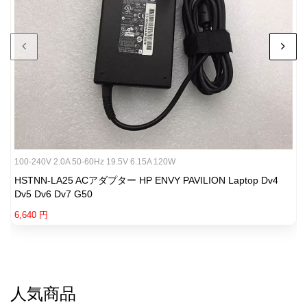
Bruno Catalina 46 / Cub 30 / Cub 32 / Cub 35 / Cub
Pediatric / Firefighter 46 / Humvee 46 / Police 46 / PWC-
2300 / SuperCub 34 / SuperCub 44 / SuperCub 46 /
Thunder 37 / Typhoon C3
C.T.M. Homecare HS-570 / HS-580 / HS-686 / HS-730 / HS-
740 / HS-890 / HS-2850 / HS-5600 / HS-6200
Drive Medical Phoenix 3 (S35010) / Cirrus Plus EC Folding
Power Chair (CPN) / Cobra GT4 / Daytona 3
(S35005/S35006) / Daytona 3 GT (S35005GT/S35006GT) /
100-240V 2.0A 50-60Hz 19.5V 6.15A 120W
Daytona 4 (S45001/S45002) / Daytona 4 GT
HSTNN-LA25 ACアダプター HP ENVY PAVILION Laptop Dv4
(S45001GT/S45002GT) / Gladiator (G694) / Gladiator GT
Dv5 Dv6 Dv7 G50
(GT807/GT808) / Odyssey (S45200/S45300) / Stingray
6,640 円
Freerider FR168-3X / FR168-3XC / FR168-4SP /
FR510DXC / FR510DXP / FR510DXs2b / FR510DXX
Golden Compass HD (GP620SS/GP620CC) / Sport
(GP605SS/GP605CC) / Alante (GP201SS/GP201CC) /
人気商品
Alante HD (GP202SS/GP202CC) / Alante Sport (GP205) /