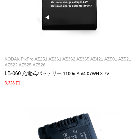
KODAK PixPro AZ251 AZ361 AZ362 AZ365 AZ421 AZ501 AZ521
AZ522 AZ525 AZ526
LB-060 充電式バッテリー
1100mAh/4.07WH 3.7V
3,328 円