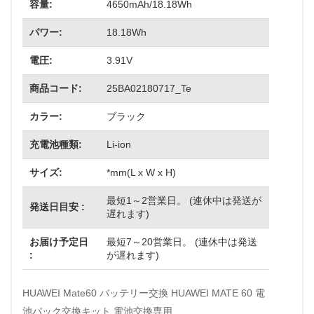
容量:
4650mAh/18.18Wh
パワー:
18.18Wh
電圧:
3.91V
商品コード:
25BA02180717_Te
カラー:
ブラック
充電池種類:
Li-ion
サイズ:
*mm(L x W x H)
最短1～2営業日。 (連休中は発送が
発送日目安 :
遅れます)
お届け予定日
最短7～20営業日。 (連休中は発送
:
が遅れます)
HUAWEI Mate60 バッテリー交換 HUAWEI MATE 60 電
池パック交換キット 電池交換専用