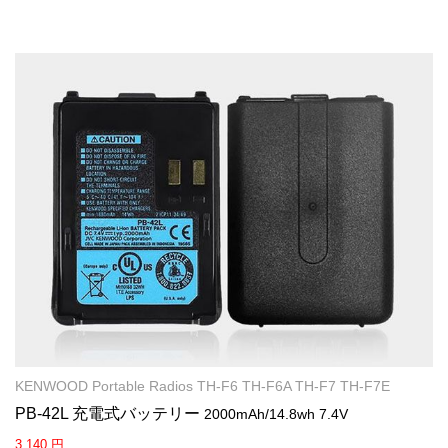
KENWOOD Portable Radios TH-F6 TH-F6A TH-F7 TH-F7E
PB-42L 充電式バッテリー
2000mAh/14.8wh 7.4V
3,140 円