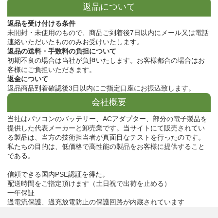
返品について
返品を受け付ける条件
未開封・未使用のもので、商品ご到着後7日以内にメール又は電話
連絡いただいたもののみお受けいたします。
返品の送料・手数料の負担について
初期不良の場合は当社が負担いたします。お客様都合の場合はお
客様にご負担いただきます。
返金について
返品商品到着確認後3日以内にご指定口座にお振込致します。
会社概要
当社はパソコンのバッテリー、ACアダプター、部分の電子製品を
提供した代表メーカーと卸売業です。当サイトにて販売されてい
る製品は、当方の技術担当者が真面目なテストを行ったのです。
私たちの目的は、低価格で高性能の製品をお客様に提供すること
である。
信頼できる国内PSE認証を得た。
配送時間をご指定頂けます（土日祝で出荷を止める）
一年保証
過電流保護、過充放電防止の保護回路が内蔵されています