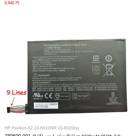
6,940 円
HP Pavilion X2 10-K010NR 10-K020ng