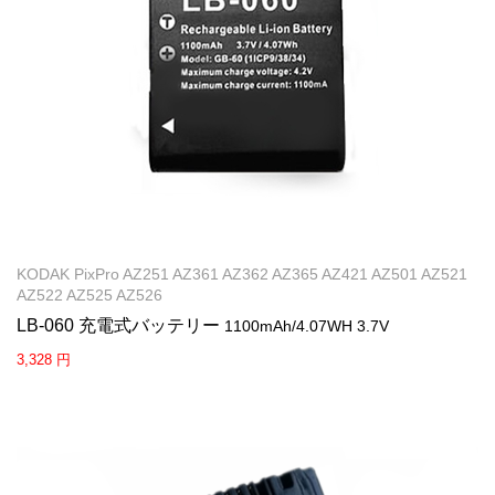
KODAK PixPro AZ251 AZ361 AZ362 AZ365 AZ421 AZ501 AZ521
AZ522 AZ525 AZ526
LB-060 充電式バッテリー
1100mAh/4.07WH 3.7V
3,328 円