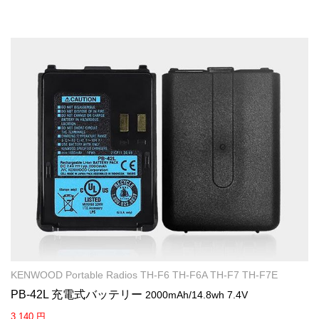
KENWOOD Portable Radios TH-F6 TH-F6A TH-F7 TH-F7E
PB-42L 充電式バッテリー
2000mAh/14.8wh 7.4V
3,140 円