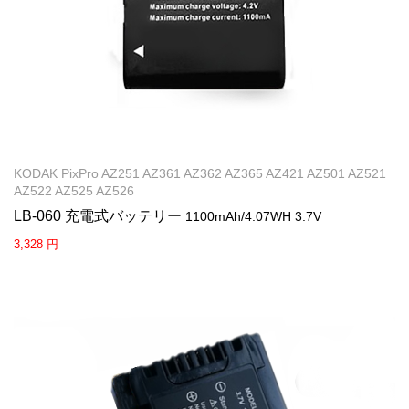
KODAK PixPro AZ251 AZ361 AZ362 AZ365 AZ421 AZ501 AZ521
AZ522 AZ525 AZ526
LB-060 充電式バッテリー
1100mAh/4.07WH 3.7V
3,328 円