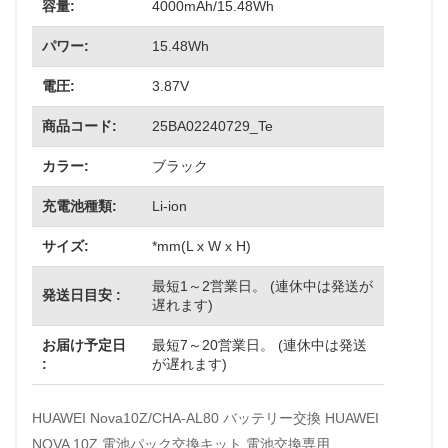
容量:
4000mAh/15.48Wh
パワー:
15.48Wh
電圧:
3.87V
商品コード:
25BA02240729_Te
カラー:
ブラック
充電池種類:
Li-ion
サイズ:
*mm(L x W x H)
最短1～2営業日。 (連休中は発送が
発送日目安 :
遅れます)
お届け予定日
最短7～20営業日。 (連休中は発送
:
が遅れます)
HUAWEI Nova10Z/CHA-AL80 バッテリー交換 HUAWEI
NOVA 10Z 電池パック交換キット 電池交換専用