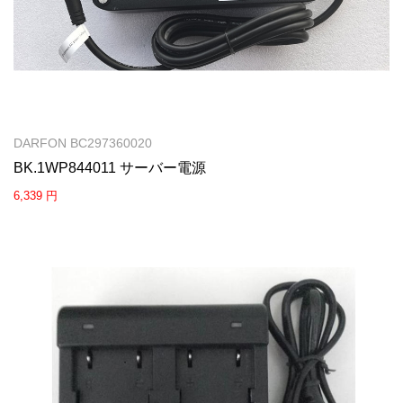
DARFON BC297360020
BK.1WP844011 サーバー電源
6,339 円