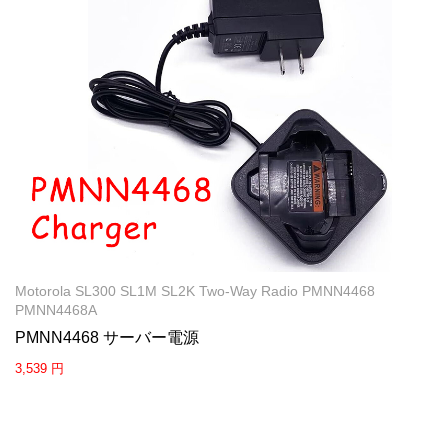
Motorola SL300 SL1M SL2K Two-Way Radio PMNN4468
PMNN4468A
PMNN4468 サーバー電源
3,539 円