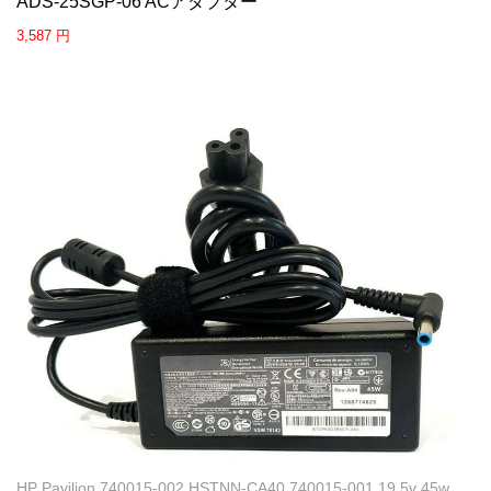
ADS-25SGP-06 ACアダプター
3,587 円
HP Pavilion 740015-002 HSTNN-CA40 740015-001 19.5v 45w