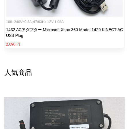
100- 240V~0.3A ,47/63Hz 12V 1.08A
1432 ACアダプター Microsoft Xbox 360 Model 1429 KINECT AC
USB Plug
2,898 円
人気商品