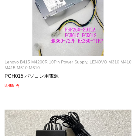
Lenovo B415 M4200R 10Pin Power Supply, LENOVO M310 M410
M415 M510 M610
PCH015 パソコン用電源
8,489 円