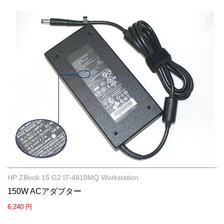
HP ZBook 15 G2 I7-4810MQ Workstation
150W ACアダプター
6,240 円