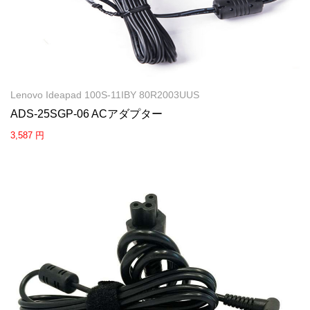
Lenovo Ideapad 100S-11IBY 80R2003UUS
ADS-25SGP-06 ACアダプター
3,587 円