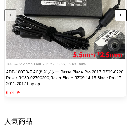
100-240V 2.5A 50-60Hz 19.5V 9.23A, 180W 180W
ADP-180TB-F ACアダプター Razer Blade Pro 2017 RZ09-0220
Razer RC30-02700200,Razer Blade RZ09 14 15 Blade Pro 17
2011-2017 Laptop
6,728 円
人気商品