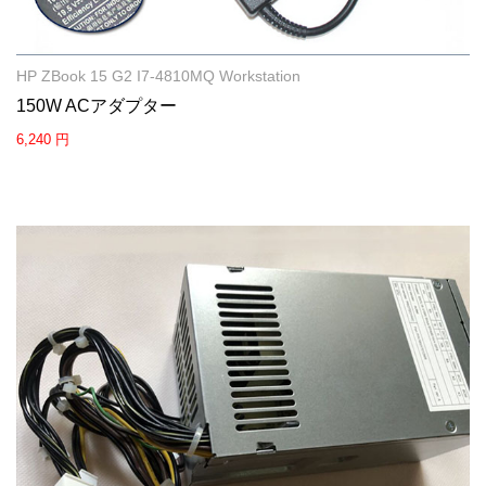
HP ZBook 15 G2 I7-4810MQ Workstation
150W ACアダプター
6,240 円