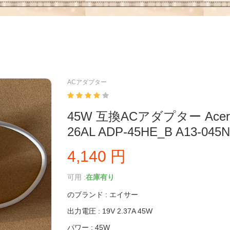
ACアダプター
45W 互換ACアダプター Acer P
26AL ADP-45HE_B A13-045
4,140 円
可用 :
在庫有り
のブランド : エイサー
出力電圧 : 19V 2.37A 45W
パワー : 45W