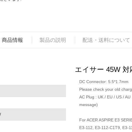
商品情報
製品の説明
配送・送料について
エイサー 45W 
DC Connector: 5.5*1.7mm
Please check your old charge
AC Plug : UK / EU / US / AU (
message)
W
For ACER ASPIRE E3 SERIE
E3-112, E3-112-C1T9, E3-1