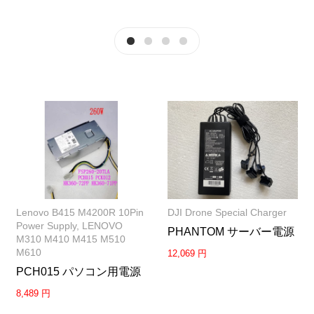
Lenovo B415 M4200R 10Pin
DJI Drone Special Charger
Power Supply, LENOVO
PHANTOM サーバー電源
M310 M410 M415 M510
M610
12,069 円
PCH015 パソコン用電源
8,489 円