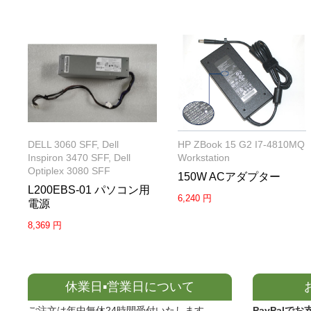
DELL 3060 SFF, Dell
HP ZBook 15 G2 I7-4810MQ
Inspiron 3470 SFF, Dell
Workstation
Optiplex 3080 SFF
150W ACアダプター
L200EBS-01 パソコン用
6,240 円
電源
8,369 円
休業日▪営業日について
ご注文は年中無休24時間受付いたします。
PayPalでお