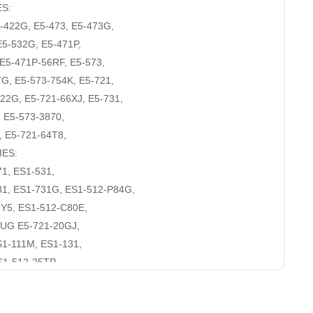
ES:
-422G, E5-473, E5-473G,
E5-532G, E5-471P,
E5-471P-56RF, E5-573,
G, E5-573-754K, E5-721,
22G, E5-721-66XJ, E5-731,
 E5-573-3870,
, E5-721-64T8,
IES:
71, ES1-531,
31, ES1-731G, ES1-512-P84G,
Y5, ES1-512-C80E,
2UG E5-721-20GJ,
S1-111M, ES1-131,
S1-512-25TP,
S1-411,
 ES1-711