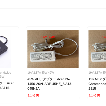
Acer C7 Chromebook C710
orldwide
19V 2.37A 45W 45W
19V 2.37A 4
35W
45W ACアダプター Acer PA-
19v ACアダ
ター Acer
1450-26AL ADP-45HE_B A13-
Chromeboo
J A715-
045N2A
2815
4,140 円
4,140 円