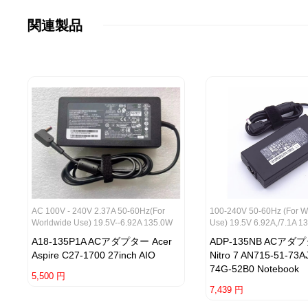
関連製品
AC 100V - 240V 2.37A 50-60Hz(for
100-240V 50-60Hz (for W
Worldwide Use) 19.5V--6.92A 135.0W
Use) 19.5V 6.92A,/7.1A 1
A18-135P1A ACアダプター Acer
ADP-135NB ACアダプ
Aspire C27-1700 27inch AIO
Nitro 7 AN715-51-73A
74G-52B0 Notebook
5,500 円
7,439 円