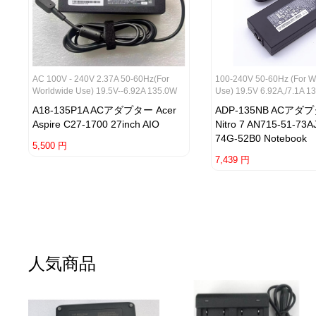
AC 100V - 240V 2.37A 50-60Hz(for
100-240V 50-60Hz (for W
Worldwide Use) 19.5V--6.92A 135.0W
Use) 19.5V 6.92A,/7.1A 1
A18-135P1A ACアダプター Acer
ADP-135NB ACアダプ
Aspire C27-1700 27inch AIO
Nitro 7 AN715-51-73A
74G-52B0 Notebook
5,500 円
7,439 円
人気商品