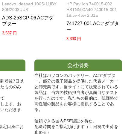
HP Pavilion 740015-002
Lenovo Ideapad 100S-11IBY
HSTNN-CA40 740015-001
80R2003UUS
19.5v 45w 2.31a
ADS-25SGP-06 ACアダ
741727-001 ACアダプタ
プター
ー
3,587 円
3,390 円
会社概要
当社はパソコンのバッテリー、ACアダプタ
到着後7日以
ー、部分の電子製品を提供した代表メーカー
いたもののみ
と卸売業です。当サイトにて販売されている
製品は、当方の技術担当者が真面目なテスト
いて
を行ったのです。私たちの目的は、低価格で
たします。お
高性能の製品をお客様に提供することであ
担いただきま
る。
信頼できる国内PSE認証を得た。
指定口座にお
配送時間をご指定頂けます（土日祝で出荷を
止める）