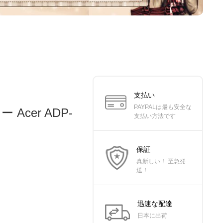
支払い
PAYPALは最も安全な
 Acer ADP-
支払い方法です
保証
真新しい！ 至急発
送！
迅速な配達
日本に出荷