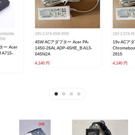
orldwide
19V 2.37A 45W 45W
19V 2.37A 4
35W
45W ACアダプター Acer PA-
19v ACアダ
ター Acer
1450-26AL ADP-45HE_B A13-
Chromeboo
J A715-
045N2A
2815
4,140 円
4,140 円