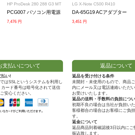
HP ProDesk 280 288 G3 MT
LG X-Note C500 R410
PCG007 パソコン用電源
DA-65G19 ACアダプター
7,476 円
3,451 円
お支払いについて
返品について
支払い!
返品を受け付ける条件
ではSSLというシステムを利用し
未開封・未使用のもので、商品ご
 カード番号は暗号化されて送信
内にメール又は電話連絡いただ
ご安心ください。
お受けいたします。
返品の送料・手数料の負担につ
初期不良の場合は当社が負担い
客様都合の場合はお客様にご負
す。
返金について
返品商品到着確認後3日以内にご
振込致します。