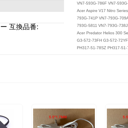
VN7-593G-786F VN7-593G
Acer Aspire V17 Nitro Se
793G-741P VN7-793G-709
ター 互換品番:
793G-5811 VN7-793G-738
Acer Predator Helios 300 
G3-572-73FH G3-572-72YF
PH317-51-78SZ PH317-51-