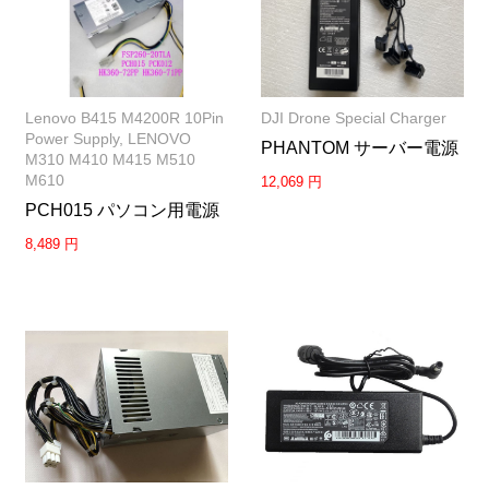
Lenovo B415 M4200R 10Pin
DJI Drone Special Charger
Power Supply, LENOVO
PHANTOM サーバー電源
M310 M410 M415 M510
M610
12,069 円
PCH015 パソコン用電源
8,489 円