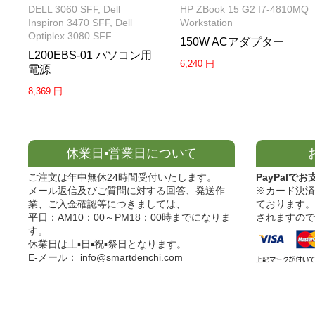
DELL 3060 SFF, Dell
HP ZBook 15 G2 I7-4810MQ
Inspiron 3470 SFF, Dell
Workstation
Optiplex 3080 SFF
150W ACアダプター
L200EBS-01 パソコン用
6,240 円
電源
8,369 円
休業日▪営業日について
ご注文は年中無休24時間受付いたします。
PayPalでお
メール返信及びご質問に対する回答、発送作
※カード決済
業、ご入金確認等につきましては、
ております。
平日：AM10：00～PM18：00時までになりま
されますので
す。
休業日は土▪日▪祝▪祭日となります。
E-メール： info@smartdenchi.com