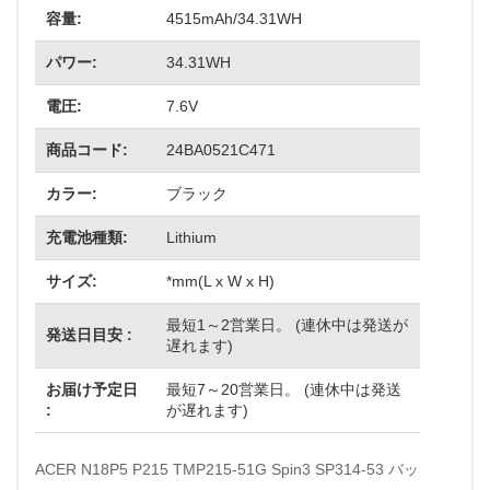
容量:
4515mAh/34.31WH
パワー:
34.31WH
電圧:
7.6V
商品コード:
24BA0521C471
カラー:
ブラック
充電池種類:
Lithium
サイズ:
*mm(L x W x H)
最短1～2営業日。 (連休中は発送が
発送日目安 :
遅れます)
お届け予定日
最短7～20営業日。 (連休中は発送
:
が遅れます)
ACER N18P5 P215 TMP215-51G Spin3 SP314-53 バッ