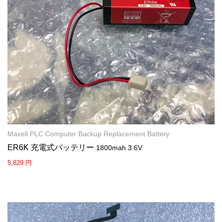
Maxell PLC Computer Backup Replacement Battery
ER6K 充電式バッテリー
1800mah 3.6V
5,829 円