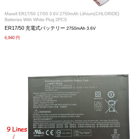
Maxell ER17/50 17/50 3.6V 2750mAh Lithium(CHLORIDE)
Batteries With White Plug 2PCS
ER17/50 充電式バッテリー
2750mAh 3.6V
6,940 円