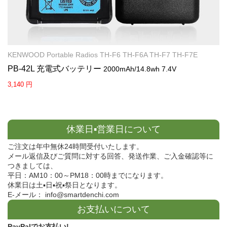
KENWOOD Portable Radios TH-F6 TH-F6A TH-F7 TH-F7E
PB-42L 充電式バッテリー
2000mAh/14.8wh 7.4V
3,140 円
休業日▪営業日について
ご注文は年中無休24時間受付いたします。
メール返信及びご質問に対する回答、発送作業、ご入金確認等に
つきましては、
平日：AM10：00～PM18：00時までになります。
休業日は土▪日▪祝▪祭日となります。
E-メール： info@smartdenchi.com
お支払いについて
PayPalでお支払い!