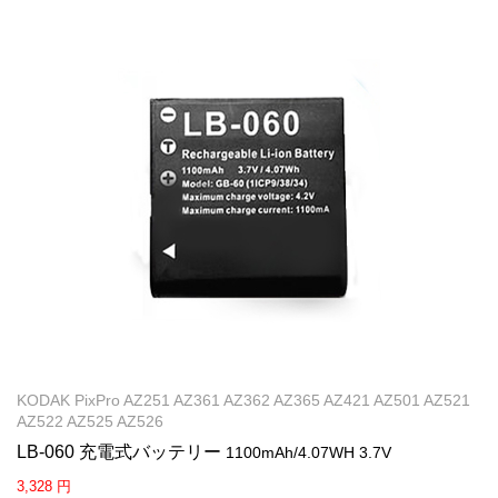
KODAK PixPro AZ251 AZ361 AZ362 AZ365 AZ421 AZ501 AZ521
AZ522 AZ525 AZ526
LB-060 充電式バッテリー
1100mAh/4.07WH 3.7V
3,328 円