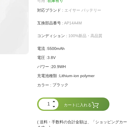
可用 :
在庫有り
対応ブランド :
エイサー バッテリー
互換部品番号 :
AP14A4M
コンディション :
100%新品・高品質
電流 :5500mAh
電圧 :3.8V
パワー :20.9WH
充電池種類 :Lithium-ion polymer
ブラック
カラー :
カートに入れる
( 送料・手数料の合計金額は、「ショッピングカ