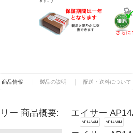
ます。)
商品情報
製品の説明
配送・送料について
テリー 商品概要:
エイサー AP1
AP14A4M
AP14A8M