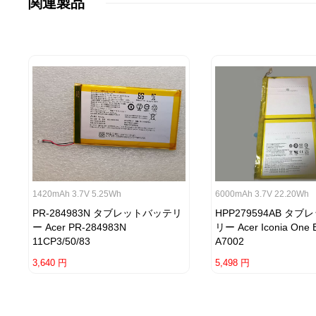
関連製品
1420mAh 3.7V 5.25Wh
6000mAh 3.7V 22.20Wh
PR-284983N タブレットバッテリ
HPP279594AB タ
ー Acer PR-284983N
リー Acer Iconia One 
11CP3/50/83
A7002
3,640 円
5,498 円