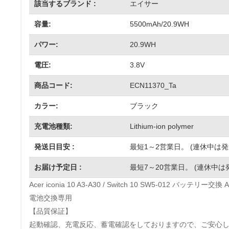
該当するブランド :
エイサー
容量:
5500mAh/20.9WH
パワー:
20.9WH
電圧:
3.8V
商品コード:
ECN11370_Ta
カラー:
ブラック
充電池種類:
Lithium-ion polymer
発送日目安 :
最短1～2営業日。 (連休中は
お届け予定日 :
最短7～20営業日。 (連休中は
Acer iconia 10 A3-A30 / Switch 10 SW5-012 バッテ
電池交換専用
【品質保証】
起動確認、充電反応、蓄電確認をしておりますので、ご安心