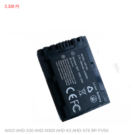
3,328 円
AIGO AHD-S30 AHD-N300 AHD-K3 AHD-S78 BP-FV50