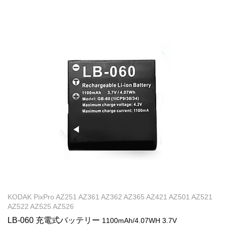
KODAK PixPro AZ251 AZ361 AZ362 AZ365 AZ421 AZ501 AZ521
AZ522 AZ525 AZ526
LB-060 充電式バッテリー
1100mAh/4.07WH 3.7V