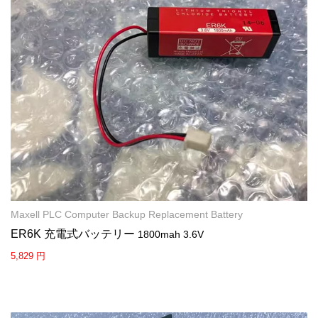
Maxell PLC Computer Backup Replacement Battery
ER6K 充電式バッテリー
1800mah 3.6V
5,829 円