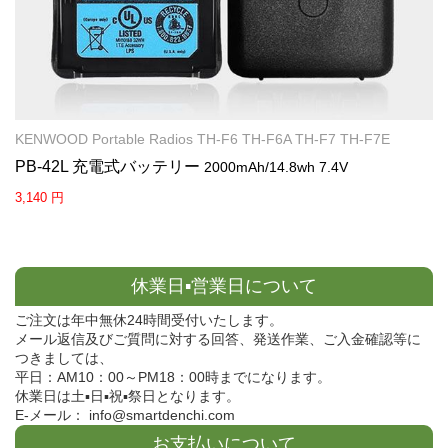
KENWOOD Portable Radios TH-F6 TH-F6A TH-F7 TH-F7E
PB-42L 充電式バッテリー
2000mAh/14.8wh 7.4V
3,140 円
休業日▪営業日について
ご注文は年中無休24時間受付いたします。
メール返信及びご質問に対する回答、発送作業、ご入金確認等に
つきましては、
平日：AM10：00～PM18：00時までになります。
休業日は土▪日▪祝▪祭日となります。
E-メール： info@smartdenchi.com
お支払いについて