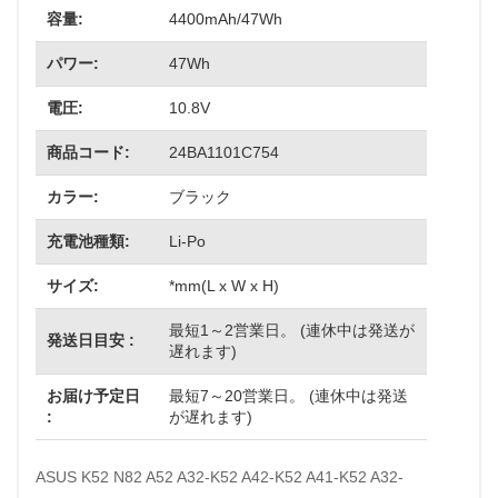
容量:
4400mAh/47Wh
パワー:
47Wh
電圧:
10.8V
商品コード:
24BA1101C754
カラー:
ブラック
充電池種類:
Li-Po
サイズ:
*mm(L x W x H)
最短1～2営業日。 (連休中は発送が
発送日目安 :
遅れます)
お届け予定日
最短7～20営業日。 (連休中は発送
:
が遅れます)
ASUS K52 N82 A52 A32-K52 A42-K52 A41-K52 A32-