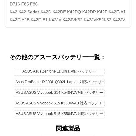
D716 F85 F86
K42 K42 Series K42D K42DE K42DQ K42DR K42F K42F-A1
K42F-A2B K42F-B1 K42JV K42JVK52 K42JVK52K52 K42JV-
VX054V K42JV-X1 K42Jv-xn1 K42K K42N K42S
K52 K52 Series K52D K52DE K52DE-EX064V K52F-B1
K52F-BBR5 K52F-BBR9 K52f-c1 K52F-C2B K52FK52F-A1
K52f-SX051V K52N-EX035V K52Xi
その他のアスースバッテリー一覧 :
K62 K62F K62J K62JR
P42 P42F P42J P42JC
ASUS Asus Zenfone 11 Ultra 対応バッテリー
P52 P52F P52F-SO006X P52F-SO017X P52F-SO033X
Asus ZenBook UX303L Q302L Laptop 対応バッテリー
P52F-SO034X P52J P52JC P52JC-SO009X P52JC-SO012X
P52JC-SO017X P52JC-SO018X P62 P82 PR067 PR08C
ASUS ASUS Vivobook S14 K5404VA 対応バッテリー
Pro50VL Pro5IBY Pro5IB Pro5IDE Pro5IDr Pro5IDY Pro5ID
ASUS ASUS Vivobook S15 K5504VAB 対応バッテリー
Pro67 Pro67F PRO8F PRO8FF PRO8FJ PRO8FJC
ASUS ASUS Vivobook S15 K5504VA 対応バッテリー
PRO8FE PRO8FEI
P42E P42EI P42EP
関連製品
X42DQ X42DR X42DY X42JA X42JC X42JP