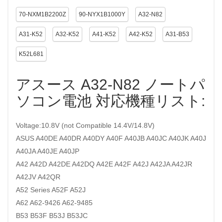
70-NXM1B2200Z
90-NYX1B1000Y
A32-N82
A31-K52
A32-K52
A41-K52
A42-K52
A31-B53
K52L681
アスース A32-N82 ノートパ
ソコン電池 対応機種リスト:
Voltage:10.8V (not Compatible 14.4V/14.8V)
ASUS A40DE A40DR A40DY A40F A40JB A40JC A40JK A40J
A40JA A40JE A40JP
A42 A42D A42DE A42DQ A42E A42F A42J A42JA A42JR
A42JV A42QR
A52 Series A52F A52J
A62 A62-9426 A62-9485
B53 B53F B53J B53JC