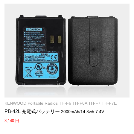
KENWOOD Portable Radios TH-F6 TH-F6A TH-F7 TH-F7E
PB-42L 充電式バッテリー
2000mAh/14.8wh 7.4V
3,140 円