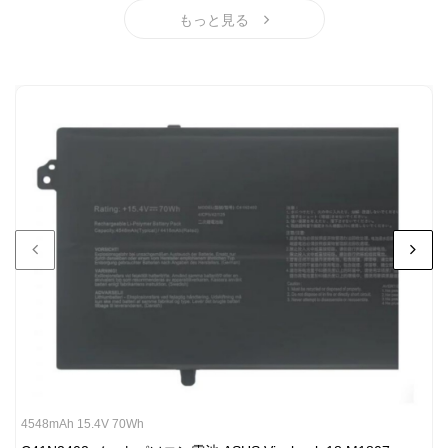
X52B B52BY X52DY X52JT X52JU X52JV X52S X5ID X5IDr
もっと見る
X5IDY X5IF X5IJ X5IJB X5IJC X5K X5KF X5KJ X5KJC X62
X62J X62V X62VP X67 X67F X8F X8FF X8FJ X8FJC
アスース A32-N82 バッテリー商品: 全ての新品アスース
A32-N82 ノートパソコン電池には1年間の無償保証期間が
付属します。
4548mAh 15.4V 70Wh