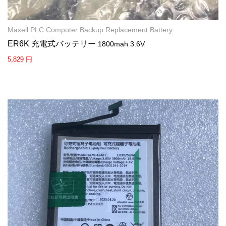
Maxell PLC Computer Backup Replacement Battery
ER6K 充電式バッテリー
1800mah 3.6V
5,829 円