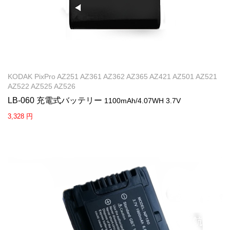
KODAK PixPro AZ251 AZ361 AZ362 AZ365 AZ421 AZ501 AZ521
AZ522 AZ525 AZ526
LB-060 充電式バッテリー
1100mAh/4.07WH 3.7V
3,328 円