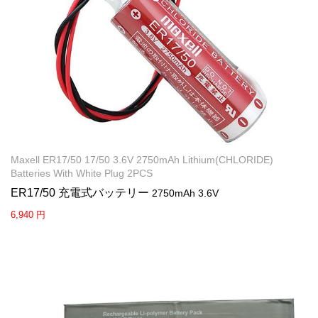
Maxell ER17/50 17/50 3.6V 2750mAh Lithium(CHLORIDE)
Batteries With White Plug 2PCS
ER17/50 充電式バッテリー
2750mAh 3.6V
6,940 円