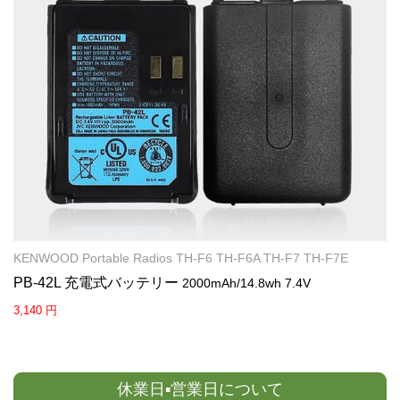
KENWOOD Portable Radios TH-F6 TH-F6A TH-F7 TH-F7E
PB-42L 充電式バッテリー
2000mAh/14.8wh 7.4V
3,140 円
休業日▪営業日について