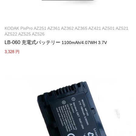
KODAK PixPro AZ251 AZ361 AZ362 AZ365 AZ421 AZ501 AZ521
AZ522 AZ525 AZ526
LB-060 充電式バッテリー
1100mAh/4.07WH 3.7V
3,328 円