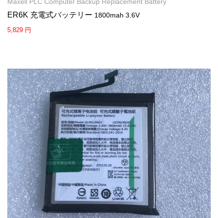
Maxell PLC Computer Backup Replacement Battery
ER6K 充電式バッテリー
1800mah 3.6V
5,829 円