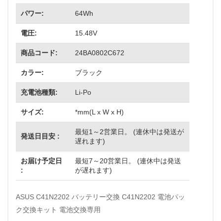
パワー:
64Wh
電圧:
15.48V
商品コード:
24BA0802C672
カラー:
ブラック
充電池種類:
Li-Po
サイズ:
*mm(L x W x H)
最短1～2営業日。 (連休中は発送が
発送日目安 :
遅れます)
お届け予定日
最短7～20営業日。 (連休中は発送
:
が遅れます)
ASUS C41N2202 バッテリー交換 C41N2202 電池パッ
ク交換キット 電池交換専用