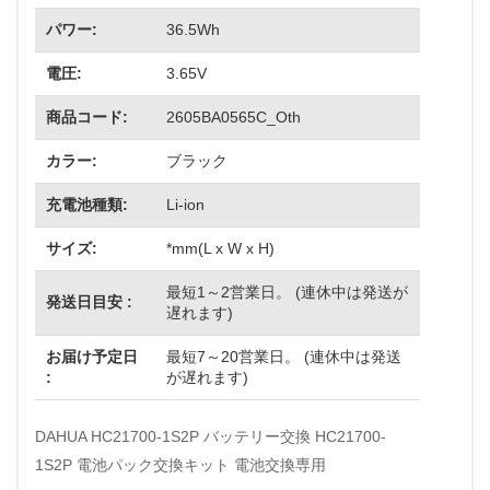
パワー:
36.5Wh
電圧:
3.65V
商品コード:
2605BA0565C_Oth
カラー:
ブラック
充電池種類:
Li-ion
サイズ:
*mm(L x W x H)
最短1～2営業日。 (連休中は発送が
発送日目安 :
遅れます)
お届け予定日
最短7～20営業日。 (連休中は発送
:
が遅れます)
DAHUA HC21700-1S2P バッテリー交換 HC21700-
1S2P 電池パック交換キット 電池交換専用