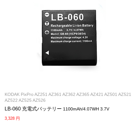
KODAK PixPro AZ251 AZ361 AZ362 AZ365 AZ421 AZ501 AZ521
AZ522 AZ525 AZ526
LB-060 充電式バッテリー
1100mAh/4.07WH 3.7V
3,328 円