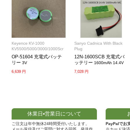
Keyence KV-1000
Sanyo Cadnica With Black
KV5500/5000/3000/1000Scr
Plug
OP-51604 充電式バッテ
12N-1600SCB 充電式バ
リー
ッテリー
3V
1600mAh 14.4V
6,639 円
7,028 円
休業日▪営業日について
ご注文は年中無休24時間受付いたします。
PayPalでお
メール返信及びご質問に対する回答、発送作
※カード決済