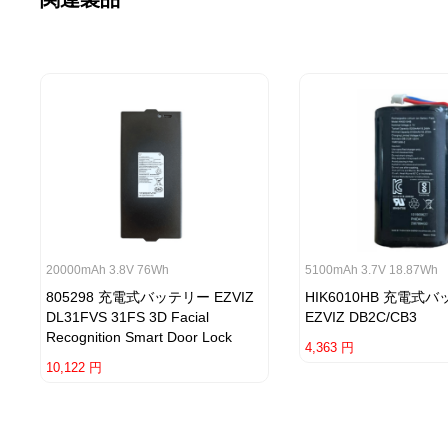
20000mAh 3.8V 76Wh
5100mAh 3.7V 18.87Wh
805298 充電式バッテリー EZVIZ
HIK6010HB 充電式
DL31FVS 31FS 3D Facial
EZVIZ DB2C/CB3
Recognition Smart Door Lock
4,363 円
10,122 円