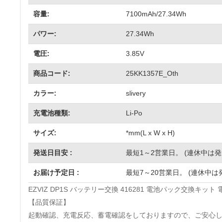
容量:
7100mAh/27.34Wh
パワー:
27.34Wh
電圧:
3.85V
商品コード:
25KK1357E_Oth
カラー:
slivery
充電池種類:
Li-Po
サイズ:
*mm(L x W x H)
発送日目安 :
最短1～2営業日。 (連休中は
お届け予定日 :
最短7～20営業日。 (連休中は
EZVIZ DP1S バッテリー交換 416281 電池パック交換キット
【品質保証】
起動確認、充電反応、蓄電確認をしておりますので、ご安心