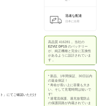
迅速な配達
日本に出荷
高品質 416281 。当社の
EZVIZ DP1S
のバッテリー
が、純正機種と完全に互換性
があるように設計されていま
す 。
* 新品、1年間保証、30日以内
の返金保証！
* 寿命が長い上に容量も大き
い、そして充電時間は短いで
す!
ート」にてご確認いただけ
* 過電流保護、過充放電防止
の保護回路が内蔵されていま