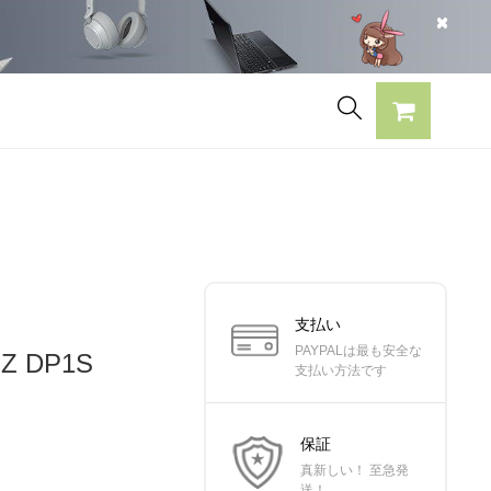
支払い
PAYPALは最も安全な
Z DP1S
支払い方法です
保証
真新しい！ 至急発
送！