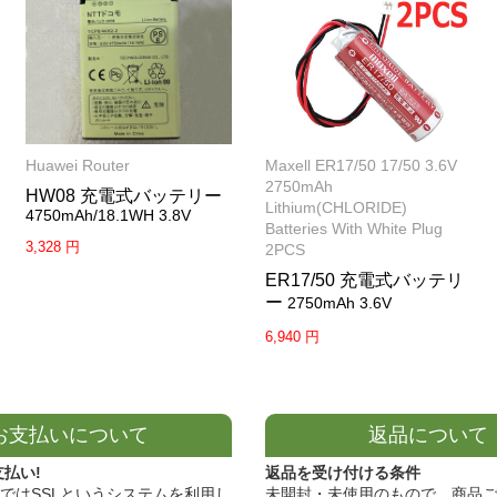
Huawei Router
Maxell ER17/50 17/50 3.6V
2750mAh
HW08 充電式バッテリー
Lithium(CHLORIDE)
4750mAh/18.1WH 3.8V
Batteries With White Plug
3,328 円
2PCS
ER17/50 充電式バッテリ
ー
2750mAh 3.6V
6,940 円
お支払いについて
返品について
支払い!
返品を受け付ける条件
ではSSLというシステムを利用し
未開封・未使用のもので、商品ご