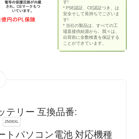
す!
* PSE認証、CE認証つき、は
安全そして長持ちでございま
す!
* 当社の製品は、すべての工
場直接供給源から、我々は、
出荷前に全数検査を保証する
ことができています。
 バッテリー 互換品番:
ZN08XL
L ノートパソコン電池 対応機種