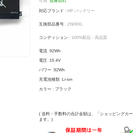
可用 :
在庫切れ
対応ブランド :
HP バッテリー
互換部品番号 :
ZN08XL
コンディション :
100%新品・高品質
電流 :92Wh
電圧 :15.4V
パワー :92Wh
充電池種類 :Li-ion
ブラック
カラー :
( 送料・手数料の合計金額は、「ショッピングカ
ます。)