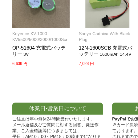
Keyence KV-1000
Sanyo Cadnica With Black
KV5500/5000/3000/1000Scr
Plug
OP-51604 充電式バッテ
12N-1600SCB 充電式バ
リー
ッテリー
3V
1600mAh 14.4V
6,639 円
7,028 円
休業日▪営業日について
ご注文は年中無休24時間受付いたします。
PayPalでお
メール返信及びご質問に対する回答、発送作
※カード決済
業、ご入金確認等につきましては、
ております。
平日：AM10：00～PM18：00時までになりま
されますので