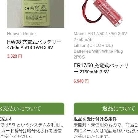
Huawei Router
Maxell ER17/50 17/50 3.6V
2750mAh
HW08 充電式バッテリー
Lithium(CHLORIDE)
4750mAh/18.1WH 3.8V
Batteries With White Plug
3,328 円
2PCS
ER17/50 充電式バッテリ
ー
2750mAh 3.6V
6,940 円
お支払いについて
返品について
支払い!
返品を受け付ける条件
ではSSLというシステムを利用し
未開封・未使用のもので、商品ご
 カード番号は暗号化されて送信
内にメール又は電話連絡いただ
ご安心ください。
お受けいたします。