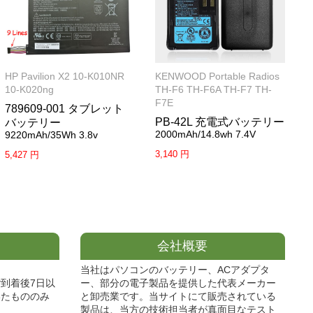
HP Pavilion X2 10-K010NR
KENWOOD Portable Radios
10-K020ng
TH-F6 TH-F6A TH-F7 TH-
F7E
789609-001 タブレット
PB-42L 充電式バッテリー
バッテリー
2000mAh/14.8wh 7.4V
9220mAh/35Wh 3.8v
3,140 円
5,427 円
会社概要
当社はパソコンのバッテリー、ACアダプタ
到着後7日以
ー、部分の電子製品を提供した代表メーカー
いたもののみ
と卸売業です。当サイトにて販売されている
製品は、当方の技術担当者が真面目なテスト