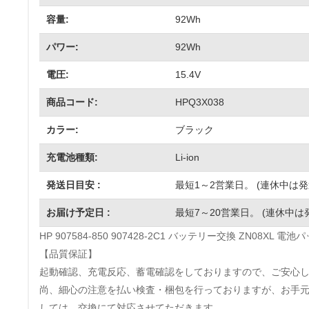
容量:
92Wh
パワー:
92Wh
電圧:
15.4V
商品コード:
HPQ3X038
カラー:
ブラック
充電池種類:
Li-ion
発送日目安 :
最短1～2営業日。 (連休中は
お届け予定日 :
最短7～20営業日。 (連休中は
HP 907584-850 907428-2C1 バッテリー交換 ZN08X
【品質保証】
起動確認、充電反応、蓄電確認をしておりますので、ご安心
尚、細心の注意を払い検査・梱包を行っておりますが、お手
しては、交換にて対応させてただきます。