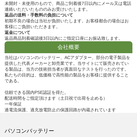
未開封・未使用のもので、商品ご到着後7日以内にメール又は電話
連絡いただいたもののみお受けいたします。
返品の送料・手数料の負担について
初期不良の場合は当社が負担いたします。お客様都合の場合はお
客様にご負担いただきます。
返金について
返品商品到着確認後3日以内にご指定口座にお振込致します。
会社概要
当社はパソコンのバッテリー、ACアダプター、部分の電子製品を
提供した代表メーカーと卸売業です。当サイトにて販売されてい
る製品は、当方の技術担当者が真面目なテストを行ったのです。
私たちの目的は、低価格で高性能の製品をお客様に提供すること
である。
信頼できる国内PSE認証を得た。
配送時間をご指定頂けます（土日祝で出荷を止める）
一年保証
過電流保護、過充放電防止の保護回路が内蔵されています
パソコンバッテリー