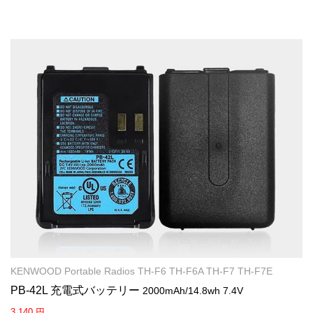
KENWOOD Portable Radios TH-F6 TH-F6A TH-F7 TH-F7E
PB-42L 充電式バッテリー
2000mAh/14.8wh 7.4V
3,140 円