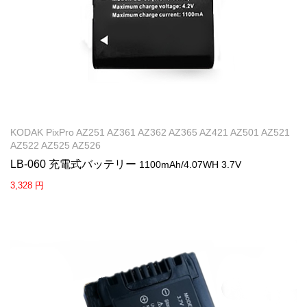
KODAK PixPro AZ251 AZ361 AZ362 AZ365 AZ421 AZ501 AZ521
AZ522 AZ525 AZ526
LB-060 充電式バッテリー
1100mAh/4.07WH 3.7V
3,328 円