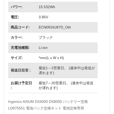
パワー:
15.532Wh
電圧:
3.85V
商品コード:
ECN0R26J87D_Oth
カラー:
ブラック
充電池種類:
Li-ion
サイズ:
*mm(L x W x H)
最短1～2営業日。 (連休中は発送が
発送日目安 :
遅れます)
お届け予定日
最短7～20営業日。 (連休中は発送
:
が遅れます)
Ingenico AXIUM DX4000 DX8000 バッテリー交換
LD875551 電池パック交換キット 電池交換専用