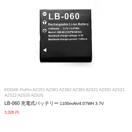
KODAK PixPro AZ251 AZ361 AZ362 AZ365 AZ421 AZ501 AZ521
AZ522 AZ525 AZ526
LB-060 充電式バッテリー
1100mAh/4.07WH 3.7V
3,328 円