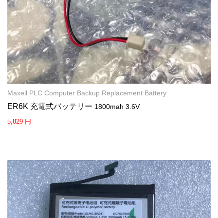
Maxell PLC Computer Backup Replacement Battery
ER6K 充電式バッテリー
1800mah 3.6V
5,829 円