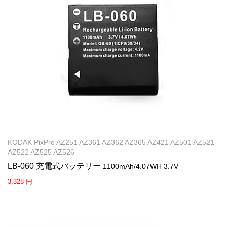
KODAK PixPro AZ251 AZ361 AZ362 AZ365 AZ421 AZ501 AZ521
AZ522 AZ525 AZ526
LB-060 充電式バッテリー
1100mAh/4.07WH 3.7V
3,328 円