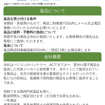
返品について
返品を受け付ける条件
未開封・未使用のもので、商品ご到着後7日以内にメール又は電話
連絡いただいたもののみお受けいたします。
返品の送料・手数料の負担について
初期不良の場合は当社が負担いたします。お客様都合の場合はお
客様にご負担いただきます。
返金について
返品商品到着確認後3日以内にご指定口座にお振込致します。
会社概要
当社はパソコンのバッテリー、ACアダプター、部分の電子製品を
提供した代表メーカーと卸売業です。当サイトにて販売されてい
る製品は、当方の技術担当者が真面目なテストを行ったのです。
私たちの目的は、低価格で高性能の製品をお客様に提供すること
である。
信頼できる国内PSE認証を得た。
配送時間をご指定頂けます（土日祝で出荷を止める）
一年保証
過電流保護、過充放電防止の保護回路が内蔵されています