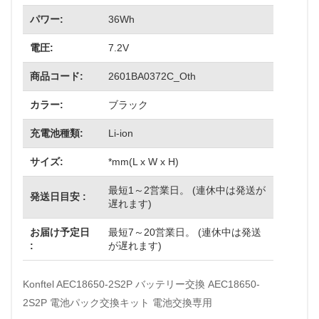
パワー:
36Wh
電圧:
7.2V
商品コード:
2601BA0372C_Oth
カラー:
ブラック
充電池種類:
Li-ion
サイズ:
*mm(L x W x H)
最短1～2営業日。 (連休中は発送が
発送日目安 :
遅れます)
お届け予定日
最短7～20営業日。 (連休中は発送
:
が遅れます)
Konftel AEC18650-2S2P バッテリー交換 AEC18650-
2S2P 電池パック交換キット 電池交換専用