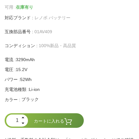
可用 :
在庫有り
対応ブランド :
レノボ バッテリー
互換部品番号 :
01AV409
コンディション :
100%新品・高品質
電流 :3290mAh
電圧 :15.2V
パワー :52Wh
充電池種類 :Li-ion
ブラック
カラー :
カートに入れる