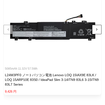
5085mAh 11.32V 57.5Wh
L24M3PF0 ノートパソコン電池 Lenovo LOQ 15IAX9E 83LK /
LOQ 15ARP10E 83S0 / IdeaPad Slim 3-14ITN9 83L6 3-15ITN9
83L7 Series
9,426 円