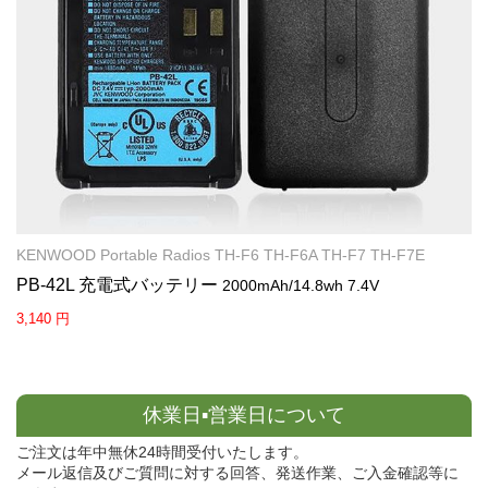
KENWOOD Portable Radios TH-F6 TH-F6A TH-F7 TH-F7E
PB-42L 充電式バッテリー
2000mAh/14.8wh 7.4V
3,140 円
休業日▪営業日について
ご注文は年中無休24時間受付いたします。
メール返信及びご質問に対する回答、発送作業、ご入金確認等に