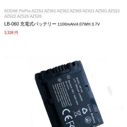
KODAK PixPro AZ251 AZ361 AZ362 AZ365 AZ421 AZ501 AZ521
AZ522 AZ525 AZ526
LB-060 充電式バッテリー
1100mAh/4.07WH 3.7V
3,328 円