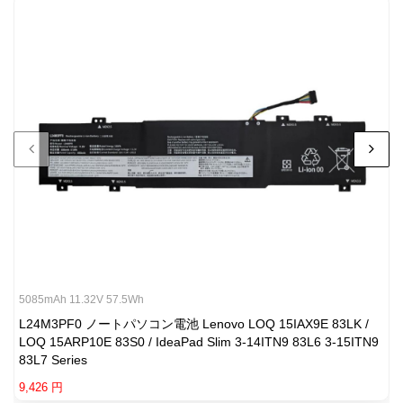
5085mAh 11.32V 57.5Wh
L24M3PF0 ノートパソコン電池 Lenovo LOQ 15IAX9E 83LK /
LOQ 15ARP10E 83S0 / IdeaPad Slim 3-14ITN9 83L6 3-15ITN9
83L7 Series
9,426 円