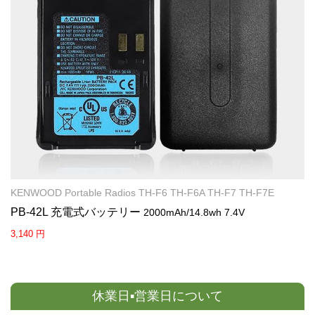
KENWOOD Portable Radios TH-F6 TH-F6A TH-F7 TH-F7E
PB-42L 充電式バッテリー
2000mAh/14.8wh 7.4V
3,140 円
休業日▪営業日について