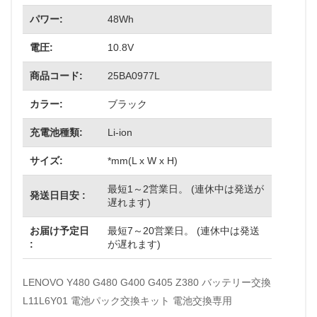
パワー:
48Wh
電圧:
10.8V
商品コード:
25BA0977L
カラー:
ブラック
充電池種類:
Li-ion
サイズ:
*mm(L x W x H)
最短1～2営業日。 (連休中は発送が
発送日目安 :
遅れます)
お届け予定日
最短7～20営業日。 (連休中は発送
:
が遅れます)
LENOVO Y480 G480 G400 G405 Z380 バッテリー交換
L11L6Y01 電池パック交換キット 電池交換専用