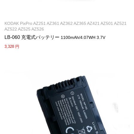
KODAK PixPro AZ251 AZ361 AZ362 AZ365 AZ421 AZ501 AZ521
AZ522 AZ525 AZ526
LB-060 充電式バッテリー
1100mAh/4.07WH 3.7V
3,328 円