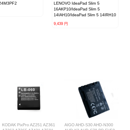
24M3PF2
LENOVO IdeaPad Slim 5
16AKP10/IdeaPad Slim 5
14IAH10/IdeaPad Slim 5 14IRH10
9,439 円
KODAK PixPro AZ251 AZ361
AIGO AHD-S30 AHD-N300