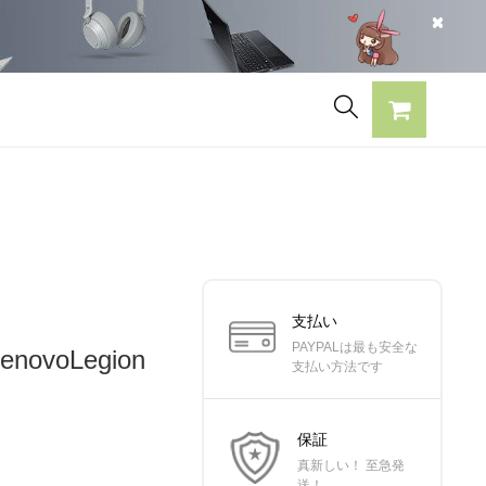
支払い
PAYPALは最も安全な
ovoLegion
支払い方法です
保証
真新しい！ 至急発
送！