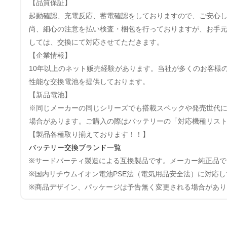
【品質保証】
起動確認、充電反応、蓄電確認をしておりますので、ご安心
尚、細心の注意を払い検査・梱包を行っておりますが、お手
しては、交換にて対応させてただきます。
【企業情報】
10年以上のネット贩売経験があります。当社が多くのお客様
性能な交換電池を提供しております。
【新品電池】
※同じメーカーの同じシリーズでも搭載スペックや発売世代
場合があります。ご購入の際はバッテリーの「対応機種リス
【製品各種取り揃えております！！】
バッテリー交換ブランド一覧
※サードパーティ製造による互換製品です。メーカー純正品で
※国内リチウムイオン電池PSE法（電気用品安全法）に対応
※商品デザイン、パッケージは予告無く変更される場合があり