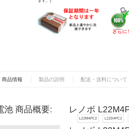
ます。)
商品情報
製品の説明
配送・送料について
電池 商品概要:
レノボ L22M4
L22M4PC2
L22D4PC2