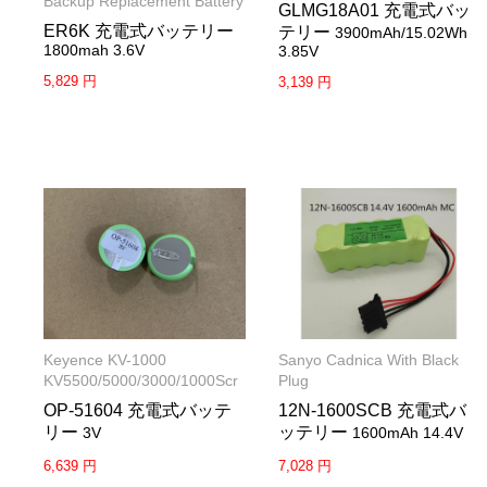
Backup Replacement Battery
GLMG18A01 充電式バッ
ER6K 充電式バッテリー
テリー
3900mAh/15.02Wh
1800mah 3.6V
3.85V
5,829 円
3,139 円
Keyence KV-1000
Sanyo Cadnica With Black
KV5500/5000/3000/1000Scr
Plug
OP-51604 充電式バッテ
12N-1600SCB 充電式バ
リー
ッテリー
3V
1600mAh 14.4V
6,639 円
7,028 円