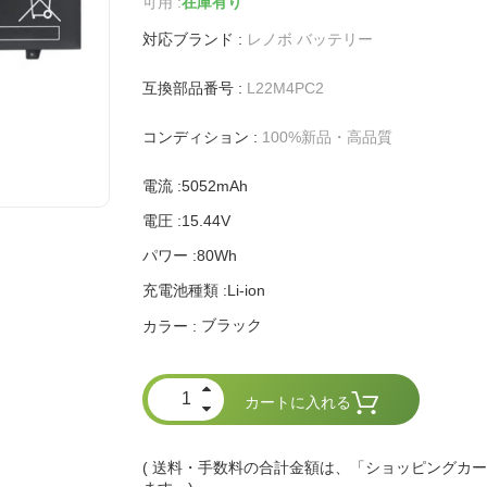
可用 :
在庫有り
対応ブランド :
レノボ バッテリー
互換部品番号 :
L22M4PC2
コンディション :
100%新品・高品質
電流 :5052mAh
電圧 :15.44V
パワー :80Wh
充電池種類 :Li-ion
ブラック
カラー :
カートに入れる
( 送料・手数料の合計金額は、「ショッピングカ