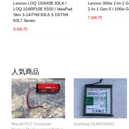
Lenovo LOQ 15IAX9E 83LK /
Lenovo 300w 2-In-1 G
LOQ 15ARP10E 83S0 / IdeaPad
2-In-1 Gen 5 / 100w G
Slim 3-14ITN9 83L6 3-15ITN9
7,045 円
83L7 Series
9,426 円
人気商品
Maxell PLC Computer
Ganfeng GLMG18A01