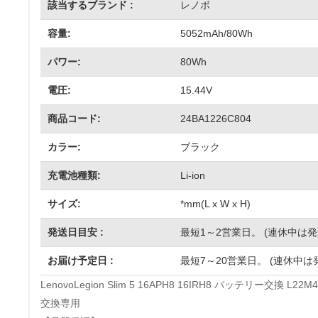
該当するブランド :
レノボ
容量:
5052mAh/80Wh
パワー:
80Wh
電圧:
15.44V
商品コード:
24BA1226C804
カラー:
ブラック
充電池種類:
Li-ion
サイズ:
*mm(L x W x H)
発送日目安 :
最短1～2営業日。 (連休中は
お届け予定日 :
最短7～20営業日。 (連休中は
LenovoLegion Slim 5 16APH8 16IRH8 バッテリー交換 
交換専用