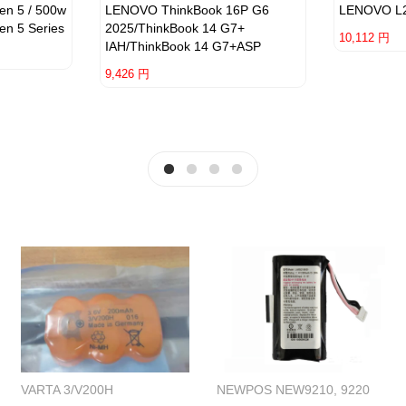
en 5 / 500w
LENOVO ThinkBook 16P G6
LENOVO L
en 5 Series
2025/ThinkBook 14 G7+
10,112 円
IAH/ThinkBook 14 G7+ASP
9,426 円
VARTA 3/V200H
NEWPOS NEW9210, 9220