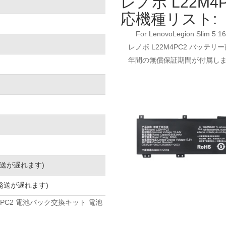
レノボ L22M
応機種リスト:
For LenovoLegion Slim 5 
レノボ L22M4PC2 バッテリ
年間の無償保証期間が付属し
発送が遅れます)
発送が遅れます)
L22M4PC2 電池パック交換キット 電池