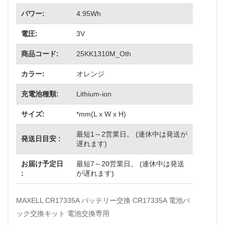
パワー:
4.95Wh
電圧:
3V
商品コード:
25KK1310M_Oth
カラー:
オレンジ
充電池種類:
Lithium-ion
サイズ:
*mm(L x W x H)
最短1～2営業日。 (連休中は発送が
発送日目安 :
遅れます)
お届け予定日
最短7～20営業日。 (連休中は発送
:
が遅れます)
MAXELL CR17335A バッテリー交換 CR17335A 電池パ
ック交換キット 電池交換専用