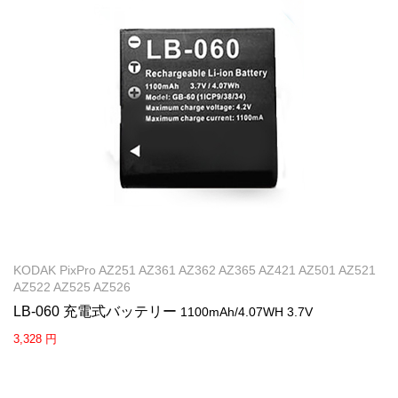
KODAK PixPro AZ251 AZ361 AZ362 AZ365 AZ421 AZ501 AZ521
AZ522 AZ525 AZ526
LB-060 充電式バッテリー
1100mAh/4.07WH 3.7V
3,328 円