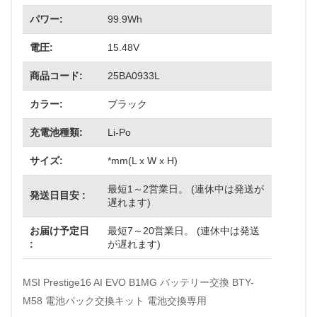
パワー:
99.9Wh
電圧:
15.48V
商品コード:
25BA0933L
カラー:
ブラック
充電池種類:
Li-Po
サイズ:
*mm(L x W x H)
最短1～2営業日。 (連休中は発送が
発送日目安 :
遅れます)
お届け予定日
最短7～20営業日。 (連休中は発送
:
が遅れます)
MSI Prestige16 AI EVO B1MG バッテリー交換 BTY-
M58 電池パック交換キット 電池交換専用