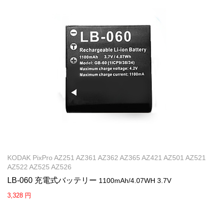
KODAK PixPro AZ251 AZ361 AZ362 AZ365 AZ421 AZ501 AZ521
AZ522 AZ525 AZ526
LB-060 充電式バッテリー
1100mAh/4.07WH 3.7V
3,328 円