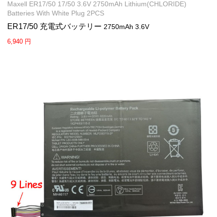
Maxell ER17/50 17/50 3.6V 2750mAh Lithium(CHLORIDE)
Batteries With White Plug 2PCS
ER17/50 充電式バッテリー
2750mAh 3.6V
6,940 円