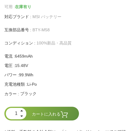
可用 :
在庫有り
対応ブランド :
MSI バッテリー
互換部品番号 :
BTY-M58
コンディション :
100%新品・高品質
電流 :6459mAh
電圧 :15.48V
パワー :99.9Wh
充電池種類 :Li-Po
ブラック
カラー :
カートに入れる