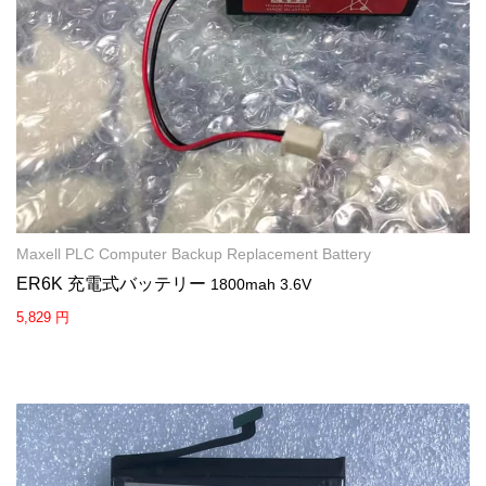
Maxell PLC Computer Backup Replacement Battery
ER6K 充電式バッテリー
1800mah 3.6V
5,829 円