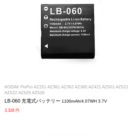
KODAK PixPro AZ251 AZ361 AZ362 AZ365 AZ421 AZ501 AZ521
AZ522 AZ525 AZ526
LB-060 充電式バッテリー
1100mAh/4.07WH 3.7V
3,328 円