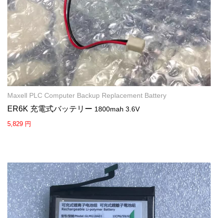
Maxell PLC Computer Backup Replacement Battery
ER6K 充電式バッテリー
1800mah 3.6V
5,829 円