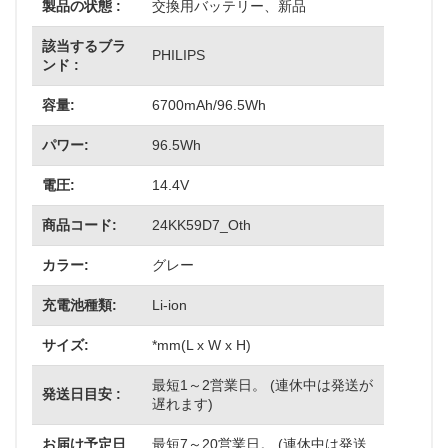
製品の状態 :
交換用バッテリー、新品
該当するブラ
PHILIPS
ンド :
容量:
6700mAh/96.5Wh
パワー:
96.5Wh
電圧:
14.4V
商品コード:
24KK59D7_Oth
カラー:
グレー
充電池種類:
Li-ion
サイズ:
*mm(L x W x H)
最短1～2営業日。 (連休中は発送が
発送日目安 :
遅れます)
お届け予定日
最短7～20営業日。 (連休中は発送