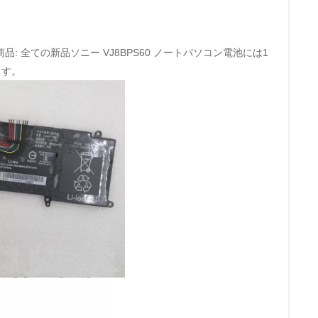
ー商品: 全ての新品ソニー VJ8BPS60 ノートパソコン電池には1
ます。