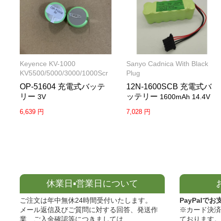
Keyence KV-1000
Sanyo Cadnica With Black
KV5500/5000/3000/1000Scr
Plug
OP-51604 充電式バッテ
12N-1600SCB 充電式バ
リー
ッテリー
3V
1600mAh 14.4V
6,639 円
7,028 円
休業日▪営業日について
ご注文は年中無休24時間受付いたします。
PayPalでお
メール返信及びご質問に対する回答、発送作
※カード決済
業、ご入金確認等につきましては、
ております。