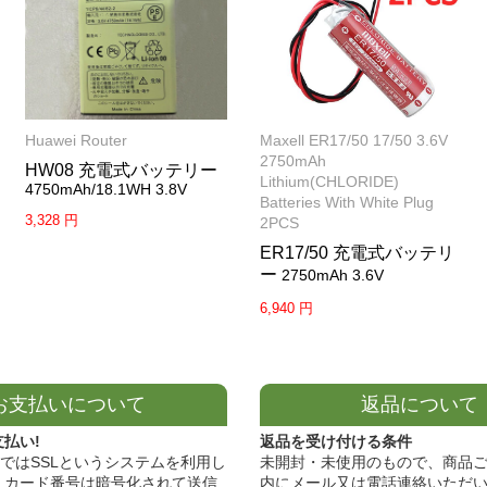
Huawei Router
Maxell ER17/50 17/50 3.6V
2750mAh
HW08 充電式バッテリー
Lithium(CHLORIDE)
4750mAh/18.1WH 3.8V
Batteries With White Plug
3,328 円
2PCS
ER17/50 充電式バッテリ
ー
2750mAh 3.6V
6,940 円
お支払いについて
返品について
支払い!
返品を受け付ける条件
ではSSLというシステムを利用し
未開封・未使用のもので、商品ご
 カード番号は暗号化されて送信
内にメール又は電話連絡いただ