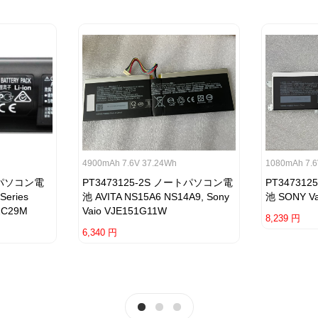
4900mAh 7.6V 37.24Wh
1080mAh 7.6
ートパソコン電
PT3473125-2S ノートパソコン電
PT34731
Series
池 AVITA NS15A6 NS14A9, Sony
池 SONY V
2C29M
Vaio VJE151G11W
8,239 円
6,340 円