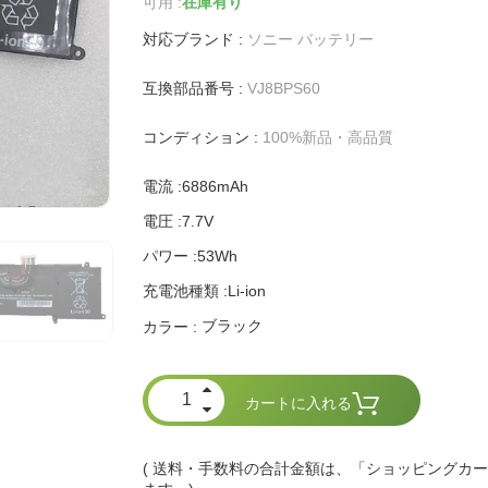
可用 :
在庫有り
対応ブランド :
ソニー バッテリー
互換部品番号 :
VJ8BPS60
コンディション :
100%新品・高品質
電流 :6886mAh
電圧 :7.7V
パワー :53Wh
充電池種類 :Li-ion
ブラック
カラー :
カートに入れる
( 送料・手数料の合計金額は、「ショッピングカ