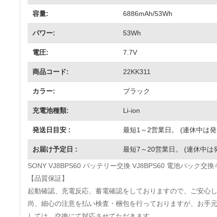
容量:
6886mAh/53Wh
パワー:
53Wh
電圧:
7.7V
商品コード:
22KK311
カラー:
ブラック
充電池種類:
Li-ion
発送日目安 :
最短1～2営業日。 (連休中は
お届け予定日 :
最短7～20営業日。 (連休中は
SONY VJ8BPS60 バッテリー交換 VJ8BPS60 電池パック
【品質保証】
起動確認、充電反応、蓄電確認をしておりますので、ご安心
尚、細心の注意を払い検査・梱包を行っておりますが、お手
しては、交換にて対応させてただきます。