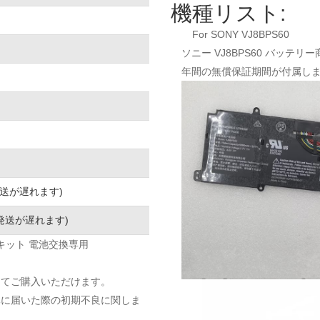
機種リスト:
For SONY VJ8BPS60
ソニー VJ8BPS60 バッテリ
年間の無償保証期間が付属し
発送が遅れます)
発送が遅れます)
交換キット 電池交換専用
してご購入いただけます。
元に届いた際の初期不良に関しま