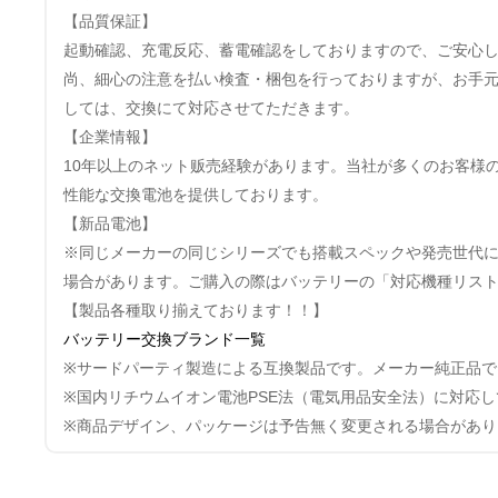
【品質保証】
起動確認、充電反応、蓄電確認をしておりますので、ご安心
尚、細心の注意を払い検査・梱包を行っておりますが、お手
しては、交換にて対応させてただきます。
【企業情報】
10年以上のネット贩売経験があります。当社が多くのお客様
性能な交換電池を提供しております。
【新品電池】
※同じメーカーの同じシリーズでも搭載スペックや発売世代
場合があります。ご購入の際はバッテリーの「対応機種リス
【製品各種取り揃えております！！】
バッテリー交換ブランド一覧
※サードパーティ製造による互換製品です。メーカー純正品で
※国内リチウムイオン電池PSE法（電気用品安全法）に対応
※商品デザイン、パッケージは予告無く変更される場合があり