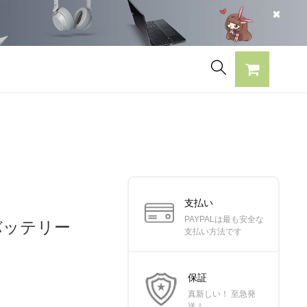
支払い
PAYPALは最も安全な
換バッテリー
支払い方法です
保証
真新しい！ 至急発
送！