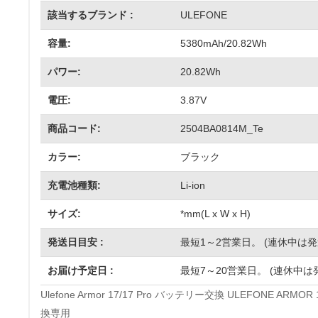
該当するブランド :
ULEFONE
容量:
5380mAh/20.82Wh
パワー:
20.82Wh
電圧:
3.87V
商品コード:
2504BA0814M_Te
カラー:
ブラック
充電池種類:
Li-ion
サイズ:
*mm(L x W x H)
発送日目安 :
最短1～2営業日。 (連休中は
お届け予定日 :
最短7～20営業日。 (連休中は
Ulefone Armor 17/17 Pro バッテリー交換 ULEFONE A
換専用