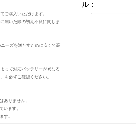
ル :
してご購入いただけます。
Ulefone Armor 17 対
元に届いた際の初期不良に関しま
Ulefone Armor 17 Pr
のニーズを満たすために安くて高
によって対応バッテリーが異なる
ト」を必ずご確認ください。
はありません。
しています。
ます。