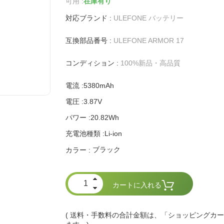
可用 :
在庫有り
対応ブランド :
ULEFONE バッテリー
互換部品番号 :
ULEFONE ARMOR 17
コンディション :
100%新品・高品質
電流 :5380mAh
電圧 :3.87V
パワー :20.82Wh
充電池種類 :Li-ion
ブラック
カラー :
カートに入れる
( 送料・手数料の合計金額は、「ショッピングカ