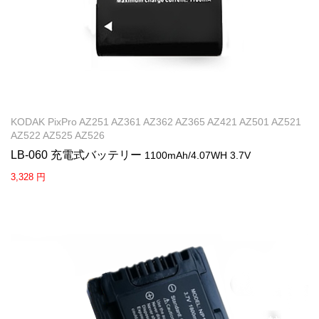
KODAK PixPro AZ251 AZ361 AZ362 AZ365 AZ421 AZ501 AZ521
AZ522 AZ525 AZ526
LB-060 充電式バッテリー
1100mAh/4.07WH 3.7V
3,328 円