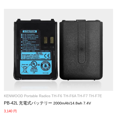
KENWOOD Portable Radios TH-F6 TH-F6A TH-F7 TH-F7E
PB-42L 充電式バッテリー
2000mAh/14.8wh 7.4V
3,140 円