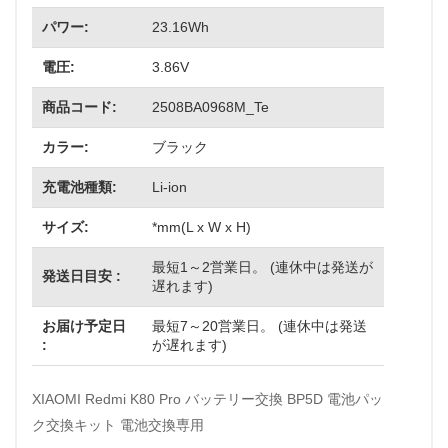
パワー:
23.16Wh
電圧:
3.86V
商品コード:
2508BA0968M_Te
カラー:
ブラック
充電池種類:
Li-ion
サイズ:
*mm(L x W x H)
最短1～2営業日。 (連休中は発送が
発送日目安 :
遅れます)
お届け予定日
最短7～20営業日。 (連休中は発送
:
が遅れます)
XIAOMI Redmi K80 Pro バッテリー交換 BP5D 電池パッ
ク交換キット 電池交換専用