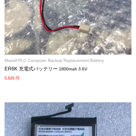
Maxell PLC Computer Backup Replacement Battery
ER6K 充電式バッテリー
1800mah 3.6V
5,829 円