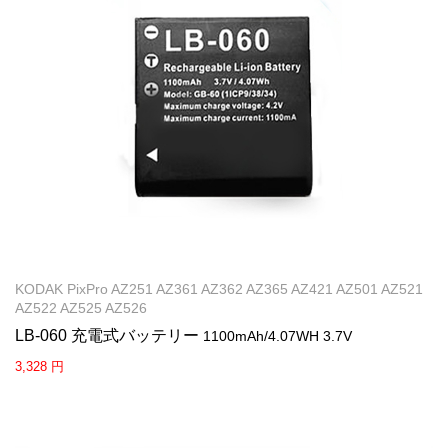
KODAK PixPro AZ251 AZ361 AZ362 AZ365 AZ421 AZ501 AZ521
AZ522 AZ525 AZ526
LB-060 充電式バッテリー
1100mAh/4.07WH 3.7V
3,328 円