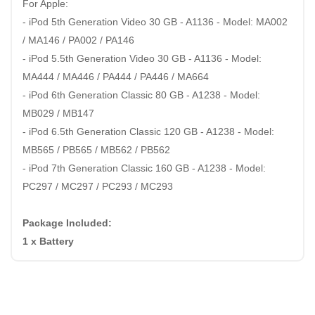
For Apple:
- iPod 5th Generation Video 30 GB - A1136 - Model: MA002
/ MA146 / PA002 / PA146
- iPod 5.5th Generation Video 30 GB - A1136 - Model:
MA444 / MA446 / PA444 / PA446 / MA664
- iPod 6th Generation Classic 80 GB - A1238 - Model:
MB029 / MB147
- iPod 6.5th Generation Classic 120 GB - A1238 - Model:
MB565 / PB565 / MB562 / PB562
- iPod 7th Generation Classic 160 GB - A1238 - Model:
PC297 / MC297 / PC293 / MC293
Package Included:
1 x Battery
アップル A1136 バッテリー商品: 全ての新品アップル
A1136 充電式バッテリーには1年間の無償保証期間が付属