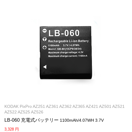
KODAK PixPro AZ251 AZ361 AZ362 AZ365 AZ421 AZ501 AZ521
AZ522 AZ525 AZ526
LB-060 充電式バッテリー
1100mAh/4.07WH 3.7V
3,328 円