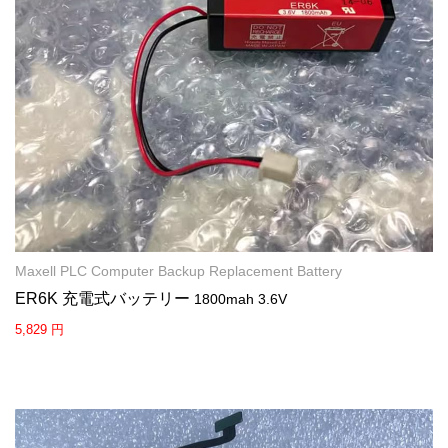
Maxell PLC Computer Backup Replacement Battery
ER6K 充電式バッテリー
1800mah 3.6V
5,829 円