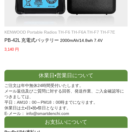
KENWOOD Portable Radios TH-F6 TH-F6A TH-F7 TH-F7E
PB-42L 充電式バッテリー
2000mAh/14.8wh 7.4V
3,140 円
休業日▪営業日について
ご注文は年中無休24時間受付いたします。
メール返信及びご質問に対する回答、発送作業、ご入金確認等に
つきましては、
平日：AM10：00～PM18：00時までになります。
休業日は土▪日▪祝▪祭日となります。
E-メール： info@smartdenchi.com
お支払いについて
PayPalでお支払い!