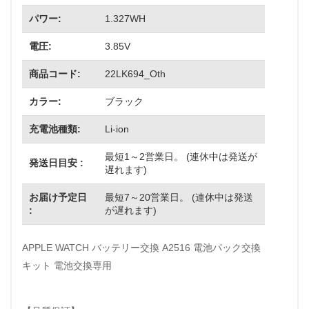
パワー:
1.327WH
電圧:
3.85V
商品コード:
22LK694_Oth
カラー:
ブラック
充電池種類:
Li-ion
最短1～2営業日。 (連休中は発送が
発送日目安 :
遅れます)
お届け予定日
最短7～20営業日。 (連休中は発送
:
が遅れます)
APPLE WATCH バッテリー交換 A2516 電池パック交換
キット 電池交換専用