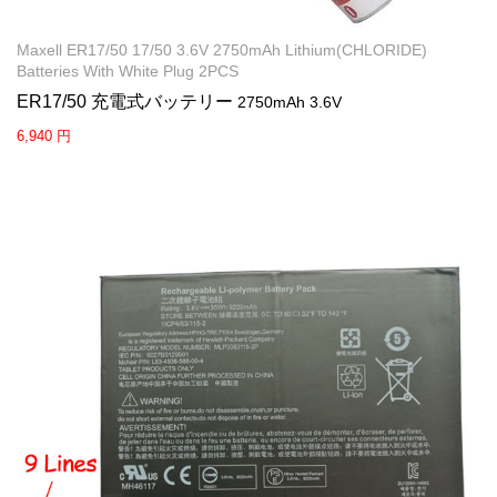
Maxell ER17/50 17/50 3.6V 2750mAh Lithium(CHLORIDE)
Batteries With White Plug 2PCS
ER17/50 充電式バッテリー
2750mAh 3.6V
6,940 円